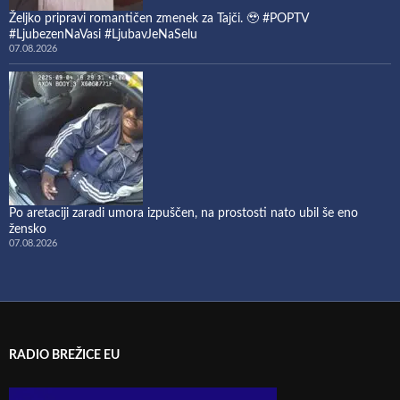
Željko pripravi romantičen zmenek za Tajči. 🥹 #POPTV
#LjubezenNaVasi #LjubavJeNaSelu
07.08.2026
Po aretaciji zaradi umora izpuščen, na prostosti nato ubil še eno
žensko
07.08.2026
RADIO BREŽICE EU