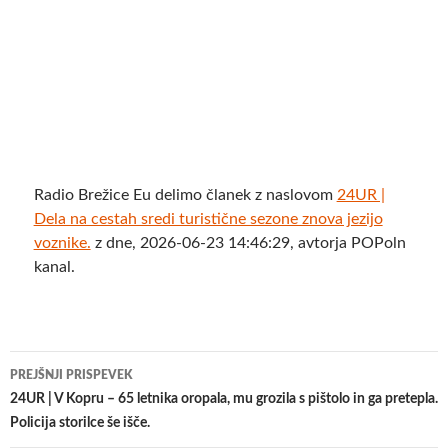
Radio Brežice Eu delimo članek z naslovom
24UR |
Dela na cestah sredi turistične sezone znova jezijo
voznike.
z dne, 2026-06-23 14:46:29, avtorja POPoln
kanal.
Krmarjenje
PREJŠNJI PRISPEVEK
po
24UR | V Kopru – 65 letnika oropala, mu grozila s pištolo in ga pretepla.
Policija storilce še išče.
prispevkih