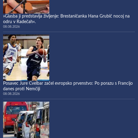
»Glasba ji predstavlja življenje: Brestaničanka Hana Grubič nocoj na
odru v Radečah«.
08.08.2026
Posavec Jure Cvelbar začel evropsko prvenstvo: Po porazu s Francijo
danes proti Nemčiji
08.08.2026