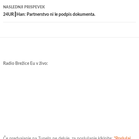
NASLEDNJI PRISPEVEK
24UR┃Han: Partnerstvo ni le podpis dokumenta.
Radio Brežice Eu v živo:
Če predvajanje na TuneIn ne deluje, za poslušanje klkinite:
"Poslušaj