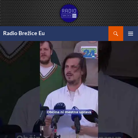
Preskoči
na
vsebino
Išči
Radio Brežice Eu
GLAVNI
MENI