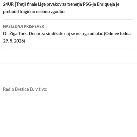
po
24UR┃Tretji finale Lige prvakov za trenerja PSG-ja Enriqueja je
prebudil tragično osebno zgodbo.
prispevkih
NASLEDNJI PRISPEVEK
Dr. Žiga Turk: Denar za sindikate naj se ne trga od plač (Odmev tedna,
29. 5. 2026)
Radio Brežice Eu v živo: