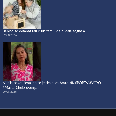
Babico so evtanazirali kljub temu, da ni dala soglasja
09.08.2026
Ni bila navdušena, da se je slekel za Amro. 😬 #POPTV #VOYO
#MasterChefSlovenija
09.08.2026