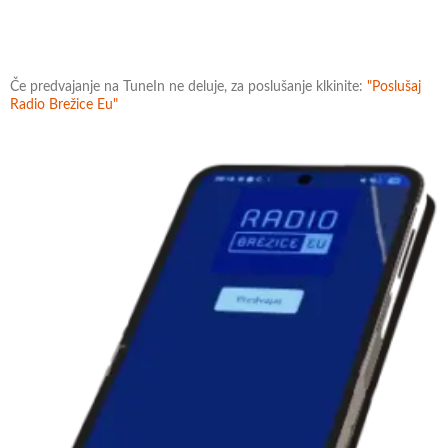
Če predvajanje na TuneIn ne deluje, za poslušanje klkinite:
"Poslušaj
Radio Brežice Eu"