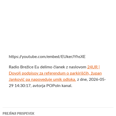
https://youtube.com/embed/EUkerJYhsXE
Radio Brežice Eu delimo članek z naslovom
24UR |
Dovolj podpisov za referendum o parkiriščih, župan
Janković pa napoveduje umik odloka.
z dne, 2026-05-
29 14:30:17, avtorja POPoln kanal.
Krmarjenje
PREJŠNJI PRISPEVEK