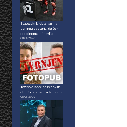
Bezzecchi kljub zmagi na
treningu opozarja, da še ni
popolnoma pripravljen
08.08.2026
Tožilstvo noče posredovati
obtožnice v zadevi Fotopub
08.08.2026