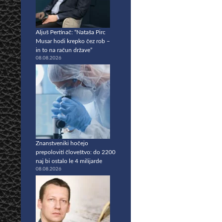
Aljuš Pertinač: “Nataša Pirc
Musar hodi krepko čez rob –
in to na račun države”
08.08.2026
Znanstveniki hočejo
prepoloviti človeštvo: do 2200
naj bi ostalo le 4 milijarde
08.08.2026