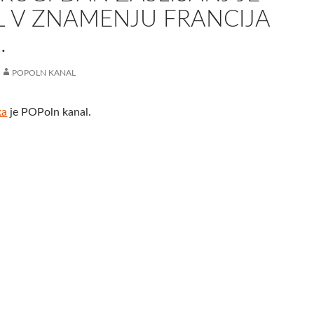
L V ZNAMENJU FRANCIJA
.
POPOLN KANAL
ka
je POPoln kanal.