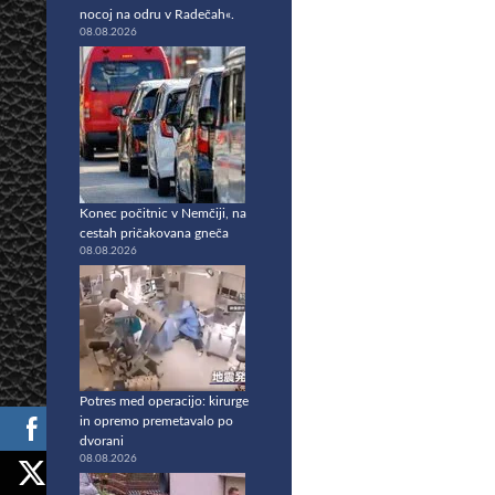
nocoj na odru v Radečah«.
08.08.2026
Konec počitnic v Nemčiji, na
cestah pričakovana gneča
08.08.2026
Potres med operacijo: kirurge
in opremo premetavalo po
dvorani
08.08.2026