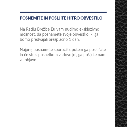
POSNEMITE IN POŠLJITE HITRO OBVESTILO
Na Radiu Brežice Eu vam nudimo ekskluzivno
možnost, da posnamete svoje obvestilo, ki ga
bomo predvajali brezplačno 1 dan.
Najprej posnamete sporočilo, potem ga poslušate
in če ste s posnetkom zadovoljni, ga pošljete nam
za objavo.