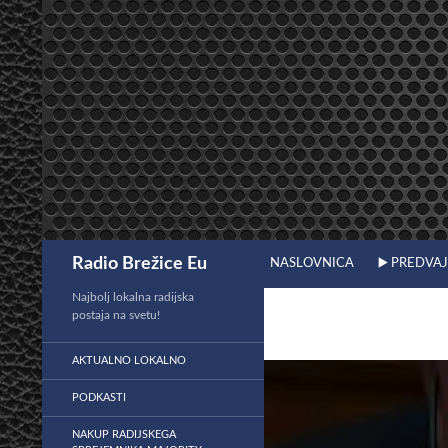
Preskoči
na
vsebino
Išči
Radio Brežice Eu
NASLOVNICA
▶️ PREDVA
Najbolj lokalna radijska
postaja na svetu!
AKTUALNO LOKALNO
PODKASTI
NAKUP RADIJSKEGA