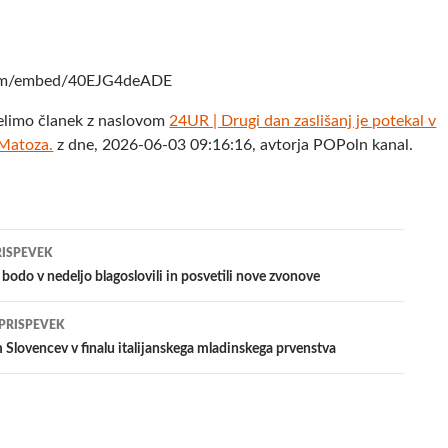
com/embed/40EJG4deADE
elimo članek z naslovom
24UR | Drugi dan zaslišanj je potekal v
 Matoza.
z dne, 2026-06-03 09:16:16, avtorja POPoln kanal.
jenje
RISPEVEK
bodo v nedeljo blagoslovili in posvetili nove zvonove
evkih
 PRISPEVEK
Slovencev v finalu italijanskega mladinskega prvenstva