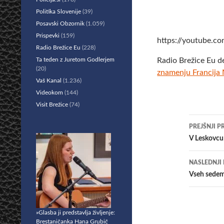
Politika Slovenije
(39)
Posavski Obzornik
(1.059)
Prispevki
(159)
https://youtube.
Radio Brežice Eu
(228)
Ta teden z Juretom Godlerjem
Radio Brežice Eu d
(20)
znamenju Francija
Vaš Kanal
(1.236)
Videokom
(144)
Visit Brežice
(74)
Krmar
PREJŠNJI P
po
V Leskovcu 
prisp
NASLEDNJI
Vseh sedem 
»Glasba ji predstavlja življenje:
Brestaničanka Hana Grubič