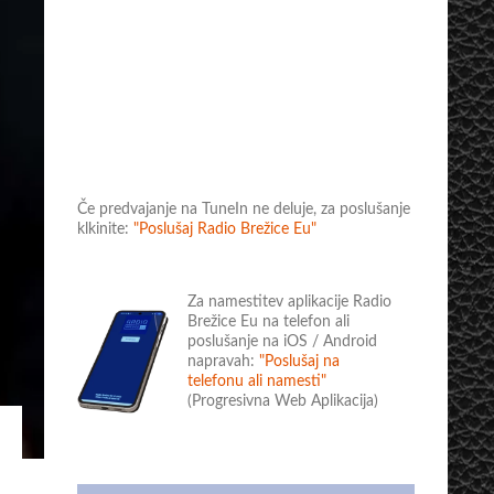
Če predvajanje na TuneIn ne deluje, za poslušanje
klkinite:
"Poslušaj Radio Brežice Eu"
Za namestitev aplikacije Radio
Brežice Eu na telefon ali
poslušanje na iOS / Android
napravah:
"Poslušaj na
telefonu ali namesti"
(Progresivna Web Aplikacija)