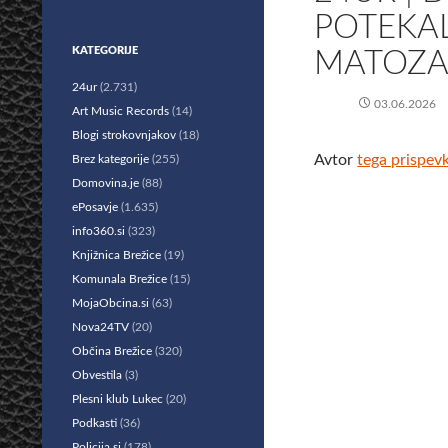
POTEKA
KATEGORIJE
MATOZA
24ur
(2.731)
03.06.2026
Art Music Records
(14)
Blogi strokovnjakov
(18)
Avtor
tega prispev
Brez kategorije
(255)
Domovina.je
(88)
ePosavje
(1.635)
info360.si
(323)
Knjižnica Brežice
(19)
Komunala Brežice
(15)
MojaObcina.si
(63)
Nova24TV
(20)
Občina Brežice
(320)
Obvestila
(3)
Plesni klub Lukec
(20)
Podkasti
(36)
Policija.si
(178)