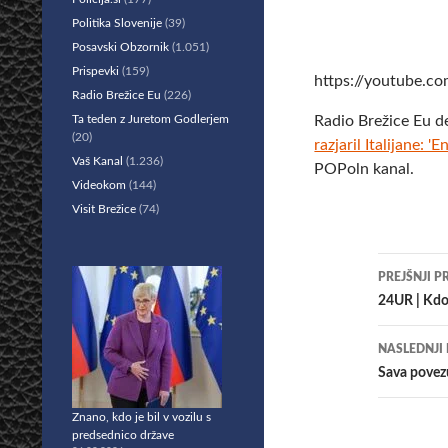
Politika Slovenije
(39)
Posavski Obzornik
(1.051)
Prispevki
(159)
https://youtube
Radio Brežice Eu
(226)
Ta teden z Juretom Godlerjem
Radio Brežice Eu d
(20)
razjaril Italijane: '
Vaš Kanal
(1.236)
POPoln kanal.
Videokom
(144)
Visit Brežice
(74)
Krmar
PREJŠNJI P
po
24UR | Kdo 
prisp
NASLEDNJI
Sava povezu
Znano, kdo je bil v vozilu s
predsednico države