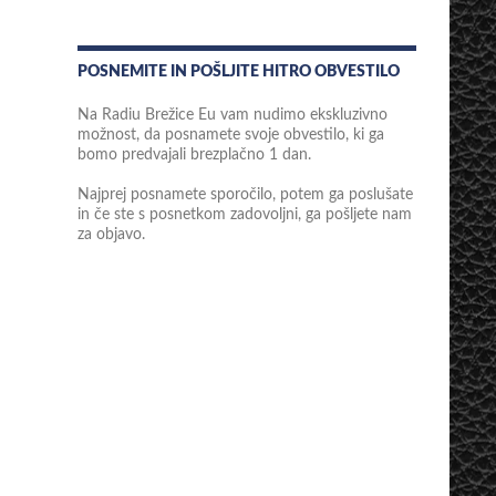
POSNEMITE IN POŠLJITE HITRO OBVESTILO
Na Radiu Brežice Eu vam nudimo ekskluzivno
možnost, da posnamete svoje obvestilo, ki ga
bomo predvajali brezplačno 1 dan.
Najprej posnamete sporočilo, potem ga poslušate
in če ste s posnetkom zadovoljni, ga pošljete nam
za objavo.