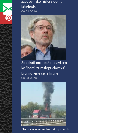
zgodovinsko nizka stopnja
kriminala
06.08.2026
Sindikati proti nižjim davkom:
ko “borci za malega človeka”
branijo višje cene hrane
06.08.2026
Na primorski avtocesti sprostili