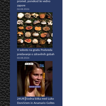
promet, ponekod še vedno
zapore
06.08.2026
V soboto na gradu Podsreda
predavanje o zdravilnih gobah
06.08.2026
24UR┃Sodna bitka med Luko
Dončićem in Anamario Goltes