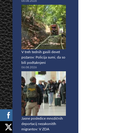
06.08.2026
V treh tednih gasili devet
požarov: Policija sumi, da so
bili podtaknjeni
06.08.2026
Jasne posledice množičnih
deportacij nezakonitih
migrantov: V ZDA