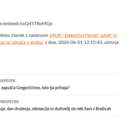
.com/embed/nxQ45TRoMQo
elimo članek z naslovom
24UR | Električni Ferrari 'užalil' in
Enzo se obrača v grobu'.
z dne, 2026-06-01 12:15:43, avtorja
jenje
RISPEVEK
zapušča Gregorčičevo, kdo tja prihaja?
evkih
 PRISPEVEK
je: dan druženja, rekreacije in doživetij ob reki Savi v Brežicah