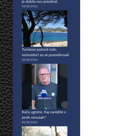
je dobila nov preobrat.
06.08.2026
Turistom potonil čoln,
mimoidoči so se posmehovali
06.08.2026
Kača ugrizne. Kaj naredite v
prvih minutah?
06.08.2026