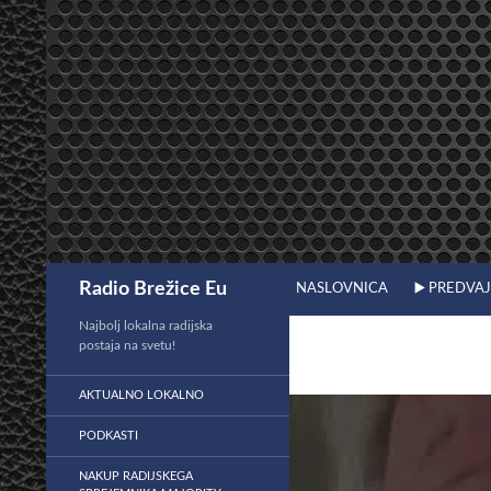
Preskoči
na
vsebino
Išči
Radio Brežice Eu
NASLOVNICA
▶️ PREDVA
Najbolj lokalna radijska
postaja na svetu!
AKTUALNO LOKALNO
PODKASTI
NAKUP RADIJSKEGA