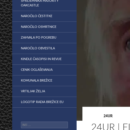
SPREJEMNIKA MAJORITY
OAKCASTLE
NAROČILO ČESTITKE
NAROČILO OSMRTNICE
ZAHVALA PO POGREBU
NAROČILO OBVESTILA
KINDLE ČASOPISI IN REVIJE
CENIK OGLAŠEVANJA
KOMUNALA BREŽICE
VRTILJAK ŽELJA
LOGOTIP RADIA BREŽICE EU
24UR
Išči:
24UR | E