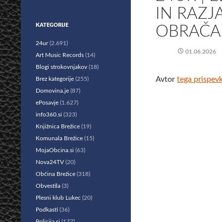
IN RAZJA
KATEGORIJE
OBRAČA 
24ur
(2.691)
01.06.2026
Art Music Records
(14)
Blogi strokovnjakov
(18)
Avtor
tega prispev
Brez kategorije
(255)
Domovina.je
(87)
ePosavje
(1.627)
info360.si
(323)
Knjižnica Brežice
(19)
Komunala Brežice
(15)
MojaObcina.si
(63)
Nova24TV
(20)
Občina Brežice
(318)
Obvestila
(3)
Plesni klub Lukec
(20)
Podkasti
(36)
Policija.si
(177)