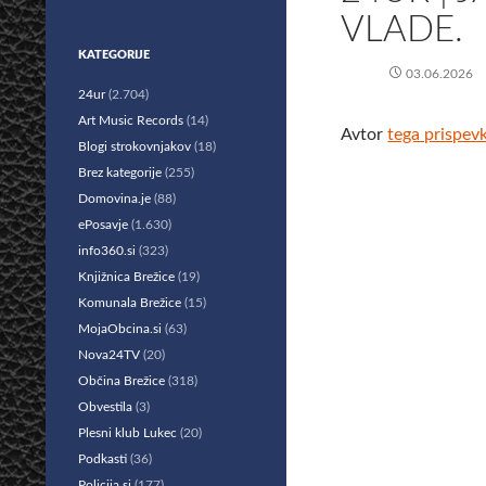
VLADE.
KATEGORIJE
03.06.2026
24ur
(2.704)
Art Music Records
(14)
Avtor
tega prispev
Blogi strokovnjakov
(18)
Brez kategorije
(255)
Domovina.je
(88)
ePosavje
(1.630)
info360.si
(323)
Knjižnica Brežice
(19)
Komunala Brežice
(15)
MojaObcina.si
(63)
Nova24TV
(20)
Občina Brežice
(318)
Obvestila
(3)
Plesni klub Lukec
(20)
Podkasti
(36)
Policija.si
(177)