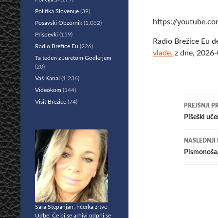
Politika Slovenije
(39)
https://youtube
Posavski Obzornik
(1.052)
Prispevki
(159)
Radio Brežice Eu d
Radio Brežice Eu
(226)
vlade.
z dne, 2026-
Ta teden z Juretom Godlerjem
(20)
Vaš Kanal
(1.236)
Videokom
(144)
Krmar
Visit Brežice
(74)
PREJŠNJI P
po
Pišeški uč
prisp
NASLEDNJI
Pismonoša,
Sara Stepanjan, hčerka žrtve
Udbe: Če bi se arhivi odprli,se