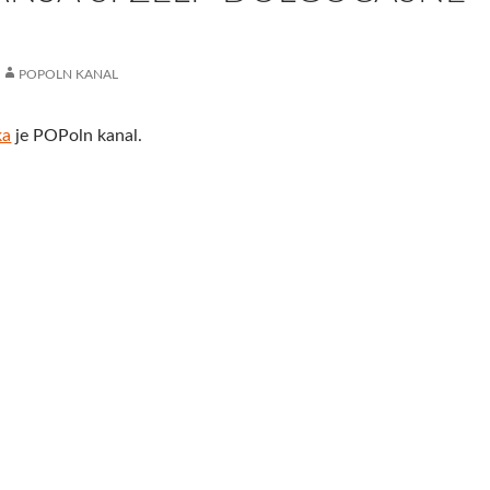
POPOLN KANAL
ka
je POPoln kanal.