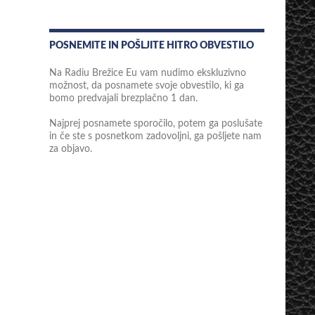
POSNEMITE IN POŠLJITE HITRO OBVESTILO
Na Radiu Brežice Eu vam nudimo ekskluzivno
možnost, da posnamete svoje obvestilo, ki ga
bomo predvajali brezplačno 1 dan.
Najprej posnamete sporočilo, potem ga poslušate
in če ste s posnetkom zadovoljni, ga pošljete nam
za objavo.