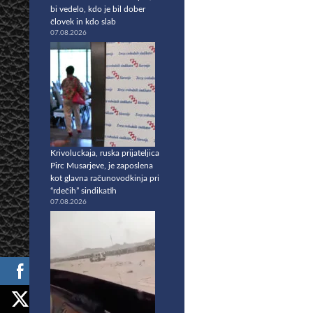
bi vedelo, kdo je bil dober
človek in kdo slab
07.08.2026
Krivoluckaja, ruska prijateljica
Pirc Musarjeve, je zaposlena
kot glavna računovodkinja pri
“rdečih” sindikatih
07.08.2026