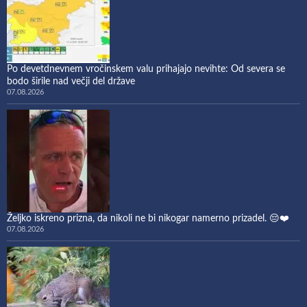
Po devetdnevnem vročinskem valu prihajajo nevihte: Od severa se
bodo širile nad večji del države
07.08.2026
Željko iskreno prizna, da nikoli ne bi nikogar namerno prizadel. 😔❤️
07.08.2026