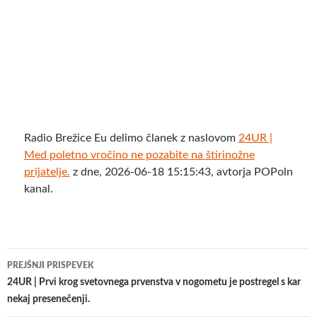
Radio Brežice Eu delimo članek z naslovom
24UR |
Med poletno vročino ne pozabite na štirinožne
prijatelje.
z dne, 2026-06-18 15:15:43, avtorja POPoln
kanal.
Krmarjenje
PREJŠNJI PRISPEVEK
po
24UR | Prvi krog svetovnega prvenstva v nogometu je postregel s kar
nekaj presenečenji.
prispevkih