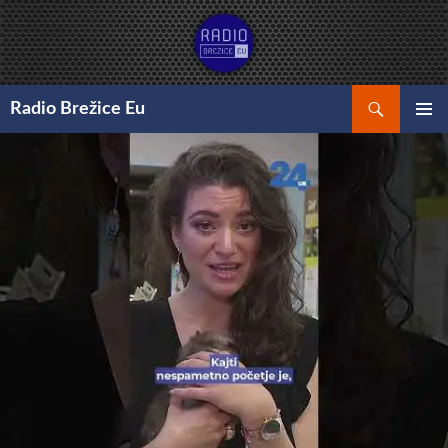
Preskoči
na
vsebino
Išči
Radio Brežice Eu
GLAVNI
MENI