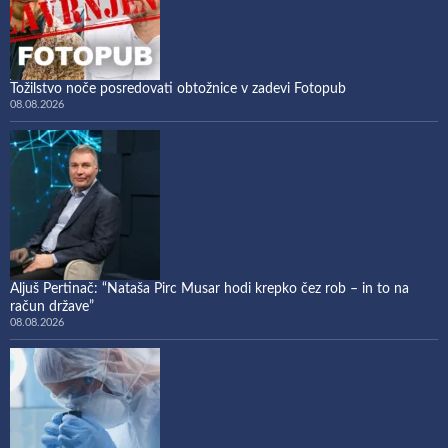
Tožilstvo noče posredovati obtožnice v zadevi Fotopub
08.08.2026
Aljuš Pertinač: “Nataša Pirc Musar hodi krepko čez rob – in to na
račun države”
08.08.2026