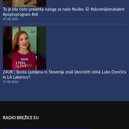
To je bila čisto prelahka naloga za našo Nuško. 🤭 #slovenijaimatalent
#poptvprogram #sit
07.08.2026
24UR | Bosta Ljubljana in Slovenija znali izkoristiti obisk Luke Dončića
in LA Lakersov?
07.08.2026
RADIO BREŽICE EU