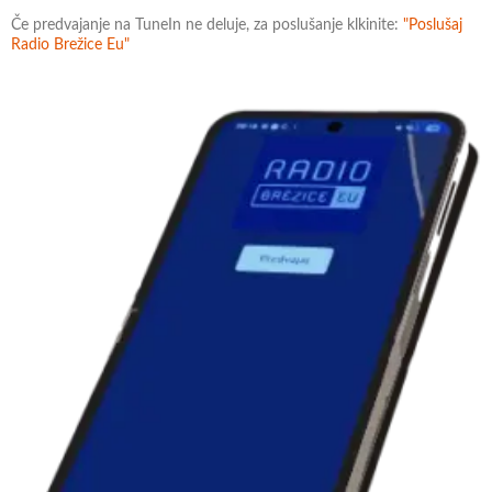
Če predvajanje na TuneIn ne deluje, za poslušanje klkinite:
"Poslušaj
Radio Brežice Eu"