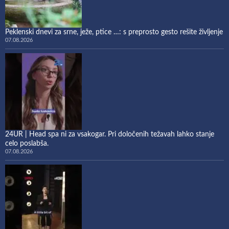
Peklenski dnevi za srne, ježe, ptice …: s preprosto gesto rešite življenje
07.08.2026
24UR | Head spa ni za vsakogar. Pri določenih težavah lahko stanje
celo poslabša.
07.08.2026