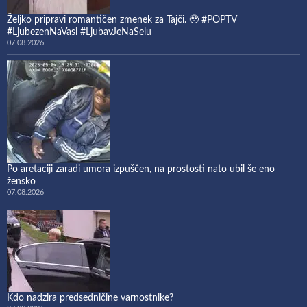
Željko pripravi romantičen zmenek za Tajči. 🥹 #POPTV
#LjubezenNaVasi #LjubavJeNaSelu
07.08.2026
Po aretaciji zaradi umora izpuščen, na prostosti nato ubil še eno
žensko
07.08.2026
Kdo nadzira predsedničine varnostnike?