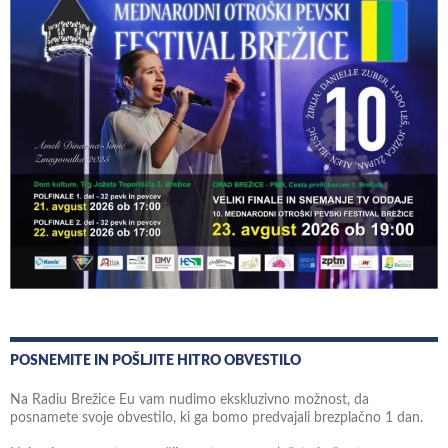
POSNEMITE IN POŠLJITE HITRO OBVESTILO
Na Radiu Brežice Eu vam nudimo ekskluzivno možnost, da
posnamete svoje obvestilo, ki ga bomo predvajali brezplačno 1 dan.