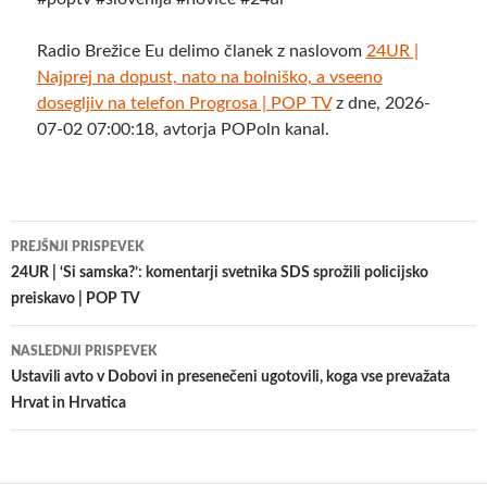
Radio Brežice Eu delimo članek z naslovom
24UR |
Najprej na dopust, nato na bolniško, a vseeno
dosegljiv na telefon Progrosa | POP TV
z dne, 2026-
07-02 07:00:18, avtorja POPoln kanal.
Krmarjenje
PREJŠNJI PRISPEVEK
po
24UR | ‘Si samska?’: komentarji svetnika SDS sprožili policijsko
preiskavo | POP TV
prispevkih
NASLEDNJI PRISPEVEK
Ustavili avto v Dobovi in presenečeni ugotovili, koga vse prevažata
Hrvat in Hrvatica