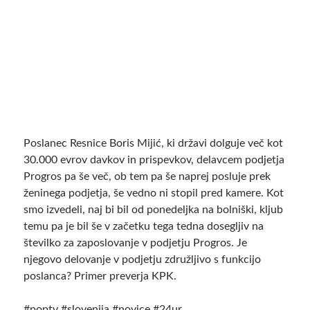
Poslanec Resnice Boris Mijić, ki državi dolguje več kot
30.000 evrov davkov in prispevkov, delavcem podjetja
Progros pa še več, ob tem pa še naprej posluje prek
ženinega podjetja, še vedno ni stopil pred kamere. Kot
smo izvedeli, naj bi bil od ponedeljka na bolniški, kljub
temu pa je bil še v začetku tega tedna dosegljiv na
številko za zaposlovanje v podjetju Progros. Je
njegovo delovanje v podjetju združljivo s funkcijo
poslanca? Primer preverja KPK.
#poptv #slovenija #novice #24ur