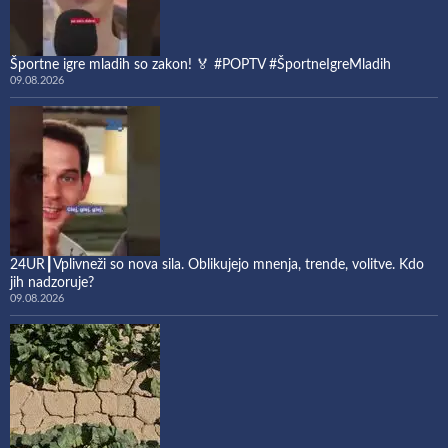
Športne igre mladih so zakon! 🏅 #POPTV #ŠportneIgreMladih
09.08.2026
24UR┃Vplivneži so nova sila. Oblikujejo mnenja, trende, volitve. Kdo
jih nadzoruje?
09.08.2026