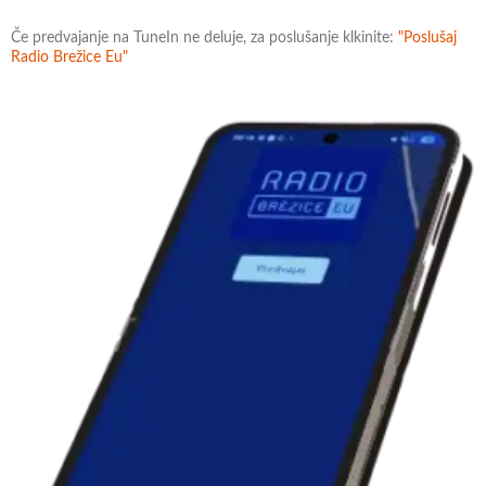
Če predvajanje na TuneIn ne deluje, za poslušanje klkinite:
"Poslušaj
Radio Brežice Eu"