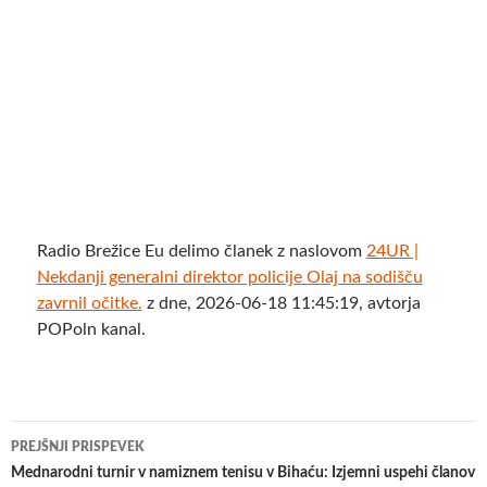
Radio Brežice Eu delimo članek z naslovom
24UR |
Nekdanji generalni direktor policije Olaj na sodišču
zavrnil očitke.
z dne, 2026-06-18 11:45:19, avtorja
POPoln kanal.
Krmarjenje
PREJŠNJI PRISPEVEK
po
Mednarodni turnir v namiznem tenisu v Bihaću: Izjemni uspehi članov