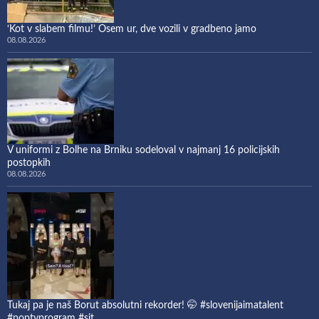
‘Kot v slabem filmu!’ Osem ur, dve vozili v gradbeno jamo
08.08.2026
V uniformi z Bolhe na Brniku sodeloval v najmanj 16 policijskih
postopkih
08.08.2026
Tukaj pa je naš Borut absolutni rekorder! 🤭 #slovenijaimatalent
#poptvprogram #sit