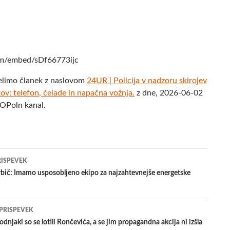
om/embed/sDf66773ijc
elimo članek z naslovom
24UR | Policija v nadzoru skirojev
ov: telefon, čelade in napačna vožnja.
z dne, 2026-06-02
POPoln kanal.
jenje
RISPEVEK
bič: Imamo usposobljeno ekipo za najzahtevnejše energetske
evkih
 PRISPEVEK
dnjaki so se lotili Rončevića, a se jim propagandna akcija ni izšla