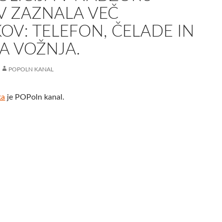
V ZAZNALA VEČ
OV: TELEFON, ČELADE IN
A VOŽNJA.
POPOLN KANAL
ka
je POPoln kanal.