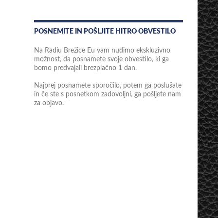
POSNEMITE IN POŠLJITE HITRO OBVESTILO
Na Radiu Brežice Eu vam nudimo ekskluzivno
možnost, da posnamete svoje obvestilo, ki ga
bomo predvajali brezplačno 1 dan.
Najprej posnamete sporočilo, potem ga poslušate
in če ste s posnetkom zadovoljni, ga pošljete nam
za objavo.