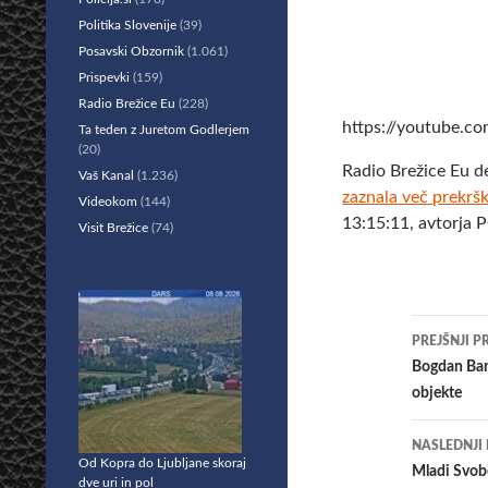
Politika Slovenije
(39)
Posavski Obzornik
(1.061)
Prispevki
(159)
Radio Brežice Eu
(228)
https://youtube.c
Ta teden z Juretom Godlerjem
(20)
Radio Brežice Eu d
Vaš Kanal
(1.236)
zaznala več prekršk
Videokom
(144)
13:15:11, avtorja 
Visit Brežice
(74)
Krmar
PREJŠNJI P
po
Bogdan Bar
objekte
prisp
NASLEDNJI
Od Kopra do Ljubljane skoraj
Mladi Svobo
dve uri in pol