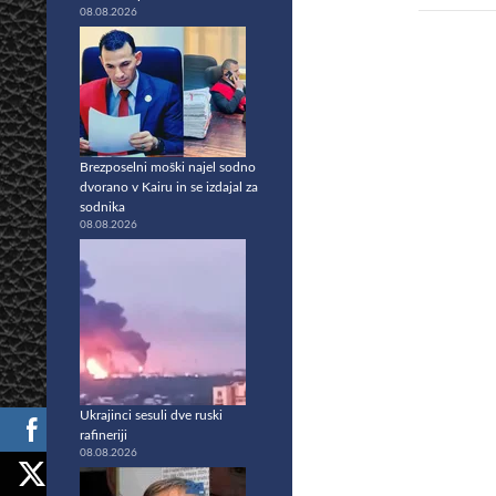
08.08.2026
Brezposelni moški najel sodno
dvorano v Kairu in se izdajal za
sodnika
08.08.2026
Ukrajinci sesuli dve ruski
rafineriji
08.08.2026