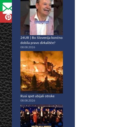
24UR | Bo Slovenija končno
dobila pravo dirkališče?
08.08.2026
Rusi spet ubijali otroke
08.08.2026