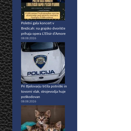
Poletni gala koncert v
Brežicah: na grajsko dvorišče
prihaja opera L’Elisir d’Amore
08.08.2026
Pri Bjelovarju trčila potniški in
tovorni vlak, strojevodja huje
poškodovan
08.08.2026