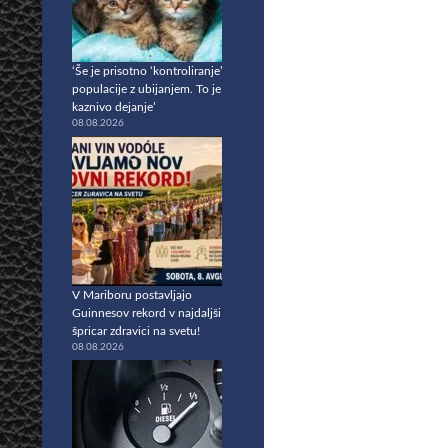
‘Še je prisotno ‘kontroliranje’
populacije z ubijanjem. To je
kaznivo dejanje’
08.08.2026
V Mariboru postavljajo
Guinnesov rekord v najdaljši
špricar zdravici na svetu!
08.08.2026