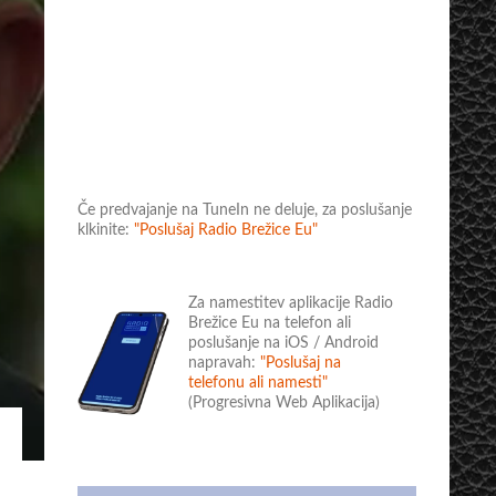
Če predvajanje na TuneIn ne deluje, za poslušanje
klkinite:
"Poslušaj Radio Brežice Eu"
Za namestitev aplikacije Radio
Brežice Eu na telefon ali
poslušanje na iOS / Android
napravah:
"Poslušaj na
telefonu ali namesti"
(Progresivna Web Aplikacija)