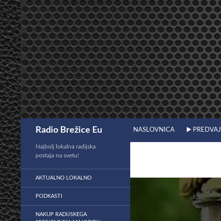
Preskoči
na
vsebino
Išči
Radio Brežice Eu
NASLOVNICA
▶️ PREDVA
Najbolj lokalna radijska
postaja na svetu!
AKTUALNO LOKALNO
PODKASTI
NAKUP RADIJSKEGA