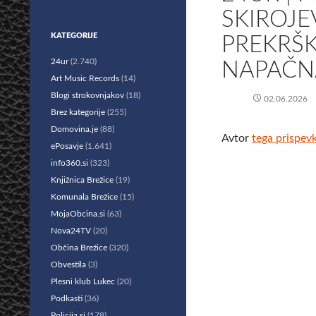
SKIROJE
KATEGORIJE
PREKRŠK
24ur
(2.740)
NAPAČN
Art Music Records
(14)
Blogi strokovnjakov
(18)
02.06.2026
Brez kategorije
(255)
Domovina.je
(88)
Avtor
tega prispev
ePosavje
(1.641)
info360.si
(323)
Knjižnica Brežice
(19)
Komunala Brežice
(15)
MojaObcina.si
(63)
Nova24TV
(20)
Občina Brežice
(320)
Obvestila
(3)
Plesni klub Lukec
(20)
Podkasti
(36)
Policija.si
(178)