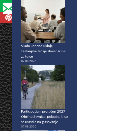
Vlada končno ukinja
zastonjske tečaje slovenščine
za tujce
07.08.2026
Participativni proračun 2027
Občine Sevnica: pobude, ki so
se uvrstile na glasovanje
07.08.2026