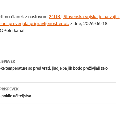
elimo članek z naslovom
24UR | Slovenska vojska je na vaji z
nci preverjala pripravljenost enot.
z dne, 2026-06-18
POPoln kanal.
jenje
RISPEVEK
ke temperature so pred vrati, ljudje pa jih bodo preživljali zelo
evkih
 PRISPEVEK
 poklic učiteljstva