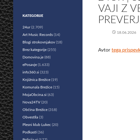
VAJI Z 
KATEGORIJE
PREVERJ
24ur
(2.709)
18.06.2026
Art Music Records
(14)
Blogi strokovnjakov
(18)
Avtor
tega prispev
Brez kategorije
(255)
Domovina.je
(88)
ePosavje
(1.633)
info360.si
(323)
Knjižnica Brežice
(19)
Komunala Brežice
(15)
MojaObcina.si
(63)
Nova24TV
(20)
Občina Brežice
(318)
Obvestila
(3)
Plesni klub Lukec
(20)
Podkasti
(36)
Policija.si
(177)