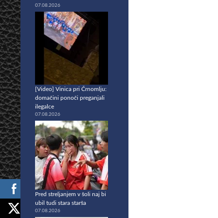
07.08.2026
[Video] Vinica pri Črnomlju:
domačini ponoči preganjali
ilegalce
07.08.2026
Pred streljanjem v šoli naj bi
ubil tudi stara starša
07.08.2026