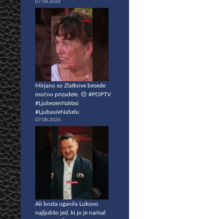
07.08.2026
Mirjano so Zlatkove besede
močno prizadele. 😔 #POPTV
#LjubezenNaVasi
#LjubavJeNaSelu
07.08.2026
Ali bosta uganila Lukovo
najljubšo jed, ki jo je narisal