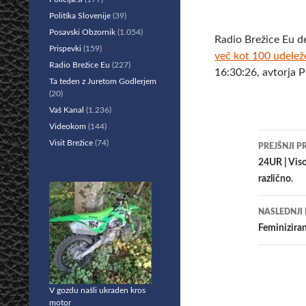
Politika Slovenije
(39)
Posavski Obzornik
(1.054)
Radio Brežice Eu d
Prispevki
(159)
več kot 100 udeleže
Radio Brežice Eu
(227)
16:30:26, avtorja 
Ta teden z Juretom Godlerjem
(20)
Vaš Kanal
(1.236)
Videokom
(144)
Krmar
Visit Brežice
(74)
PREJŠNJI P
po
24UR | Viso
različno.
prisp
NASLEDNJI
Feminiziran
V gozdu našli ukraden kros
motor