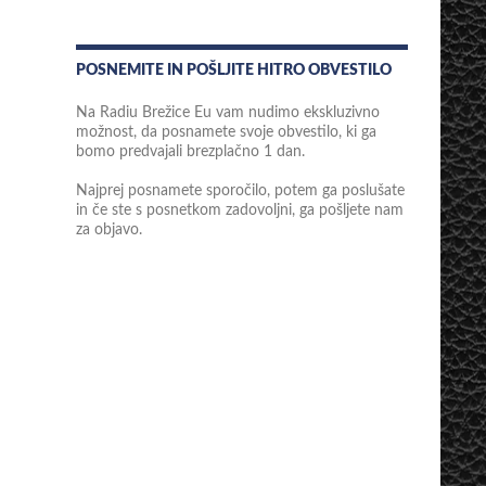
POSNEMITE IN POŠLJITE HITRO OBVESTILO
Na Radiu Brežice Eu vam nudimo ekskluzivno
možnost, da posnamete svoje obvestilo, ki ga
bomo predvajali brezplačno 1 dan.
Najprej posnamete sporočilo, potem ga poslušate
in če ste s posnetkom zadovoljni, ga pošljete nam
za objavo.