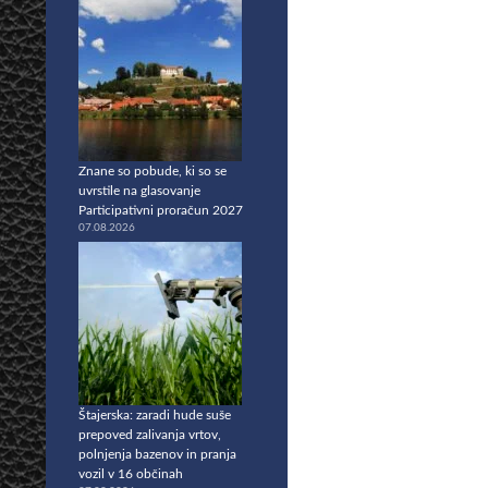
Znane so pobude, ki so se
uvrstile na glasovanje
Participativni proračun 2027
07.08.2026
Štajerska: zaradi hude suše
prepoved zalivanja vrtov,
polnjenja bazenov in pranja
vozil v 16 občinah