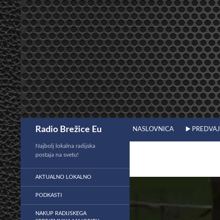
Preskoči
na
vsebino
Išči
Radio Brežice Eu
NASLOVNICA
▶️ PREDVA
Najbolj lokalna radijska
postaja na svetu!
AKTUALNO LOKALNO
PODKASTI
NAKUP RADIJSKEGA