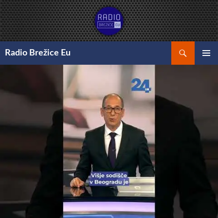
Preskoči
na
vsebino
Išči
Radio Brežice Eu
GLAVNI
MENI