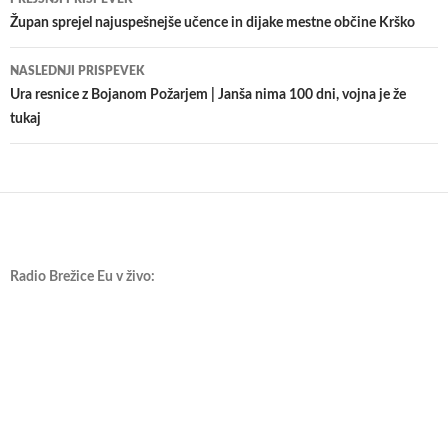
po
Župan sprejel najuspešnejše učence in dijake mestne občine Krško
prispevkih
NASLEDNJI PRISPEVEK
Ura resnice z Bojanom Požarjem | Janša nima 100 dni, vojna je že
tukaj
Radio Brežice Eu v živo: