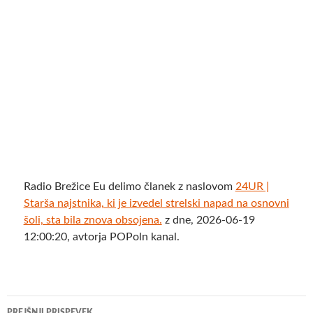
Radio Brežice Eu delimo članek z naslovom
24UR |
Starša najstnika, ki je izvedel strelski napad na osnovni
šoli, sta bila znova obsojena.
z dne, 2026-06-19
12:00:20, avtorja POPoln kanal.
Krmarjenje
PREJŠNJI PRISPEVEK