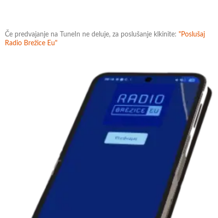
Če predvajanje na TuneIn ne deluje, za poslušanje klkinite:
"Poslušaj
Radio Brežice Eu"