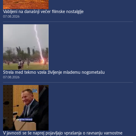
Vabljeni na današnji večer filmske nostalgije
07.08.2026
Strela med tekmo vzela življenje mlademu nogometašu
07.08.2026
V javnosti se še naprej pojavljajo vprašanja o ravnanju varnostne