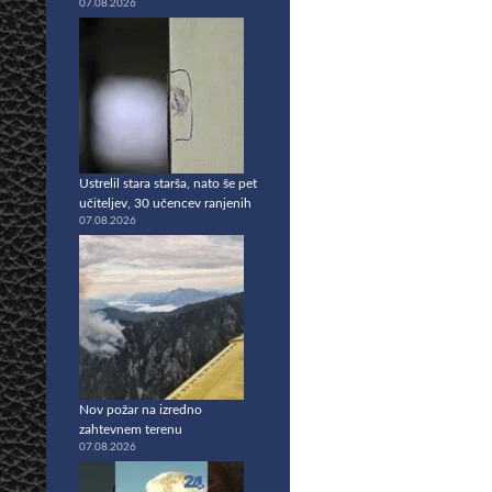
07.08.2026
Ustrelil stara starša, nato še pet
učiteljev, 30 učencev ranjenih
07.08.2026
Nov požar na izredno
zahtevnem terenu
07.08.2026