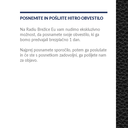
POSNEMITE IN POŠLJITE HITRO OBVESTILO
Na Radiu Brežice Eu vam nudimo ekskluzivno
možnost, da posnamete svoje obvestilo, ki ga
bomo predvajali brezplačno 1 dan.
Najprej posnamete sporočilo, potem ga poslušate
in če ste s posnetkom zadovoljni, ga pošljete nam
za objavo.