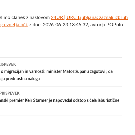
elimo članek z naslovom
24UR | UKC Ljubljana: zaznali izbruh
ga vnetja oči.
z dne, 2026-06-23 13:45:32, avtorja POPoln
jenje
RISPEVEK
o migracijah in varnosti: minister Matoz županu zagotovil, da
aja prednostna naloga
evkih
 PRISPEVEK
ski premier Keir Starmer je napovedal odstop s čela laburistične