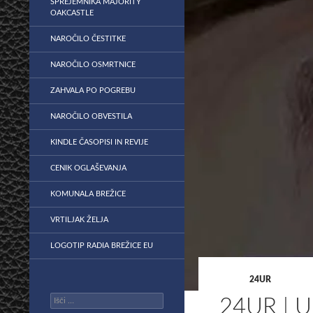
SPREJEMNIKA MAJORITY
OAKCASTLE
NAROČILO ČESTITKE
NAROČILO OSMRTNICE
ZAHVALA PO POGREBU
NAROČILO OBVESTILA
KINDLE ČASOPISI IN REVIJE
CENIK OGLAŠEVANJA
KOMUNALA BREŽICE
VRTILJAK ŽELJA
LOGOTIP RADIA BREŽICE EU
24UR
Išči:
24UR | 