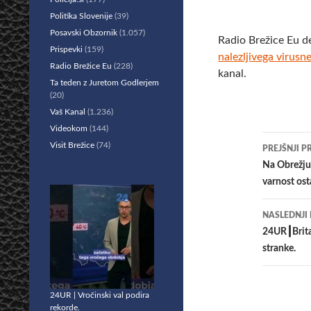
Politika Slovenije
(39)
Posavski Obzornik
(1.057)
Radio Brežice Eu d
Prispevki
(159)
nalezljivega virusne
Radio Brežice Eu
(228)
kanal.
Ta teden z Juretom Godlerjem
(20)
Vaš Kanal
(1.236)
Videokom
(144)
Krmar
Visit Brežice
(74)
PREJŠNJI P
po
Na Obrežju 
varnost ost
prisp
NASLEDNJI
24UR┃Britan
stranke.
24UR | Vročinski val podira
rekorde.