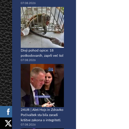
07.08.2026
Divji pohod opice: 18
poškodovanih, zaprli več šol
07.08.2026
24UR | Aleš Hojs in Zdravko
Počivalšek sta bila zaradi
kršitve zakona o integriteti.
07.08.2026