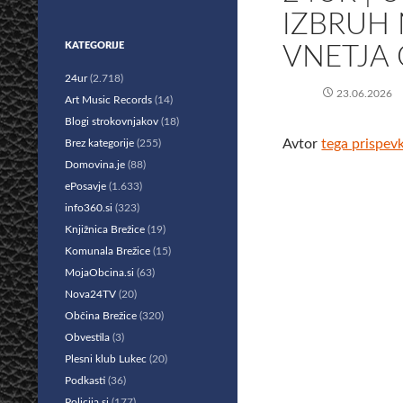
IZBRUH 
KATEGORIJE
VNETJA 
24ur
(2.718)
23.06.2026
Art Music Records
(14)
Blogi strokovnjakov
(18)
Avtor
tega prispev
Brez kategorije
(255)
Domovina.je
(88)
ePosavje
(1.633)
info360.si
(323)
Knjižnica Brežice
(19)
Komunala Brežice
(15)
MojaObcina.si
(63)
Nova24TV
(20)
Občina Brežice
(320)
Obvestila
(3)
Plesni klub Lukec
(20)
Podkasti
(36)
Policija.si
(177)