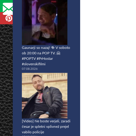
Gaunarji so nazaj! 🍻 V soboto
ob 20:00 na POP TV. 🤗
#POPTV #PrHostar
#slovenskifilmi
07.08.2026
[Video] Ne boste verjeli, zaradi
česar je spletni vplivnež prejel
vabilo policije