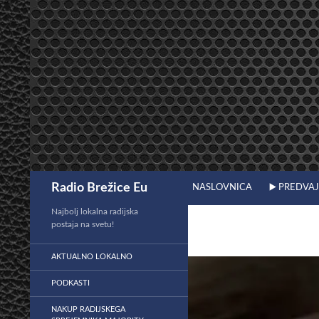
Preskoči
na
vsebino
Išči
Radio Brežice Eu
NASLOVNICA
▶️ PREDVA
Najbolj lokalna radijska
postaja na svetu!
AKTUALNO LOKALNO
PODKASTI
NAKUP RADIJSKEGA