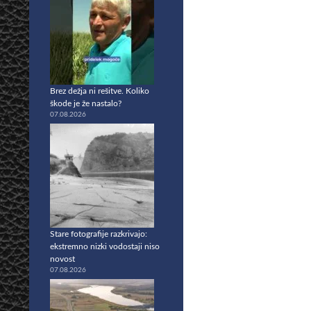
Brez dežja ni rešitve. Koliko
škode je že nastalo?
07.08.2026
Stare fotografije razkrivajo:
ekstremno nizki vodostaji niso
novost
07.08.2026