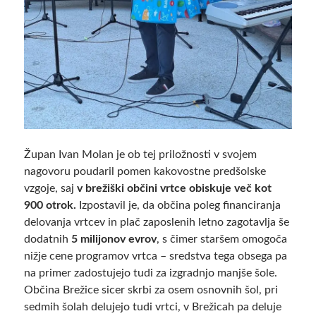
Župan Ivan Molan je ob tej priložnosti v svojem
nagovoru poudaril pomen kakovostne predšolske
vzgoje, saj
v brežiški občini vrtce obiskuje več kot
900 otrok.
Izpostavil je, da občina poleg financiranja
delovanja vrtcev in plač zaposlenih letno zagotavlja še
dodatnih
5 milijonov evrov
, s čimer staršem omogoča
nižje cene programov vrtca – sredstva tega obsega pa
na primer zadostujejo tudi za izgradnjo manjše šole.
Občina Brežice sicer skrbi za osem osnovnih šol, pri
sedmih šolah delujejo tudi vrtci, v Brežicah pa deluje