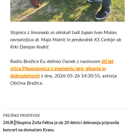
Stojnico z limonado so obiskali tudi župan Ivan Molan,
ravnateljica dr. Maja Matrić in predsednik KS Cerklje ob
Krki Damjan Kodrič
Radio Brežice Eu delimo članek z naslovom
60 let
vrtca Pikapolonica v znamenju igre, gibanja in
dobrodelnosti
z dne, 2026-05-26 14:30:55, avtorja
Občina Brežice.
Krmarjenje
PREJŠNJI PRISPEVEK
po
24UR┃Skupina Zvita Feltna je ob 20-letnici delovanja pripravila
koncert na domačem Krasu.
prispevkih