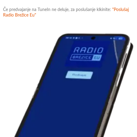
Če predvajanje na TuneIn ne deluje, za poslušanje klkinite:
"Poslušaj
Radio Brežice Eu"