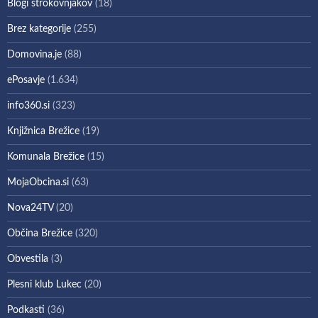
Blogi strokovnjakov
(18)
Brez kategorije
(255)
Domovina.je
(88)
ePosavje
(1.634)
info360.si
(323)
Knjižnica Brežice
(19)
Komunala Brežice
(15)
MojaObcina.si
(63)
Nova24TV
(20)
Občina Brežice
(320)
Obvestila
(3)
Plesni klub Lukec
(20)
Podkasti
(36)