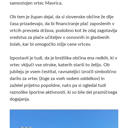
samostojen vrtec Mavrica.
Ob tem je župan dejal, da si slovenske občine že dlje
časa prizadevajo, da bi financiranje plač zaposlenih v
vrtcih prevzela država, podobno kot že zdaj zagotavlja
sredstva za plače učiteljev v osnovnih in glasbenih
šolah, kar bi omogočilo nižje cene vrtcev.
Izpostavil je tudi, da je brežiška občina ena redkih, ki v
vrtec vključi vse otroke, katerih starši to želijo. Ob
jubileju je vsem čestital, ravnateljici izročil simbolično
darilo za vrtec (žoge za vseh sedem oddelkov) in
zaželel prijetno popoldne, nato pa si ogledal tudi
raznolike športne aktivnosti, ki so bile del prazničnega
dogajanja.