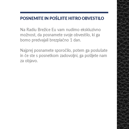
POSNEMITE IN POŠLJITE HITRO OBVESTILO
Na Radiu Brežice Eu vam nudimo ekskluzivno
možnost, da posnamete svoje obvestilo, ki ga
bomo predvajali brezplačno 1 dan.
Najprej posnamete sporočilo, potem ga poslušate
in če ste s posnetkom zadovoljni, ga pošljete nam
za objavo.