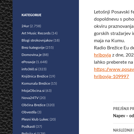
Letošnji Posavski f
KATEGORIJE
dopoldnevu s po
okviru praznovanja
24ur
(2.758)
gorskih stražarjev i
Art Music Records
(14)
maja na Kumu.
Blogi strokovnjakov
(18)
Radio Brežice Eu d
Brez kategorije
(255)
hribovja
z dne, 202
Domovina.je
(88)
lahko preberete na
ePosavje
(1.648)
https://www.posav
info360.si
(323)
hribovja-109997
Knjižnica Brežice
(19)
Komunala Brežice
(15)
MojaObcina.si
(63)
Nova24TV
(20)
Krmar
Občina Brežice
(320)
PREJŠNJI P
Obvestila
(3)
po
Napev – ods
Plesni klub Lukec
(20)
prisp
Podkasti
(37)
NASLEDNJI
Policija.si
(179)