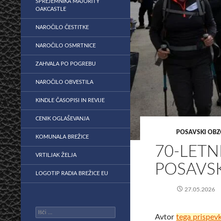
SPREJEMNIKA MAJORITY
OAKCASTLE
NAROČILO ČESTITKE
NAROČILO OSMRTNICE
ZAHVALA PO POGREBU
NAROČILO OBVESTILA
KINDLE ČASOPISI IN REVIJE
CENIK OGLAŠEVANJA
POSAVSKI OBZ
KOMUNALA BREŽICE
70-LETN
VRTILJAK ŽELJA
POSAVS
LOGOTIP RADIA BREŽICE EU
27.05.2026
Išči:
Avtor
tega prispev