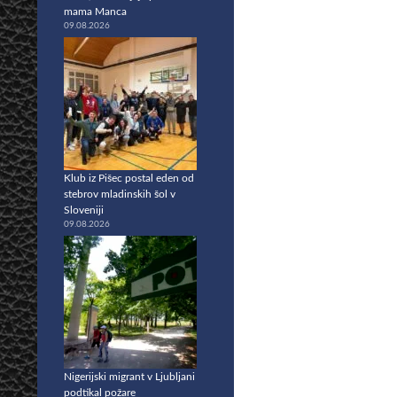
mama Manca
09.08.2026
Klub iz Pišec postal eden od
stebrov mladinskih šol v
Sloveniji
09.08.2026
Nigerijski migrant v Ljubljani
podtikal požare