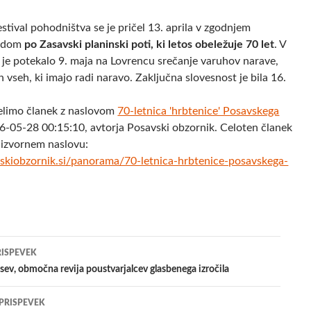
estival pohodništva se je pričel 13. aprila v zgodnjem
hodom
po Zasavski planinski poti, ki letos obeležuje 70 let
. V
 je potekalo 9. maja na Lovrencu srečanje varuhov narave,
n vseh, ki imajo radi naravo. Zaključna slovesnost je bila 16.
elimo članek z naslovom
70-letnica 'hrbtenice' Posavskega
6-05-28 00:15:10, avtorja Posavski obzornik. Celoten članek
 izvornem naslovu:
skiobzornik.si/panorama/70-letnica-hrbtenice-posavskega-
jenje
RISPEVEK
ev, območna revija poustvarjalcev glasbenega izročila
evkih
 PRISPEVEK