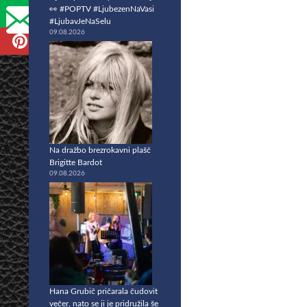
👀 #POPTV #LjubezenNaVasi
#LjubavJeNaSelu
09.08.2026
Na dražbo brezrokavni plašč
Brigitte Bardot
09.08.2026
Hana Grubič pričarala čudovit
večer, nato se ji je pridružila še