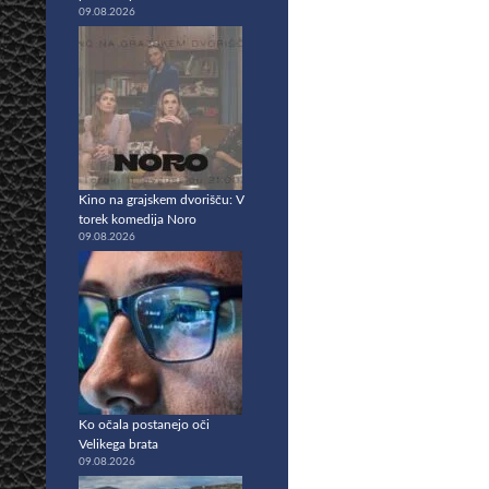
09.08.2026
Kino na grajskem dvorišču: V
torek komedija Noro
09.08.2026
Ko očala postanejo oči
Velikega brata
09.08.2026