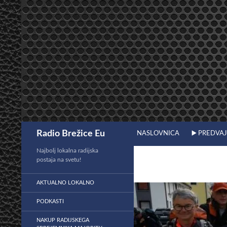
Preskoči
na
vsebino
Išči
Radio Brežice Eu
NASLOVNICA
▶️ PREDVA
Najbolj lokalna radijska
postaja na svetu!
AKTUALNO LOKALNO
PODKASTI
NAKUP RADIJSKEGA