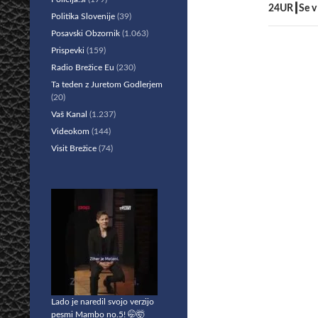
24UR┃Se v 
Politika Slovenije
(39)
Posavski Obzornik
(1.063)
Prispevki
(159)
Radio Brežice Eu
(230)
Ta teden z Juretom Godlerjem
(20)
Vaš Kanal
(1.237)
Videokom
(144)
Visit Brežice
(74)
Lado je naredil svojo verzijo
pesmi Mambo no.5! 🤭🤯