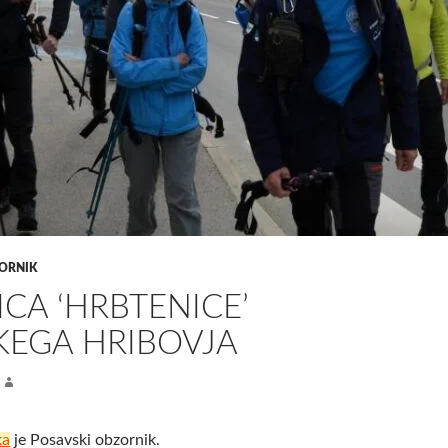
ORNIK
ICA ‘HRBTENICE’
KEGA HRIBOVJA
ka
je Posavski obzornik.