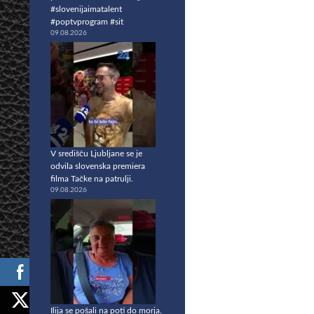
#slovenijaimatalent
#poptvprogram #sit
09.08.2026
V središču Ljubljane se je
odvila slovenska premiera
filma Tačke na patrulji.
09.08.2026
Ilija se pošali na poti do morja.