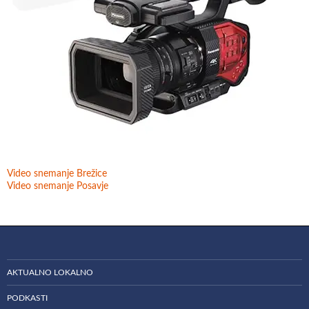
Video snemanje Brežice
Video snemanje Posavje
AKTUALNO LOKALNO
PODKASTI