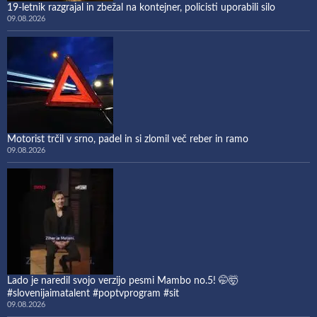
19-letnik razgrajal in zbežal na kontejner, policisti uporabili silo
09.08.2026
Motorist trčil v srno, padel in si zlomil več reber in ramo
09.08.2026
Lado je naredil svojo verzijo pesmi Mambo no.5! 🤭🤯
#slovenijaimatalent #poptvprogram #sit
09.08.2026