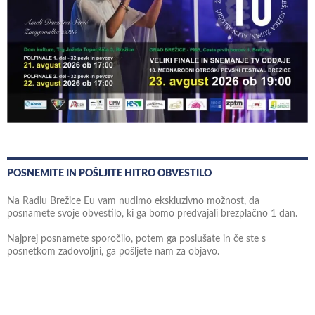
POSNEMITE IN POŠLJITE HITRO OBVESTILO
Na Radiu Brežice Eu vam nudimo ekskluzivno možnost, da
posnamete svoje obvestilo, ki ga bomo predvajali brezplačno 1 dan.
Najprej posnamete sporočilo, potem ga poslušate in če ste s
posnetkom zadovoljni, ga pošljete nam za objavo.