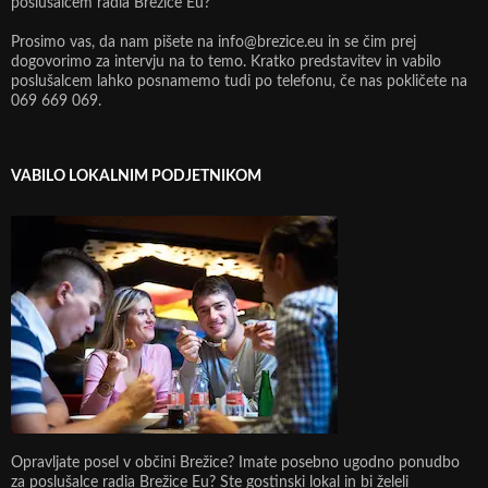
poslušalcem radia Brežice Eu?
Prosimo vas, da nam pišete na info@brezice.eu in se čim prej
dogovorimo za intervju na to temo. Kratko predstavitev in vabilo
poslušalcem lahko posnamemo tudi po telefonu, če nas pokličete na
069 669 069.
VABILO LOKALNIM PODJETNIKOM
Opravljate posel v občini Brežice? Imate posebno ugodno ponudbo
za poslušalce radia Brežice Eu? Ste gostinski lokal in bi želeli