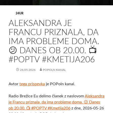
24UR
ALEKSANDRA JE
FRANCU PRIZNALA, DA
IMA PROBLEME DOMA.
😕 DANES OB 20.00. 📺
#POPTV #KMETIJA206
26.05.2026
POPOLN KANAL
Avtor
tega prispevka
je POPoln kanal.
Radio Brežice Eu delimo članek z naslovom
Aleksandra
je Francu priznala, da ima probleme doma. 😕 Danes
ob 20.00. 📺 #POPTV #Kmetija206
z dne, 2026-05-26