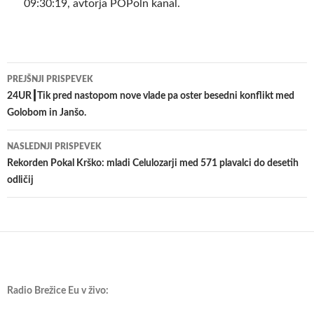
09:30:19, avtorja POPoln kanal.
Krmarjenje
PREJŠNJI PRISPEVEK
po
24UR┃Tik pred nastopom nove vlade pa oster besedni konflikt med
Golobom in Janšo.
prispevkih
NASLEDNJI PRISPEVEK
Rekorden Pokal Krško: mladi Celulozarji med 571 plavalci do desetih
odličij
Radio Brežice Eu v živo: