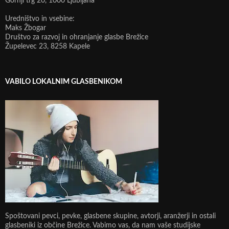
Gornji trg 20, 1000 Ljubljana
Uredništvo in vsebine:
Maks Žbogar
Društvo za razvoj in ohranjanje glasbe Brežice
Župelevec 23, 8258 Kapele
VABILO LOKALNIM GLASBENIKOM
Spoštovani pevci, pevke, glasbene skupine, avtorji, aranžerji in ostali
glasbeniki iz občine Brežice. Vabimo vas, da nam vaše studijske