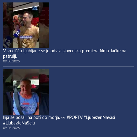
V središču Ljubljane se je odvila slovenska premiera filma Tačke na
patrulji.
09.08.2026
Ilija se pošali na poti do morja. 👀 #POPTV #LjubezenNaVasi
#LjubavJeNaSelu
09.08.2026