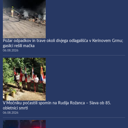
Požar odpadkov in trave okoli divjega odlagališča v Kerinovem Grmu;
gasilci rešili mačka
06.08.2026
V Močniku počastili spomin na Rudija Rožanca – Slava ob 85.
obletnici smrti
06.08.2026