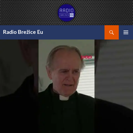
Preskoči
na
vsebino
Išči
Radio Brežice Eu
GLAVNI
MENI