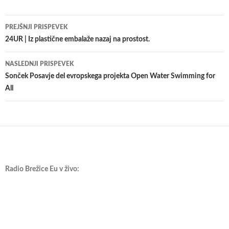
Krmarjenje
PREJŠNJI PRISPEVEK
po
24UR | Iz plastične embalaže nazaj na prostost.
prispevkih
NASLEDNJI PRISPEVEK
Sonček Posavje del evropskega projekta Open Water Swimming for
All
Radio Brežice Eu v živo: