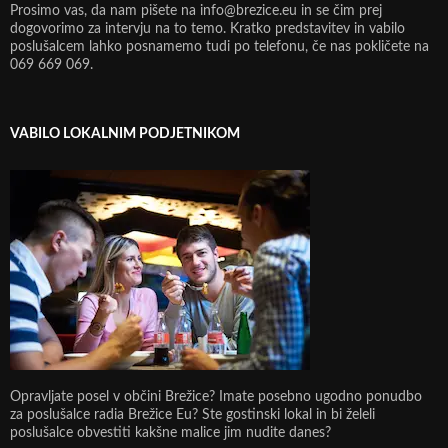
Prosimo vas, da nam pišete na info@brezice.eu in se čim prej
dogovorimo za intervju na to temo. Kratko predstavitev in vabilo
poslušalcem lahko posnamemo tudi po telefonu, če nas pokličete na
069 669 069.
VABILO LOKALNIM PODJETNIKOM
Opravljate posel v občini Brežice? Imate posebno ugodno ponudbo
za poslušalce radia Brežice Eu? Ste gostinski lokal in bi želeli
poslušalce obvestiti kakšne malice jim nudite danes?