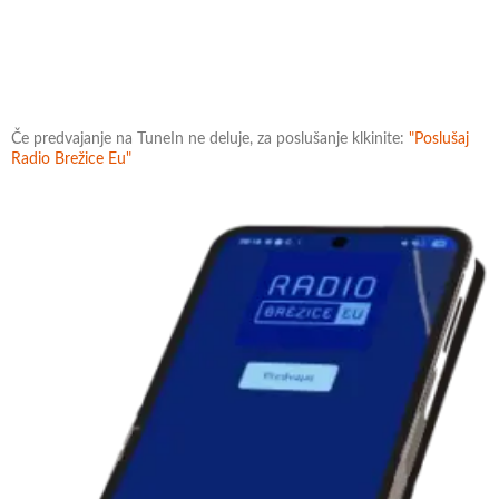
Če predvajanje na TuneIn ne deluje, za poslušanje klkinite:
"Poslušaj
Radio Brežice Eu"