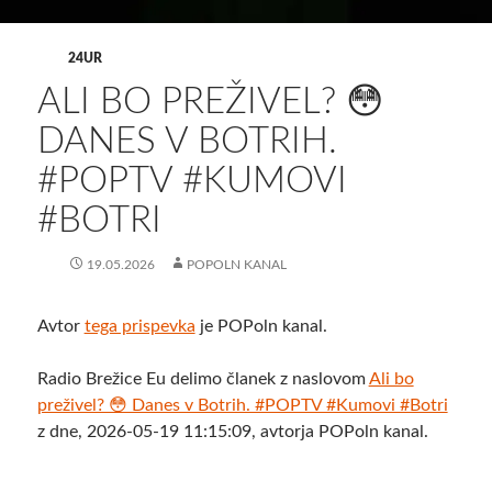
24UR
ALI BO PREŽIVEL? 😳
DANES V BOTRIH.
#POPTV #KUMOVI
#BOTRI
19.05.2026
POPOLN KANAL
Avtor
tega prispevka
je POPoln kanal.
Radio Brežice Eu delimo članek z naslovom
Ali bo
preživel? 😳 Danes v Botrih. #POPTV #Kumovi #Botri
z dne, 2026-05-19 11:15:09, avtorja POPoln kanal.