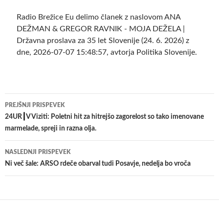
Radio Brežice Eu delimo članek z naslovom ANA
DEŽMAN & GREGOR RAVNIK - MOJA DEŽELA |
Državna proslava za 35 let Slovenije (24. 6. 2026) z
dne, 2026-07-07 15:48:57, avtorja Politika Slovenije.
Krmarjenje
PREJŠNJI PRISPEVEK
po
24UR┃V Viziti: Poletni hit za hitrejšo zagorelost so tako imenovane
marmelade, spreji in razna olja.
prispevkih
NASLEDNJI PRISPEVEK
Ni več šale: ARSO rdeče obarval tudi Posavje, nedelja bo vroča