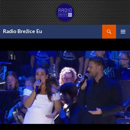
Preskoči
na
vsebino
Išči
Radio Brežice Eu
GLAVNI
MENI