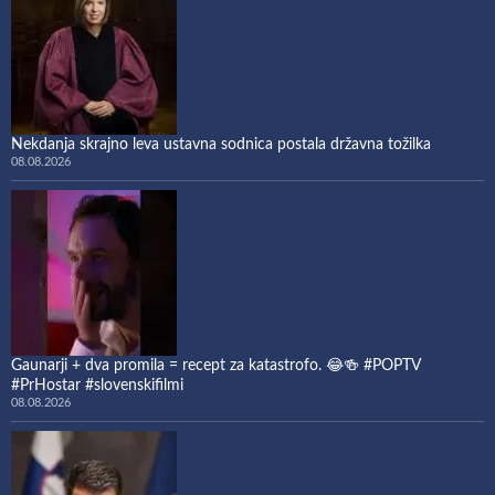
Nekdanja skrajno leva ustavna sodnica postala državna tožilka
08.08.2026
Gaunarji + dva promila = recept za katastrofo. 😂🍻 #POPTV
#PrHostar #slovenskifilmi
08.08.2026