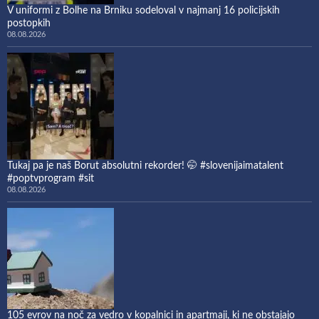
V uniformi z Bolhe na Brniku sodeloval v najmanj 16 policijskih
postopkih
08.08.2026
Tukaj pa je naš Borut absolutni rekorder! 🤭 #slovenijaimatalent
#poptvprogram #sit
08.08.2026
105 evrov na noč za vedro v kopalnici in apartmaji, ki ne obstajajo