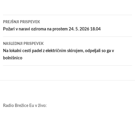
Krmarjenje
PREJŠNJI PRISPEVEK
po
Požari v naravi oziroma na prostem 24. 5. 2026 18.04
prispevkih
NASLEDNJI PRISPEVEK
Na lokalni cesti padel z električnim skirojem, odpeljali so ga v
bolnišnico
Radio Brežice Eu v živo: