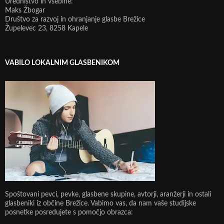
Uredništvo in vsebine:
Maks Žbogar
Društvo za razvoj in ohranjanje glasbe Brežice
Župelevec 23, 8258 Kapele
VABILO LOKALNIM GLASBENIKOM
Spoštovani pevci, pevke, glasbene skupine, avtorji, aranžerji in ostali
glasbeniki iz občine Brežice. Vabimo vas, da nam vaše studijske
posnetke posredujete s pomočjo obrazca: