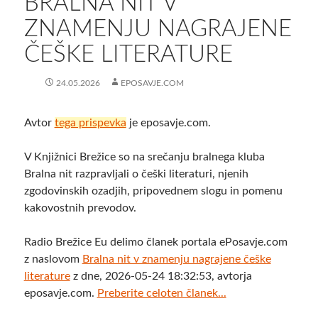
BRALNA NIT V
ZNAMENJU NAGRAJENE
ČEŠKE LITERATURE
24.05.2026
EPOSAVJE.COM
Avtor
tega prispevka
je eposavje.com.
V Knjižnici Brežice so na srečanju bralnega kluba
Bralna nit razpravljali o češki literaturi, njenih
zgodovinskih ozadjih, pripovednem slogu in pomenu
kakovostnih prevodov.
Radio Brežice Eu delimo članek portala ePosavje.com
z naslovom
Bralna nit v znamenju nagrajene češke
literature
z dne, 2026-05-24 18:32:53, avtorja
eposavje.com.
Preberite celoten članek...