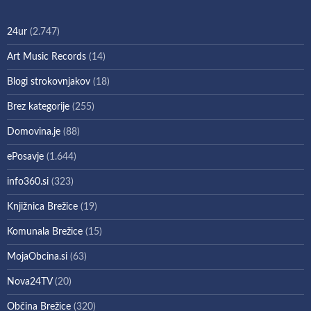
24ur
(2.747)
Art Music Records
(14)
Blogi strokovnjakov
(18)
Brez kategorije
(255)
Domovina.je
(88)
ePosavje
(1.644)
info360.si
(323)
Knjižnica Brežice
(19)
Komunala Brežice
(15)
MojaObcina.si
(63)
Nova24TV
(20)
Občina Brežice
(320)