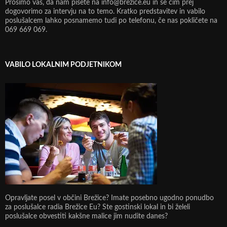
Prosimo vas, da nam pišete na info@brezice.eu in se čim prej
dogovorimo za intervju na to temo. Kratko predstavitev in vabilo
poslušalcem lahko posnamemo tudi po telefonu, če nas pokličete na
069 669 069.
VABILO LOKALNIM PODJETNIKOM
Opravljate posel v občini Brežice? Imate posebno ugodno ponudbo
za poslušalce radia Brežice Eu? Ste gostinski lokal in bi želeli
poslušalce obvestiti kakšne malice jim nudite danes?