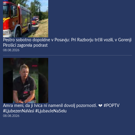
Pestro sobotno dopoldne v Posavju: Pri Razborju trčili vozili, v Gorenji
Pirošici zagorela podrast
08.08.2026
Amra meni, da ji Ivica ni namenil dovolj pozornosti. 💔 #POPTV
#LjubezenNaVasi #LjubavJeNaSelu
08.08.2026