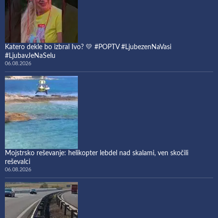
Katero dekle bo izbral Ivo? 💛 #POPTV #LjubezenNaVasi
#LjubavJeNaSelu
06.08.2026
Mojstrsko reševanje: helikopter lebdel nad skalami, ven skočili
reševalci
06.08.2026