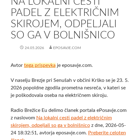
NA LOKALNI CESTI
PADEL Z ELEKTRIČNIM
SKIROJEM, ODPELJALI
SO GA V BOLNIŠNICO
24.05.2026
EPOSAVJE.COM
Avtor
tega prispevka
je eposavje.com.
V naselju Brezje pri Senušah v občini Krško se je 23. 5.
2026 popoldne zgodila prometna nesreča, v kateri se
je poškodovala oseba na električnem skiroju.
Radio Brežice Eu delimo članek portala ePosavje.com
z naslovom
Na lokalni cesti padel z električnim
skirojem, odpeljali so ga v bolnišnico
z dne, 2026-05-
24 18:32:51, avtorja eposavje.com.
Preberite celoten