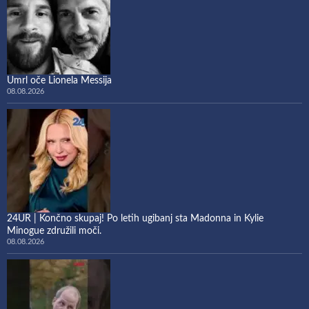
Umrl oče Lionela Messija
08.08.2026
24UR | Končno skupaj! Po letih ugibanj sta Madonna in Kylie
Minogue združili moči.
08.08.2026