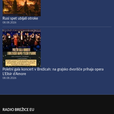
Rusi spet ubijali otroke
08.08.2026
Poletni gala koncert v Brežicah: na grajsko dvorišče prihaja opera
L’Elisir d’Amore
08.08.2026
RADIO BREŽICE EU