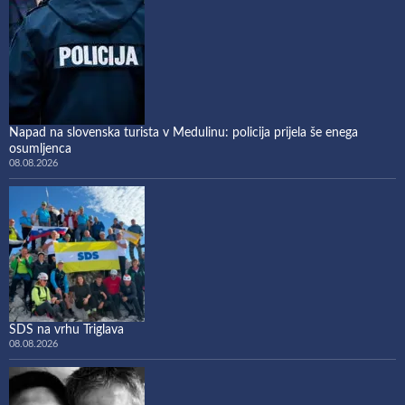
Napad na slovenska turista v Medulinu: policija prijela še enega
osumljenca
08.08.2026
SDS na vrhu Triglava
08.08.2026