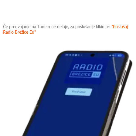
Če predvajanje na TuneIn ne deluje, za poslušanje klkinite:
"Poslušaj
Radio Brežice Eu"