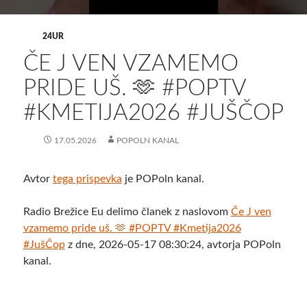
24UR
ČE J VEN VZAMEMO
PRIDE UŠ. 🫶 #POPTV
#KMETIJA2026 #JUŠČOP
17.05.2026
POPOLN KANAL
Avtor
tega prispevka
je POPoln kanal.
Radio Brežice Eu delimo članek z naslovom
Če J ven
vzamemo pride uš. 🫶 #POPTV #Kmetija2026
#JušČop
z dne, 2026-05-17 08:30:24, avtorja POPoln
kanal.