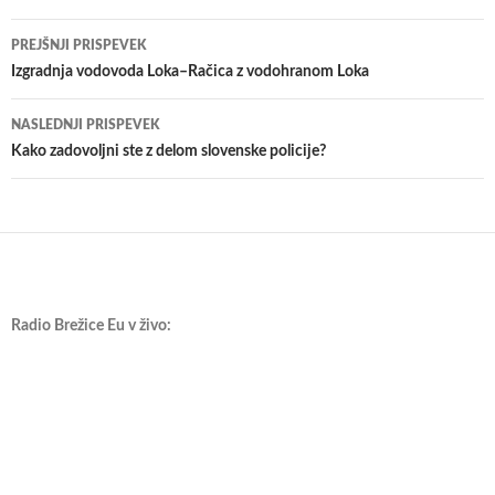
Krmarjenje
PREJŠNJI PRISPEVEK
po
Izgradnja vodovoda Loka–Račica z vodohranom Loka
prispevkih
NASLEDNJI PRISPEVEK
Kako zadovoljni ste z delom slovenske policije?
Radio Brežice Eu v živo: