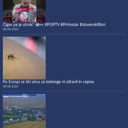
Čigav pa je otrok? 😂👀 #POPTV #PrHostar #slovenskifilmi
08.08.2026
Po Evropi se širi virus za katerega ni zdravil in cepiva
08.08.2026