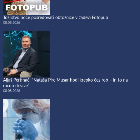
Tožilstvo noče posredovati obtožnice v zadevi Fotopub
08.08.2026
Aljuš Pertinač: “Nataša Pirc Musar hodi krepko čez rob – in to na
račun države”
08.08.2026