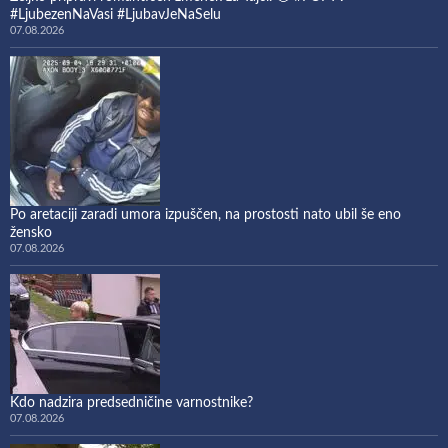
#LjubezenNaVasi #LjubavJeNaSelu
07.08.2026
Po aretaciji zaradi umora izpuščen, na prostosti nato ubil še eno
žensko
07.08.2026
Kdo nadzira predsedničine varnostnike?
07.08.2026