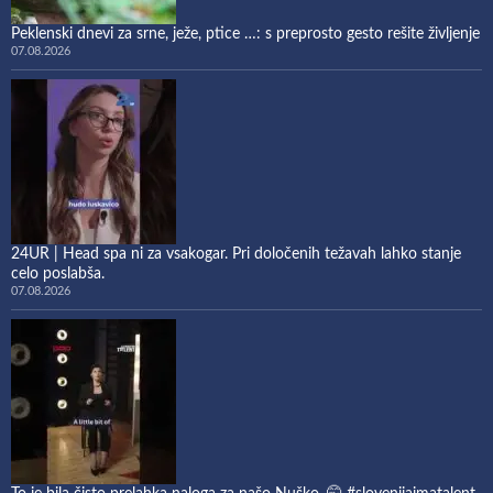
Peklenski dnevi za srne, ježe, ptice …: s preprosto gesto rešite življenje
07.08.2026
24UR | Head spa ni za vsakogar. Pri določenih težavah lahko stanje
celo poslabša.
07.08.2026