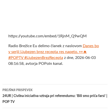
https://youtube.com/embed/1RjnM_Q9wQM
Radio Brežice Eu delimo članek z naslovom
Danes bo
v seriji Ljubezen brez recepta res napeto. 👀🔥
#POPTV #LjubezenBrezRecepta
z dne, 2026-06-03
08:16:58, avtorja POPoln kanal.
Krmarjenje
PREJŠNJI PRISPEVEK
po
24UR | Civilna iniciativa vztraja pri referendumu: ‘Bili smo priča farsi’ |
POP TV
prispevkih