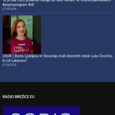
To je bila čisto prelahka naloga za našo Nuško. 🤭 #slovenijaimatalent
#poptvprogram #sit
07.08.2026
24UR | Bosta Ljubljana in Slovenija znali izkoristiti obisk Luke Dončića
in LA Lakersov?
07.08.2026
RADIO BREŽICE EU