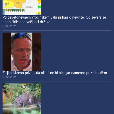
Po devetdnevnem vročinskem valu prihajajo nevihte: Od severa se
bodo širile nad večji del države
07.08.2026
Željko iskreno prizna, da nikoli ne bi nikogar namerno prizadel. 😔❤️
07.08.2026