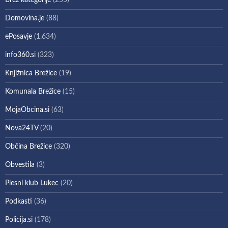
Brez kategorije
(255)
Domovina.je
(88)
ePosavje
(1.634)
info360.si
(323)
Knjižnica Brežice
(19)
Komunala Brežice
(15)
MojaObcina.si
(63)
Nova24TV
(20)
Občina Brežice
(320)
Obvestila
(3)
Plesni klub Lukec
(20)
Podkasti
(36)
Policija.si
(178)