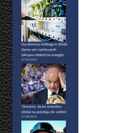
Na območju Krškega in Brežic
danes več načrtovanih
izklopov električne energije
07.08.2026
‘Dvomim, da bo Infantino
obstal na položaju do volitev’
07.08.2026