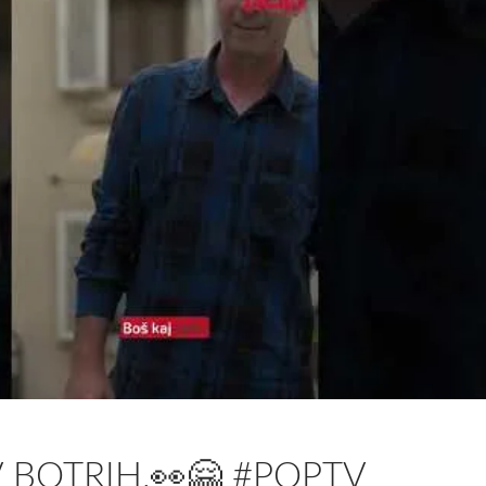
 BOTRIH.👀🤗 #POPTV