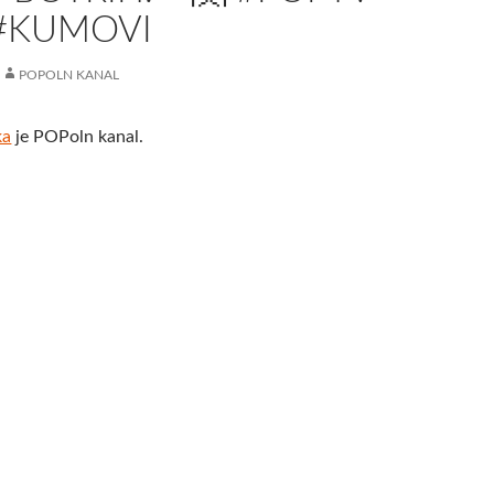
 #KUMOVI
POPOLN KANAL
ka
je POPoln kanal.