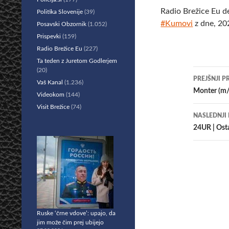
Radio Brežice Eu d
Politika Slovenije
(39)
#Kumovi
z dne, 20
Posavski Obzornik
(1.052)
Prispevki
(159)
Radio Brežice Eu
(227)
Ta teden z Juretom Godlerjem
(20)
Krmar
PREJŠNJI P
Vaš Kanal
(1.236)
po
Monter (m/
Videokom
(144)
Visit Brežice
(74)
prisp
NASLEDNJI
24UR | Osta
Ruske ‘črne vdove’: upajo, da
jim može čim prej ubijejo