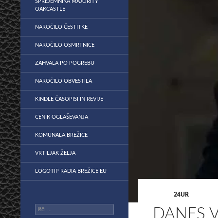
SPREJEMNIKA MAJORITY
OAKCASTLE
NAROČILO ČESTITKE
NAROČILO OSMRTNICE
ZAHVALA PO POGREBU
NAROČILO OBVESTILA
KINDLE ČASOPISI IN REVIJE
CENIK OGLAŠEVANJA
KOMUNALA BREŽICE
VRTILJAK ŽELJA
LOGOTIP RADIA BREŽICE EU
24UR
Išči:
DANES V