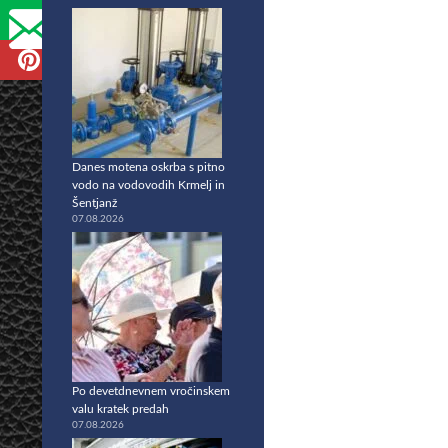
Danes motena oskrba s pitno
vodo na vodovodih Krmelj in
Šentjanž
07.08.2026
Po devetdnevnem vročinskem
valu kratek predah
07.08.2026