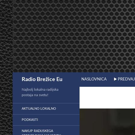
Preskoči
na
vsebino
Išči
Radio Brežice Eu
NASLOVNICA
▶️ PREDVA
Najbolj lokalna radijska
postaja na svetu!
AKTUALNO LOKALNO
PODKASTI
NAKUP RADIJSKEGA