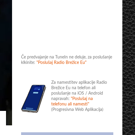
Če predvajanje na TuneIn ne deluje, za poslušanje
klkinite:
"Poslušaj Radio Brežice Eu"
Za namestitev aplikacije Radio
Brežice Eu na telefon ali
poslušanje na iOS / Android
napravah:
"Poslušaj na
telefonu ali namesti"
(Progresivna Web Aplikacija)