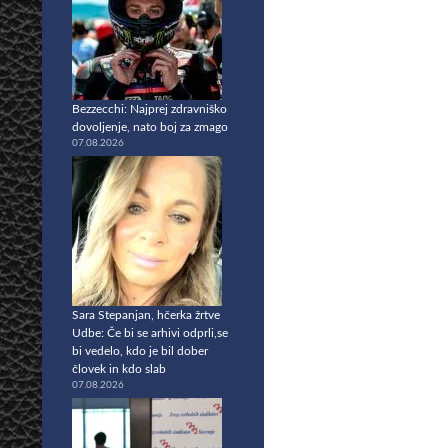
Bezzecchi: Najprej zdravniško
dovoljenje, nato boj za zmago
07.08.2026
Sara Stepanjan, hčerka žrtve
Udbe: Če bi se arhivi odprli,se
bi vedelo, kdo je bil dober
človek in kdo slab
07.08.2026