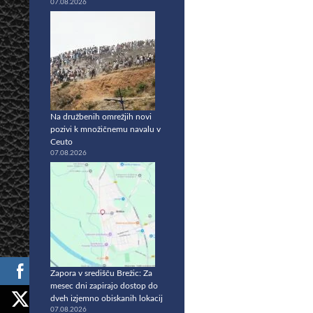
07.08.2026
Na družbenih omrežjih novi
pozivi k množičnemu navalu v
Ceuto
07.08.2026
Zapora v središču Brežic: Za
mesec dni zapirajo dostop do
dveh izjemno obiskanih lokacij
07.08.2026