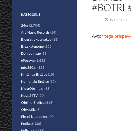
#BOTRI
KATEGORIJE
19.06.2026
24ur
(2.704)
Art Music Records
(14)
Avtor
tega prispev
Blogi strokovnjakov
(18)
Brez kategorije
(255)
Domovina.je
(88)
ePosavje
(1.632)
info360.si
(323)
Knjižnica Brežice
(19)
Komunala Brežice
(15)
MojaObcina.si
(63)
Nova24TV
(20)
Občina Brežice
(318)
Obvestila
(3)
Plesni klub Lukec
(20)
Podkasti
(36)
Policija.si
(177)