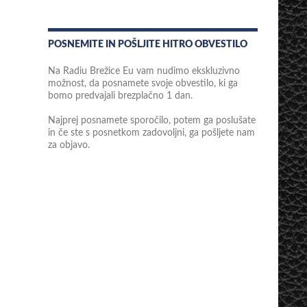
POSNEMITE IN POŠLJITE HITRO OBVESTILO
Na Radiu Brežice Eu vam nudimo ekskluzivno
možnost, da posnamete svoje obvestilo, ki ga
bomo predvajali brezplačno 1 dan.
Najprej posnamete sporočilo, potem ga poslušate
in če ste s posnetkom zadovoljni, ga pošljete nam
za objavo.