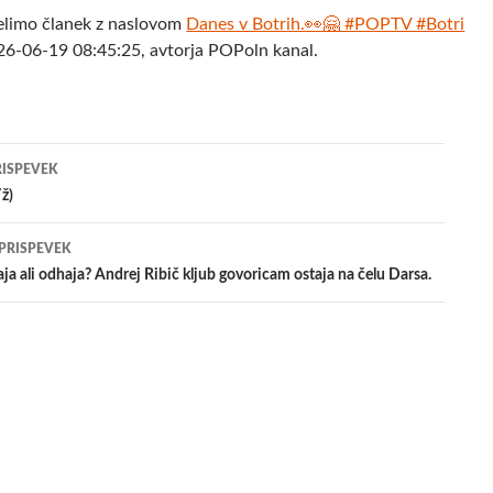
elimo članek z naslovom
Danes v Botrih.👀🤗 #POPTV #Botri
26-06-19 08:45:25, avtorja POPoln kanal.
jenje
RISPEVEK
ž)
evkih
 PRISPEVEK
ja ali odhaja? Andrej Ribič kljub govoricam ostaja na čelu Darsa.