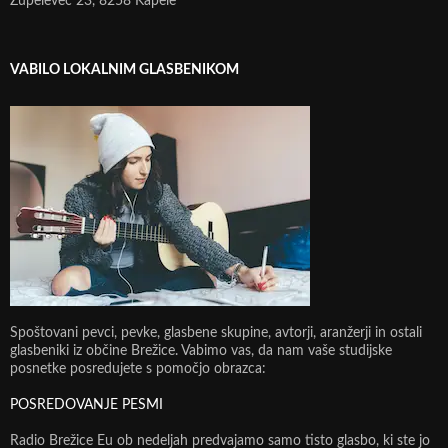
Župelevec 23, 8258 Kapele
VABILO LOKALNIM GLASBENIKOM
Spoštovani pevci, pevke, glasbene skupine, avtorji, aranžerji in ostali
glasbeniki iz občine Brežice. Vabimo vas, da nam vaše studijske
posnetke posredujete s pomočjo obrazca:
POSREDOVANJE PESMI
Radio Brežice Eu ob nedeljah predvajamo samo tisto glasbo, ki ste jo