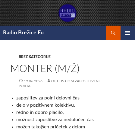
Preskoči
na
vsebino
Išči
Radio Brežice Eu
GLAVNI
MENI
BREZ KATEGORIJE
MONTER (M/Ž)
19.06.2026
OPTIUS.COM ZAPOSLITVENI
PORTAL
zaposlitev za polni delovni čas
delo v pozitivnem kolektivu,
redno in dobro plačilo,
možnost zaposlitve za nedoločen čas
možen takojšen pričetek z delom