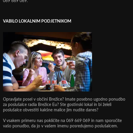
069 669 069.
VABILO LOKALNIM PODJETNIKOM
Opravljate posel v občini Brežice? Imate posebno ugodno ponudbo
za poslušalce radia Brežice Eu? Ste gostinski lokal in bi želeli
poslušalce obvestiti kakšne malice jim nudite danes?
V vsakem primeru nas pokličite na 069 669 069 in nam sporočite
vašo ponudbo, da jo v vašem imenu posredujemo poslušalcem.