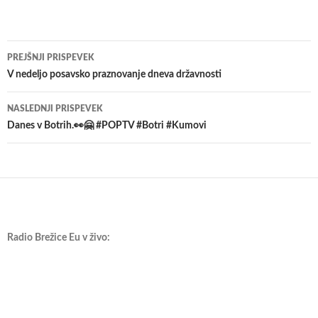
Krmarjenje
PREJŠNJI PRISPEVEK
po
V nedeljo posavsko praznovanje dneva državnosti
prispevkih
NASLEDNJI PRISPEVEK
Danes v Botrih.👀🤗 #POPTV #Botri #Kumovi
Radio Brežice Eu v živo: