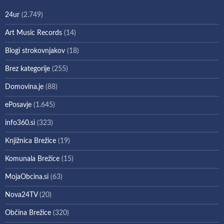
24ur
(2.749)
Art Music Records
(14)
Blogi strokovnjakov
(18)
Brez kategorije
(255)
Domovina.je
(88)
ePosavje
(1.645)
info360.si
(323)
Knjižnica Brežice
(19)
Komunala Brežice
(15)
MojaObcina.si
(63)
Nova24TV
(20)
Občina Brežice
(320)