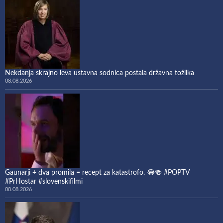
Nekdanja skrajno leva ustavna sodnica postala državna tožilka
08.08.2026
Gaunarji + dva promila = recept za katastrofo. 😂🍻 #POPTV
#PrHostar #slovenskifilmi
08.08.2026