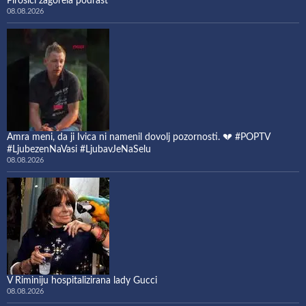
Pirošici zagorela podrast
08.08.2026
Amra meni, da ji Ivica ni namenil dovolj pozornosti. 💔 #POPTV
#LjubezenNaVasi #LjubavJeNaSelu
08.08.2026
V Riminiju hospitalizirana lady Gucci
08.08.2026