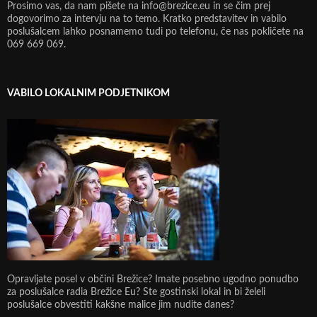
Prosimo vas, da nam pišete na info@brezice.eu in se čim prej
dogovorimo za intervju na to temo. Kratko predstavitev in vabilo
poslušalcem lahko posnamemo tudi po telefonu, če nas pokličete na
069 669 069.
VABILO LOKALNIM PODJETNIKOM
Opravljate posel v občini Brežice? Imate posebno ugodno ponudbo
za poslušalce radia Brežice Eu? Ste gostinski lokal in bi želeli
poslušalce obvestiti kakšne malice jim nudite danes?