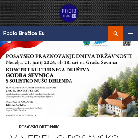
Preskoči
na
vsebino
Išči
Radio Brežice Eu
GLAVNI
MENI
POSAVSKI OBZORNIK