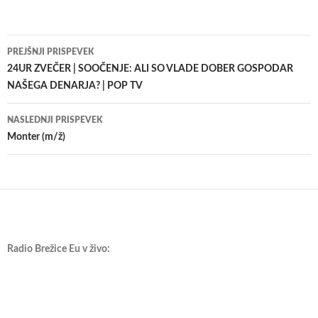
Krmarjenje
PREJŠNJI PRISPEVEK
po
24UR ZVEČER | SOOČENJE: ALI SO VLADE DOBER GOSPODAR
NAŠEGA DENARJA? | POP TV
prispevkih
NASLEDNJI PRISPEVEK
Monter (m/ž)
Radio Brežice Eu v živo: