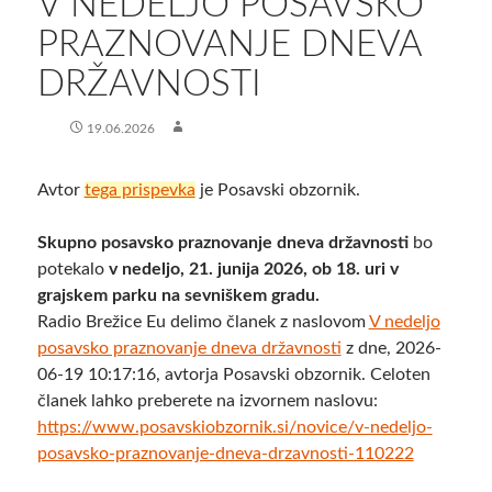
V NEDELJO POSAVSKO
PRAZNOVANJE DNEVA
DRŽAVNOSTI
19.06.2026
Avtor
tega prispevka
je Posavski obzornik.
Skupno posavsko praznovanje dneva državnosti
bo
potekalo
v nedeljo, 21. junija 2026, ob 18. uri v
grajskem parku na sevniškem gradu.
Radio Brežice Eu delimo članek z naslovom
V nedeljo
posavsko praznovanje dneva državnosti
z dne, 2026-
06-19 10:17:16, avtorja Posavski obzornik. Celoten
članek lahko preberete na izvornem naslovu:
https://www.posavskiobzornik.si/novice/v-nedeljo-
posavsko-praznovanje-dneva-drzavnosti-110222