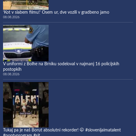
‘Kot v slabem filmu!’ Osem ur, dve vozili v gradbeno jamo
08.08.2026
V uniformi z Bolhe na Brniku sodeloval v najmanj 16 policijskih
postopkih
08.08.2026
Tukaj pa je naš Borut absolutni rekorder! 🤭 #slovenijaimatalent
#poptvprogram #sit