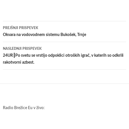
Krmarjenje
PREJŠNJI PRISPEVEK
po
Okvara na vodovodnem sistemu Bukošek, Trnje
prispevkih
NASLEDNJI PRISPEVEK
24UR┃Po svetu se vrstijo odpoklici otroških igrač, v katerih so odkrili
rakotvorni azbest.
Radio Brežice Eu v živo: