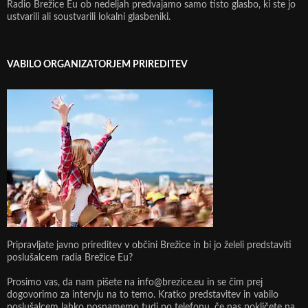
Radio Brežice Eu ob nedeljah predvajamo samo tisto glasbo, ki ste jo
ustvarili ali soustvarili lokalni glasbeniki.
VABILO ORGANIZATORJEM PRIREDITEV
Pripravljate javno prireditev v občini Brežice in bi jo želeli predstaviti
poslušalcem radia Brežice Eu?
Prosimo vas, da nam pišete na info@brezice.eu in se čim prej
dogovorimo za intervju na to temo. Kratko predstavitev in vabilo
poslušalcem lahko posnamemo tudi po telefonu, če nas pokličete na