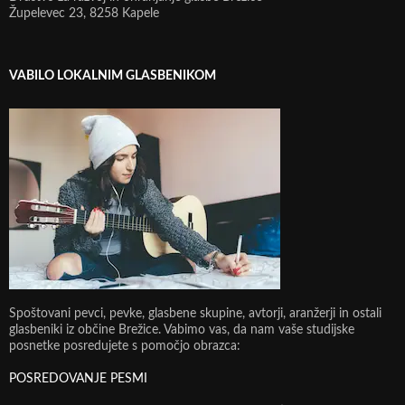
Župelevec 23, 8258 Kapele
VABILO LOKALNIM GLASBENIKOM
Spoštovani pevci, pevke, glasbene skupine, avtorji, aranžerji in ostali
glasbeniki iz občine Brežice. Vabimo vas, da nam vaše studijske
posnetke posredujete s pomočjo obrazca:
POSREDOVANJE PESMI