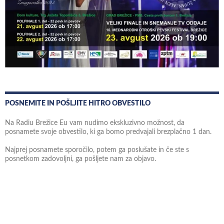
POSNEMITE IN POŠLJITE HITRO OBVESTILO
Na Radiu Brežice Eu vam nudimo ekskluzivno možnost, da
posnamete svoje obvestilo, ki ga bomo predvajali brezplačno 1 dan.
Najprej posnamete sporočilo, potem ga poslušate in če ste s
posnetkom zadovoljni, ga pošljete nam za objavo.