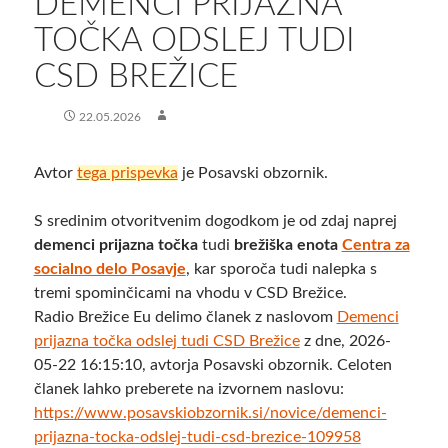
DEMENCI PRIJAZNA
TOČKA ODSLEJ TUDI
CSD BREŽICE
22.05.2026
Avtor
tega prispevka
je Posavski obzornik.
S sredinim otvoritvenim dogodkom je od zdaj naprej
demenci prijazna točka
tudi
brežiška enota
Centra za
socialno delo Posavje
, kar sporoča tudi nalepka s
tremi spominčicami na vhodu v CSD Brežice.
Radio Brežice Eu delimo članek z naslovom
Demenci
prijazna točka odslej tudi CSD Brežice
z dne, 2026-
05-22 16:15:10, avtorja Posavski obzornik. Celoten
članek lahko preberete na izvornem naslovu:
https://www.posavskiobzornik.si/novice/demenci-
prijazna-tocka-odslej-tudi-csd-brezice-109958