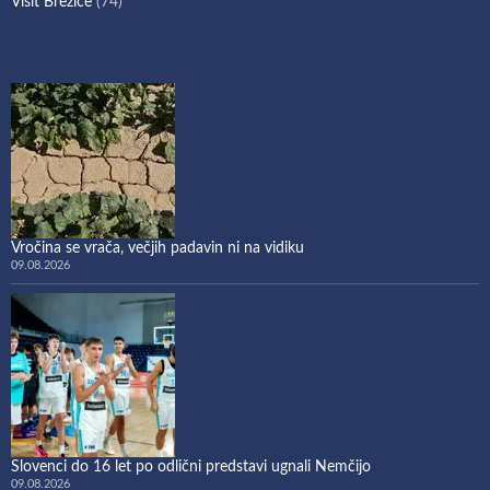
Visit Brežice
(74)
Vročina se vrača, večjih padavin ni na vidiku
09.08.2026
Slovenci do 16 let po odlični predstavi ugnali Nemčijo
09.08.2026