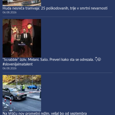
Huda nesreča tramvaja: 25 poškodovanih, trije v smrtni nevarnosti
06.08.2026
“Scrabble” izziv. Melani. Sašo. Preveri kako sta se odrezala. 👇🤭
#slovenijaimatalent
06.08.2026
Na Vršiču nov prometni režim, veljal bo od septembra