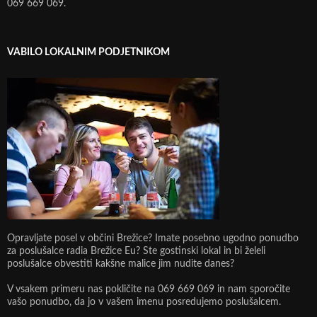
069 669 069.
VABILO LOKALNIM PODJETNIKOM
Opravljate posel v občini Brežice? Imate posebno ugodno ponudbo
za poslušalce radia Brežice Eu? Ste gostinski lokal in bi želeli
poslušalce obvestiti kakšne malice jim nudite danes?
V vsakem primeru nas pokličite na 069 669 069 in nam sporočite
vašo ponudbo, da jo v vašem imenu posredujemo poslušalcem.