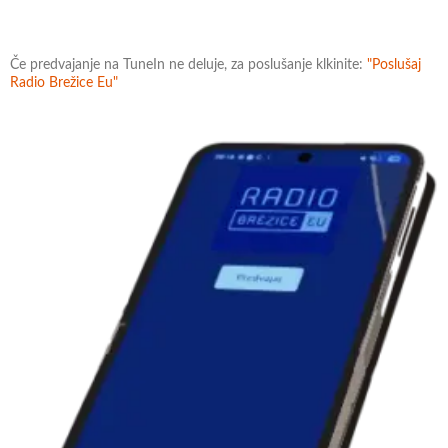
Če predvajanje na TuneIn ne deluje, za poslušanje klkinite:
"Poslušaj
Radio Brežice Eu"