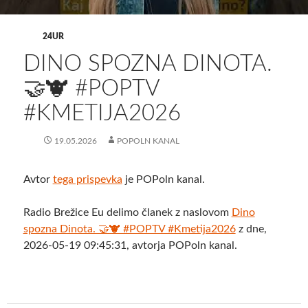
24UR
DINO SPOZNA DINOTA.
🤝🐮 #POPTV
#KMETIJA2026
19.05.2026
POPOLN KANAL
Avtor
tega prispevka
je POPoln kanal.
Radio Brežice Eu delimo članek z naslovom
Dino
spozna Dinota. 🤝🐮 #POPTV #Kmetija2026
z dne,
2026-05-19 09:45:31, avtorja POPoln kanal.