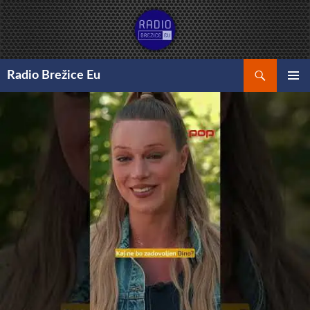
Preskoči
na
vsebino
Išči
Radio Brežice Eu
GLAVNI
MENI