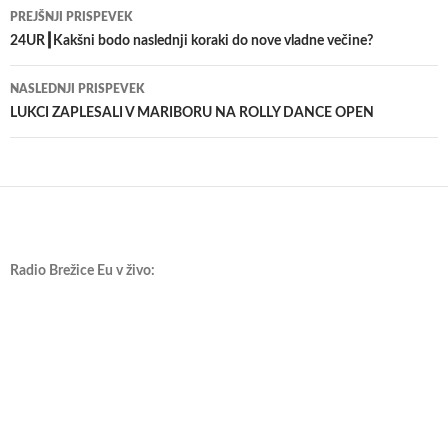
Krmarjenje
PREJŠNJI PRISPEVEK
po
24UR┃Kakšni bodo naslednji koraki do nove vladne večine?
prispevkih
NASLEDNJI PRISPEVEK
LUKCI ZAPLESALI V MARIBORU NA ROLLY DANCE OPEN
Radio Brežice Eu v živo: