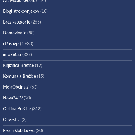
Art Music Records
(14)
Blogi strokovnjakov
(18)
Brez kategorije
(255)
Domovina.je
(88)
ePosavje
(1.630)
info360.si
(323)
Knjižnica Brežice
(19)
Komunala Brežice
(15)
MojaObcina.si
(63)
Nova24TV
(20)
Občina Brežice
(318)
Obvestila
(3)
Plesni klub Lukec
(20)