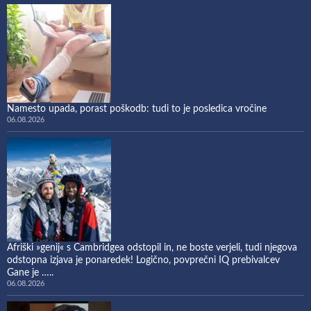
Namesto upada, porast poškodb: tudi to je posledica vročine
06.08.2026
Afriški »genij« s Cambridgea odstopil in, ne boste verjeli, tudi njegova
odstopna izjava je ponaredek! Logično, povprečni IQ prebivalcev
Gane je …..
06.08.2026