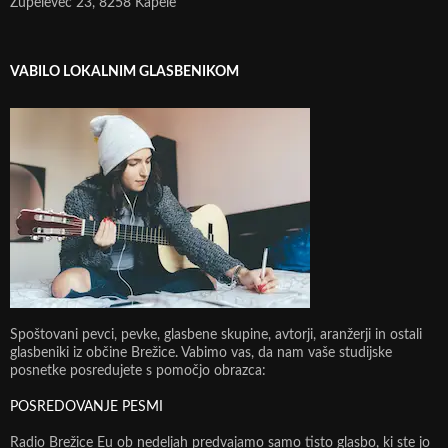
Župelevec 23, 8258 Kapele
VABILO LOKALNIM GLASBENIKOM
Spoštovani pevci, pevke, glasbene skupine, avtorji, aranžerji in ostali
glasbeniki iz občine Brežice. Vabimo vas, da nam vaše studijske
posnetke posredujete s pomočjo obrazca:
POSREDOVANJE PESMI
Radio Brežice Eu ob nedeljah predvajamo samo tisto glasbo, ki ste jo