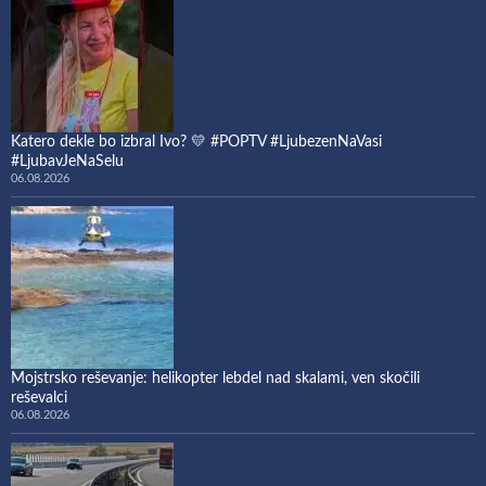
Katero dekle bo izbral Ivo? 💛 #POPTV #LjubezenNaVasi
#LjubavJeNaSelu
06.08.2026
Mojstrsko reševanje: helikopter lebdel nad skalami, ven skočili
reševalci
06.08.2026