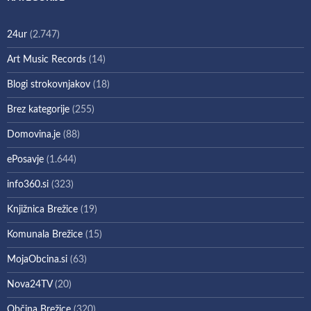
24ur
(2.747)
Art Music Records
(14)
Blogi strokovnjakov
(18)
Brez kategorije
(255)
Domovina.je
(88)
ePosavje
(1.644)
info360.si
(323)
Knjižnica Brežice
(19)
Komunala Brežice
(15)
MojaObcina.si
(63)
Nova24TV
(20)
Občina Brežice
(320)