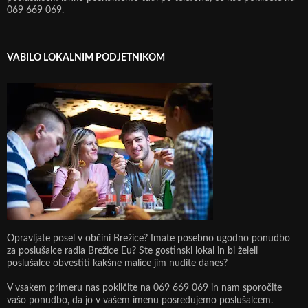
069 669 069.
VABILO LOKALNIM PODJETNIKOM
Opravljate posel v občini Brežice? Imate posebno ugodno ponudbo
za poslušalce radia Brežice Eu? Ste gostinski lokal in bi želeli
poslušalce obvestiti kakšne malice jim nudite danes?
V vsakem primeru nas pokličite na 069 669 069 in nam sporočite
vašo ponudbo, da jo v vašem imenu posredujemo poslušalcem.