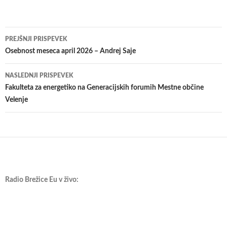
Krmarjenje
PREJŠNJI PRISPEVEK
po
Osebnost meseca april 2026 – Andrej Saje
prispevkih
NASLEDNJI PRISPEVEK
Fakulteta za energetiko na Generacijskih forumih Mestne občine
Velenje
Radio Brežice Eu v živo: