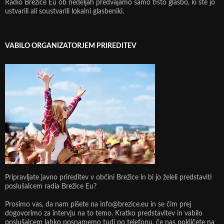
Radio Brežice Eu ob nedeljah predvajamo samo tisto glasbo, ki ste jo
ustvarili ali soustvarili lokalni glasbeniki.
VABILO ORGANIZATORJEM PRIREDITEV
Pripravljate javno prireditev v občini Brežice in bi jo želeli predstaviti
poslušalcem radia Brežice Eu?
Prosimo vas, da nam pišete na info@brezice.eu in se čim prej
dogovorimo za intervju na to temo. Kratko predstavitev in vabilo
poslušalcem lahko posnamemo tudi po telefonu, če nas pokličete na