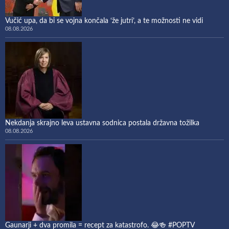
Vučić upa, da bi se vojna končala ‘že jutri’, a te možnosti ne vidi
08.08.2026
Nekdanja skrajno leva ustavna sodnica postala državna tožilka
08.08.2026
Gaunarji + dva promila = recept za katastrofo. 😂🍻 #POPTV