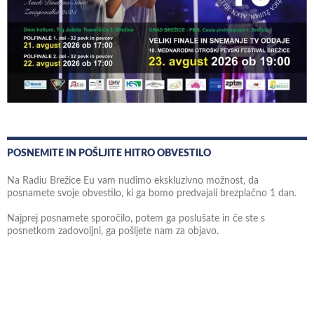
POSNEMITE IN POŠLJITE HITRO OBVESTILO
Na Radiu Brežice Eu vam nudimo ekskluzivno možnost, da
posnamete svoje obvestilo, ki ga bomo predvajali brezplačno 1 dan.
Najprej posnamete sporočilo, potem ga poslušate in če ste s
posnetkom zadovoljni, ga pošljete nam za objavo.