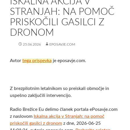
ISKALNA AKCIJA V
STRANJAH: NA POMOČ
PRISKOČILI GASILCI Z
DRONOM
25.06.2026
EPOSAVJE.COM
Avtor
tega prispevka
je eposavje.com.
Z brezpilotnim letalnikom so preiskali območje in
uspešno zaključili intervencijo.
Radio Brežice Eu delimo članek portala ePosavje.com
z naslovom
Iskalna akcija v Stranjah: na pomoč
priskočili gasilci z dronom
z dne, 2026-06-25