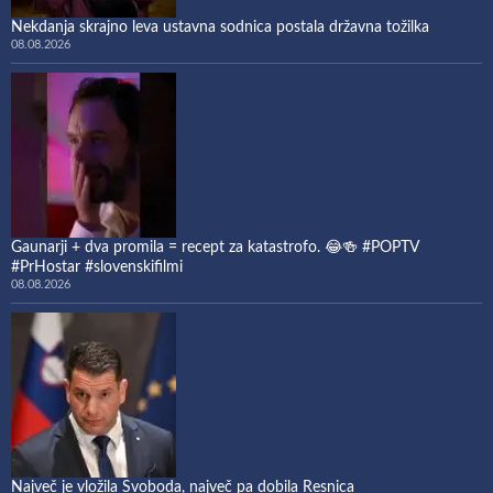
Nekdanja skrajno leva ustavna sodnica postala državna tožilka
08.08.2026
Gaunarji + dva promila = recept za katastrofo. 😂🍻 #POPTV
#PrHostar #slovenskifilmi
08.08.2026
Največ je vložila Svoboda, največ pa dobila Resnica