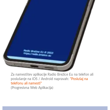
Za namestitev aplikacije Radio Brežice Eu na telefon ali
poslušanje na iOS / Android napravah:
"Poslušaj na
telefonu ali namesti"
(Progresivna Web Aplikacija)