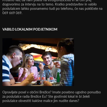
Prosimo vas, da nam pišete na info@brezice.eu in se čim prej
dogovorimo za intervju na to temo. Kratko predstavitev in vabilo
poslušalcem lahko posnamemo tudi po telefonu, če nas pokličete na
069 669 069.
VABILO LOKALNIM PODJETNIKOM
Opravljate posel v občini Brežice? Imate posebno ugodno ponudbo
za poslušalce radia Brežice Eu? Ste gostinski lokal in bi želeli
poslušalce obvestiti kakšne malice jim nudite danes?