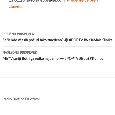
11:01:26, avtorja eposavje.com.
Preberite celoten
članek...
Krmarjenje
PREJŠNJI PRISPEVEK
po
Se še kdo včasih počuti tako zmedeno? 😂 #POPTV #NašaMalaKlinika
prispevkih
NASLEDNJI PRISPEVEK
Mir? V seriji Botri ga redko najdemo. 👀 #POPTV #Botri #Kumovi
Radio Brežice Eu v živo: