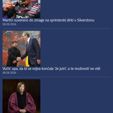
Martin suvereno do zmage na sprinterski dirki v Silverstonu
08.08.2026
Vučić upa, da bi se vojna končala ‘že jutri’, a te možnosti ne vidi
08.08.2026