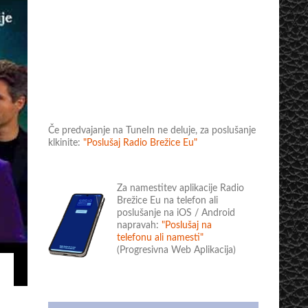
Če predvajanje na TuneIn ne deluje, za poslušanje
klkinite:
"Poslušaj Radio Brežice Eu"
Za namestitev aplikacije Radio
Brežice Eu na telefon ali
poslušanje na iOS / Android
napravah:
"Poslušaj na
telefonu ali namesti"
(Progresivna Web Aplikacija)