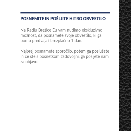
POSNEMITE IN POŠLJITE HITRO OBVESTILO
Na Radiu Brežice Eu vam nudimo ekskluzivno
možnost, da posnamete svoje obvestilo, ki ga
bomo predvajali brezplačno 1 dan.
Najprej posnamete sporočilo, potem ga poslušate
in če ste s posnetkom zadovoljni, ga pošljete nam
za objavo.