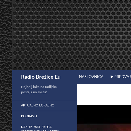
Preskoči
na
vsebino
Išči
Radio Brežice Eu
NASLOVNICA
▶️ PREDVA
Najbolj lokalna radijska
postaja na svetu!
AKTUALNO LOKALNO
PODKASTI
NAKUP RADIJSKEGA