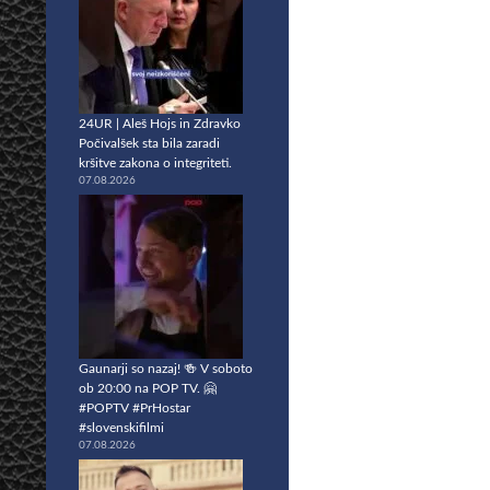
24UR | Aleš Hojs in Zdravko
Počivalšek sta bila zaradi
kršitve zakona o integriteti.
07.08.2026
Gaunarji so nazaj! 🍻 V soboto
ob 20:00 na POP TV. 🤗
#POPTV #PrHostar
#slovenskifilmi
07.08.2026