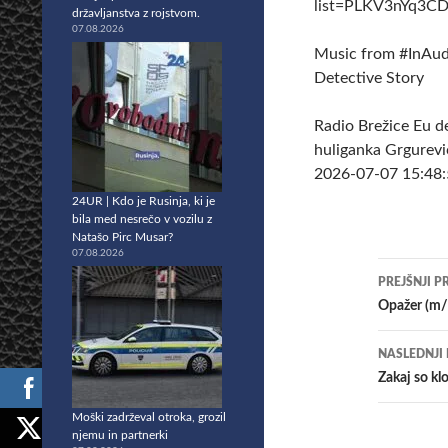
list=PLKV3nYq3C
državljanstva z rojstvom.
07.08.2026
Music from #InAudi
Detective Story
Radio Brežice Eu 
huliganka Grgurevič
2026-07-07 15:48:56
24UR | Kdo je Rusinja, ki je
bila med nesrečo v vozilu z
Natašo Pirc Musar?
07.08.2026
Krmar
PREJŠNJI P
po
Opažer (m/
prisp
NASLEDNJI
​Zakaj so k
Moški zadrževal otroka, grozil
njemu in partnerki