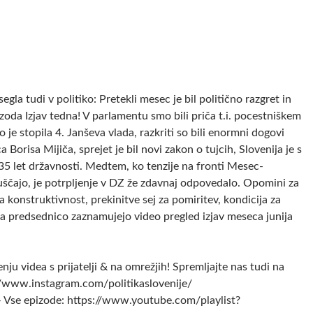
segla tudi v politiko: Pretekli mesec je bil politično razgret in
oda Izjav tedna! V parlamentu smo bili priča t.i. pocestniškem
 je stopila 4. Janševa vlada, razkriti so bili enormni dogovi
Borisa Mijiča, sprejet je bil novi zakon o tujcih, Slovenija je s
35 let državnosti. Medtem, ko tenzije na fronti Mesec-
ščajo, je potrpljenje v DZ že zdavnaj odpovedalo. Opomini za
a konstruktivnost, prekinitve sej za pomiritev, kondicija za
za predsednico zaznamujejo video pregled izjav meseca junija
nju videa s prijatelji & na omrežjih! Spremljajte nas tudi na
//www.instagram.com/politikaslovenije/
Vse epizode: https://www.youtube.com/playlist?