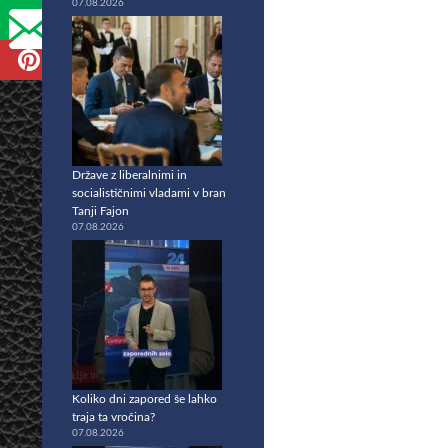
07.08.2026
Države z liberalnimi in
socialističnimi vladami v bran
Tanji Fajon
07.08.2026
Koliko dni zapored še lahko
traja ta vročina?
07.08.2026