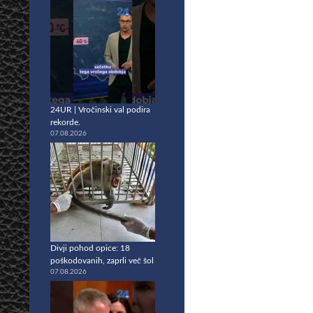
24UR | Vročinski val podira
rekorde.
07.08.2026
Divji pohod opice: 18
poškodovanih, zaprli več šol
07.08.2026