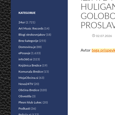
HULIGAN
KATEGORIJE
GOLOBOV
24ur
(2.721)
PROSLA
Art Music Records
(14)
Blogi strokovnjakov
(18)
02.07.2026
Brez kategorije
(255)
Domovina.je
(88)
Avtor
tega prispev
ePosavje
(1.633)
info360.si
(323)
Knjižnica Brežice
(19)
Komunala Brežice
(15)
MojaObcina.si
(63)
Nova24TV
(20)
Občina Brežice
(320)
Obvestila
(3)
Plesni klub Lukec
(20)
Podkasti
(36)
Policija.si
(177)