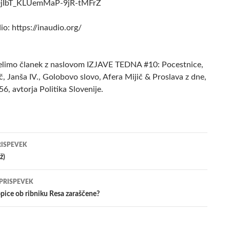
DjIbT_KLUemMaP-9jR-tMFrZ
o: https://inaudio.org/
delimo članek z naslovom IZJAVE TEDNA #10: Pocestnice,
, Janša IV., Golobovo slovo, Afera Mijič & Proslava z dne,
, avtorja Politika Slovenije.
jenje
RISPEVEK
ž)
evkih
 PRISPEVEK
lopice ob ribniku Resa zaraščene?