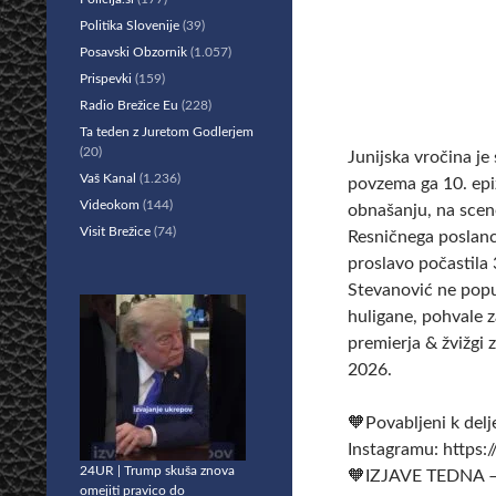
Politika Slovenije
(39)
Posavski Obzornik
(1.057)
Prispevki
(159)
Radio Brežice Eu
(228)
Ta teden z Juretom Godlerjem
(20)
Junijska vročina je 
Vaš Kanal
(1.236)
povzema ga 10. epiz
Videokom
(144)
obnašanju, na sceno
Visit Brežice
(74)
Resničnega poslanca 
proslavo počastila 
Stevanović ne popu
huligane, pohvale z
premierja & žvižgi 
2026.
🧡Povabljeni k delje
Instagramu: https:
24UR | Trump skuša znova
🧡IZJAVE TEDNA – 
omejiti pravico do