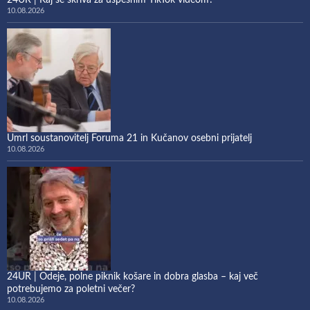
24UR | Kaj se skriva za uspešnim TikTok videom?
10.08.2026
Umrl soustanovitelj Foruma 21 in Kučanov osebni prijatelj
10.08.2026
24UR | Odeje, polne piknik košare in dobra glasba – kaj več
potrebujemo za poletni večer?
10.08.2026