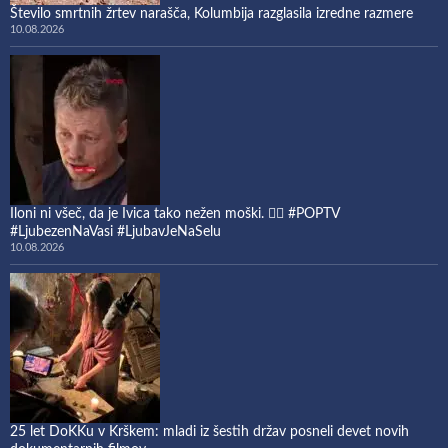
Število smrtnih žrtev narašča, Kolumbija razglasila izredne razmere
10.08.2026
Iloni ni všeč, da je Ivica tako nežen moški. 🤷‍♀️ #POPTV
#LjubezenNaVasi #LjubavJeNaSelu
10.08.2026
25 let DoKKu v Krškem: mladi iz šestih držav posneli devet novih