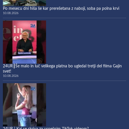
Po mesecu dni hiša še kar prerešetana z naboji, soba pa polna krvi
10.08.2026
24UR┃Še malo in luč velikega platna bo ugledal tretji del filma Gajin
svet!
10.08.2026