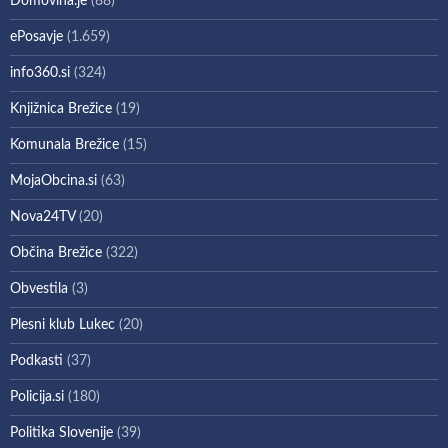
Domovina.je
(88)
ePosavje
(1.659)
info360.si
(324)
Knjižnica Brežice
(19)
Komunala Brežice
(15)
MojaObcina.si
(63)
Nova24TV
(20)
Občina Brežice
(322)
Obvestila
(3)
Plesni klub Lukec
(20)
Podkasti
(37)
Policija.si
(180)
Politika Slovenije
(39)