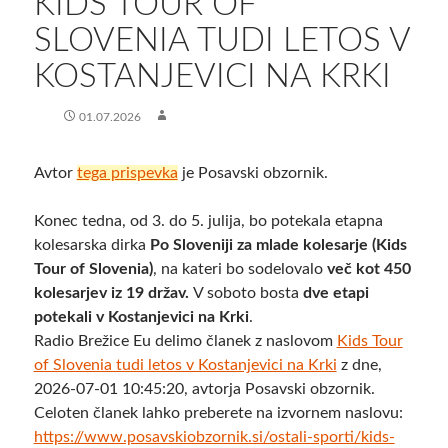
KIDS TOUR OF
SLOVENIA TUDI LETOS V
KOSTANJEVICI NA KRKI
01.07.2026
Avtor
tega prispevka
je Posavski obzornik.
Konec tedna, od 3. do 5. julija, bo potekala etapna
kolesarska dirka
Po Sloveniji za mlade kolesarje (Kids
Tour of Slovenia)
, na kateri bo sodelovalo
več kot 450
kolesarjev iz 19 držav.
V soboto bosta
dve etapi
potekali v Kostanjevici na Krki
.
Radio Brežice Eu delimo članek z naslovom
Kids Tour
of Slovenia tudi letos v Kostanjevici na Krki
z dne,
2026-07-01 10:45:20, avtorja Posavski obzornik.
Celoten članek lahko preberete na izvornem naslovu:
https://www.posavskiobzornik.si/ostali-sporti/kids-