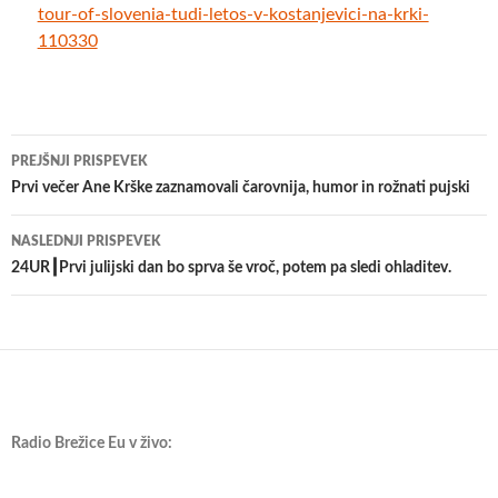
tour-of-slovenia-tudi-letos-v-kostanjevici-na-krki-
110330
Krmarjenje
PREJŠNJI PRISPEVEK
po
Prvi večer Ane Krške zaznamovali čarovnija, humor in rožnati pujski
prispevkih
NASLEDNJI PRISPEVEK
24UR┃Prvi julijski dan bo sprva še vroč, potem pa sledi ohladitev.
Radio Brežice Eu v živo: