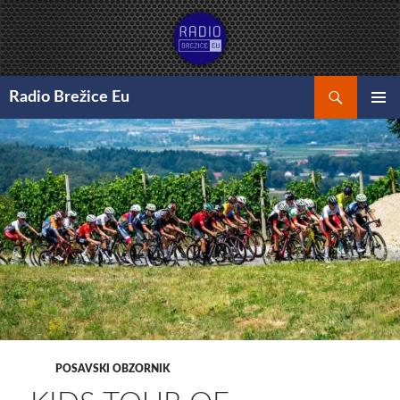
Preskoči
na
vsebino
Išči
Radio Brežice Eu
GLAVNI
MENI
POSAVSKI OBZORNIK