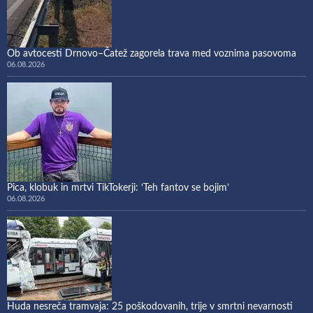
Ob avtocesti Drnovo–Čatež zagorela trava med voznima pasovoma
06.08.2026
Pica, klobuk in mrtvi TikTokerji: ‘Teh fantov se bojim’
06.08.2026
Huda nesreča tramvaja: 25 poškodovanih, trije v smrtni nevarnosti