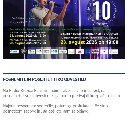
POSNEMITE IN POŠLJITE HITRO OBVESTILO
Na Radiu Brežice Eu vam nudimo ekskluzivno možnost, da
posnamete svoje obvestilo, ki ga bomo predvajali brezplačno 1 dan.
Najprej posnamete sporočilo, potem ga poslušate in če ste s
posnetkom zadovoljni, ga pošljete nam za objavo.