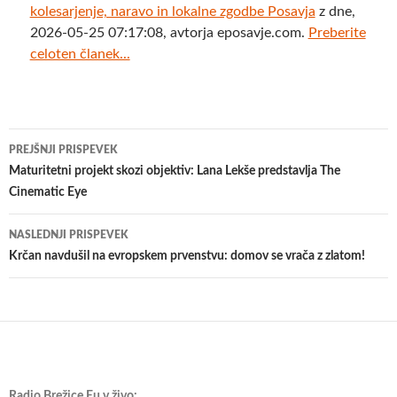
kolesarjenje, naravo in lokalne zgodbe Posavja
z dne,
2026-05-25 07:17:08, avtorja eposavje.com.
Preberite
celoten članek...
Krmarjenje
PREJŠNJI PRISPEVEK
po
Maturitetni projekt skozi objektiv: Lana Lekše predstavlja The
Cinematic Eye
prispevkih
NASLEDNJI PRISPEVEK
Krčan navdušil na evropskem prvenstvu: domov se vrača z zlatom!
Radio Brežice Eu v živo: