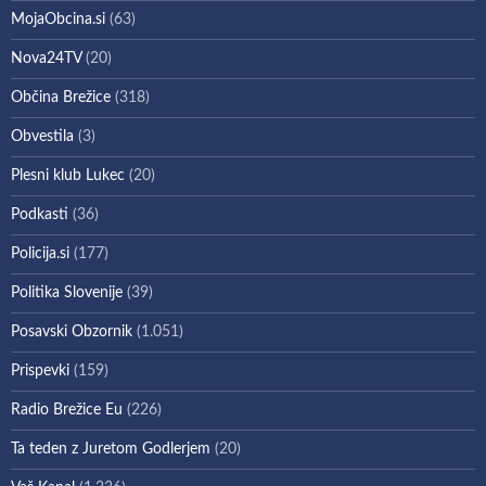
MojaObcina.si
(63)
Nova24TV
(20)
Občina Brežice
(318)
Obvestila
(3)
Plesni klub Lukec
(20)
Podkasti
(36)
Policija.si
(177)
Politika Slovenije
(39)
Posavski Obzornik
(1.051)
Prispevki
(159)
Radio Brežice Eu
(226)
Ta teden z Juretom Godlerjem
(20)