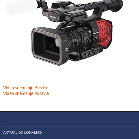
Video snemanje Brežice
Video snemanje Posavje
AKTUALNO LOKALNO