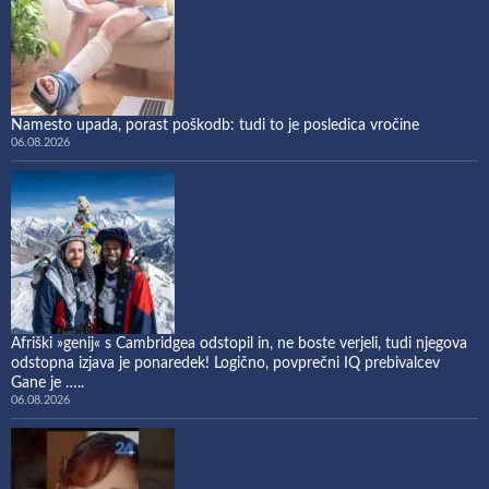
Namesto upada, porast poškodb: tudi to je posledica vročine
06.08.2026
Afriški »genij« s Cambridgea odstopil in, ne boste verjeli, tudi njegova
odstopna izjava je ponaredek! Logično, povprečni IQ prebivalcev
Gane je …..
06.08.2026