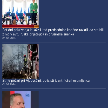
Pet dni prikrivanja in laži: Urad predsednice končno razkril, da sta bili
z njo v avtu ruska prijateljica in družinska znanka
06.08.2026
Štirje požari pri Ajdovščini: policisti identificirali osumljenca
06.08.2026