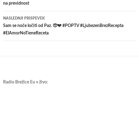
na previdnost
prispevkih
NASLEDNJI PRISPEVEK
Sam se noče ločiti od Paz. 🥺💔 #POPTV #LjubezenBrezRecepta
#ElAmorNoTieneReceta
Radio Brežice Eu v živo: