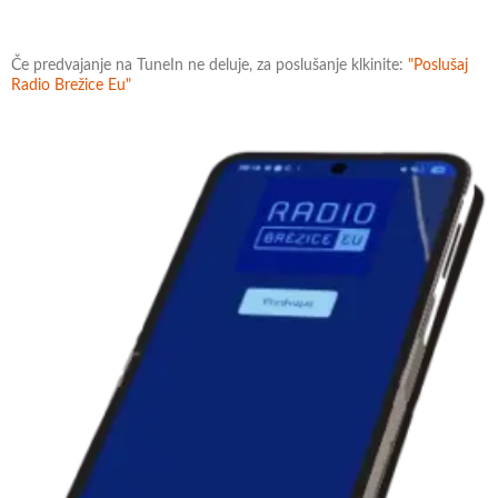
Če predvajanje na TuneIn ne deluje, za poslušanje klkinite:
"Poslušaj
Radio Brežice Eu"