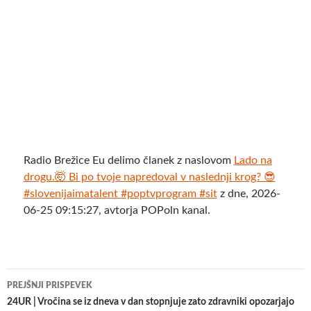
Radio Brežice Eu delimo članek z naslovom
Lado na
drogu.🤯 Bi po tvoje napredoval v naslednji krog? 😎
#slovenijaimatalent #poptvprogram #sit
z dne, 2026-
06-25 09:15:27, avtorja POPoln kanal.
Krmarjenje
PREJŠNJI PRISPEVEK
po
24UR | Vročina se iz dneva v dan stopnjuje zato zdravniki opozarjajo