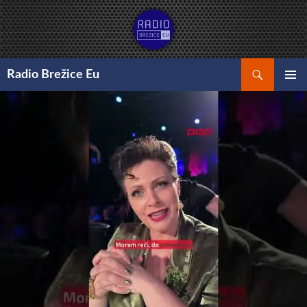
Preskoči
na
vsebino
Išči
Radio Brežice Eu
GLAVNI
MENI