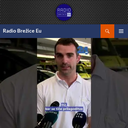
Preskoči
na
vsebino
Išči
Radio Brežice Eu
GLAVNI
MENI