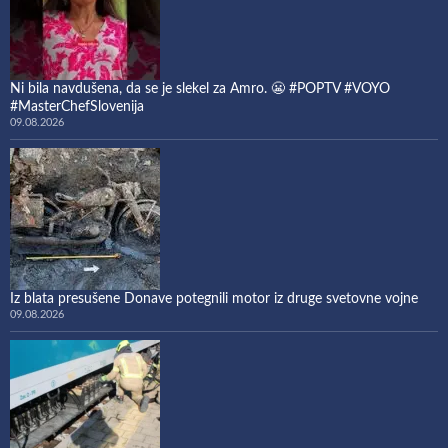
Ni bila navdušena, da se je slekel za Amro. 😬 #POPTV #VOYO
#MasterChefSlovenija
09.08.2026
Iz blata presušene Donave potegnili motor iz druge svetovne vojne
09.08.2026