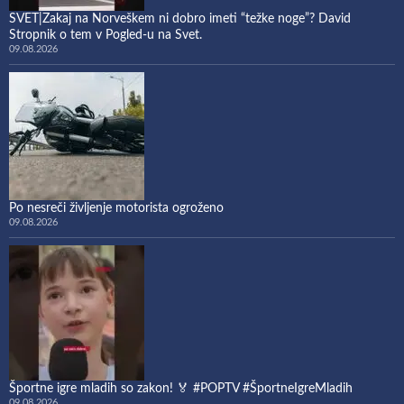
SVET|Zakaj na Norveškem ni dobro imeti “težke noge”? David
Stropnik o tem v Pogled-u na Svet.
09.08.2026
Po nesreči življenje motorista ogroženo
09.08.2026
Športne igre mladih so zakon! 🏅 #POPTV #ŠportneIgreMladih
09.08.2026