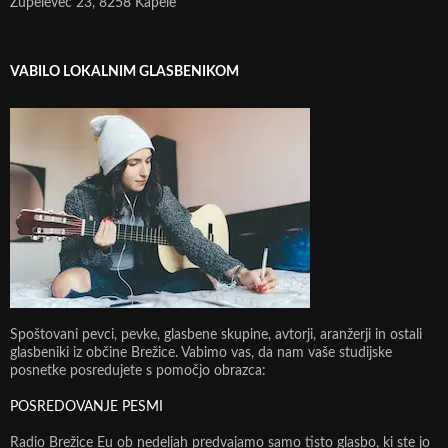
Župelevec 23, 8258 Kapele
VABILO LOKALNIM GLASBENIKOM
Spoštovani pevci, pevke, glasbene skupine, avtorji, aranžerji in ostali
glasbeniki iz občine Brežice. Vabimo vas, da nam vaše studijske
posnetke posredujete s pomočjo obrazca:
POSREDOVANJE PESMI
Radio Brežice Eu ob nedeljah predvajamo samo tisto glasbo, ki ste jo