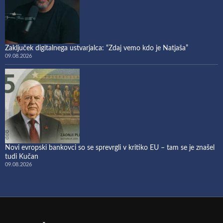
Zaključek digitalnega ustvarjalca: “Zdaj vemo kdo je Natjaša”
09.08.2026
Novi evropski bankovci so se sprevrgli v kritiko EU – tam se je znašel
tudi Kučan
09.08.2026