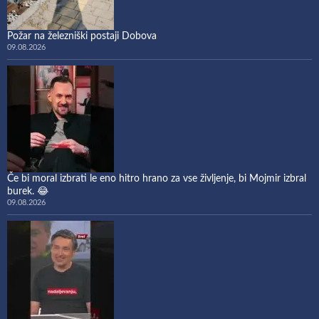
Požar na železniški postaji Dobova
09.08.2026
Če bi moral izbrati le eno hitro hrano za vse življenje, bi Mojmir izbral
burek. 😂
09.08.2026