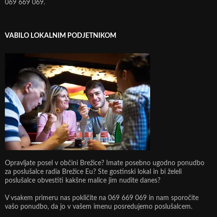
069 669 069.
VABILO LOKALNIM PODJETNIKOM
Opravljate posel v občini Brežice? Imate posebno ugodno ponudbo
za poslušalce radia Brežice Eu? Ste gostinski lokal in bi želeli
poslušalce obvestiti kakšne malice jim nudite danes?
V vsakem primeru nas pokličite na 069 669 069 in nam sporočite
vašo ponudbo, da jo v vašem imenu posredujemo poslušalcem.