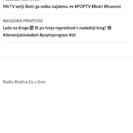
po
Mir? V seriji Botri ga redko najdemo. 👀 #POPTV #Botri #Kumovi
prispevkih
NASLEDNJI PRISPEVEK
Lado na drogu.🤯 Bi po tvoje napredoval v naslednji krog? 😎
#slovenijaimatalent #poptvprogram #sit
Radio Brežice Eu v živo: