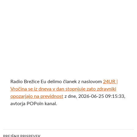
Radio Brežice Eu delimo članek z naslovom
24UR |
Vročina se iz dneva v dan stopnjuje zato zdravniki
opozarjajo na previdnost
z dne, 2026-06-25 09:15:33,
avtorja POPoln kanal.
Krmarjenje
PREJŠNJI PRISPEVEK