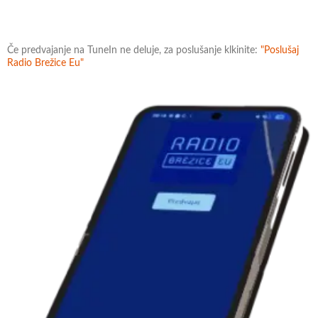
Če predvajanje na TuneIn ne deluje, za poslušanje klkinite:
"Poslušaj
Radio Brežice Eu"