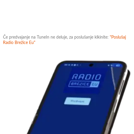
Če predvajanje na TuneIn ne deluje, za poslušanje klkinite:
"Poslušaj
Radio Brežice Eu"