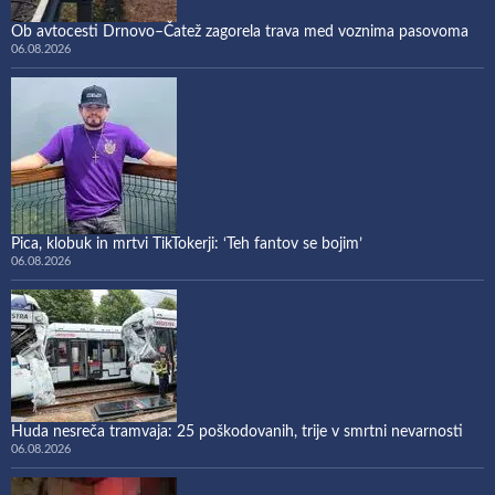
Ob avtocesti Drnovo–Čatež zagorela trava med voznima pasovoma
06.08.2026
Pica, klobuk in mrtvi TikTokerji: ‘Teh fantov se bojim’
06.08.2026
Huda nesreča tramvaja: 25 poškodovanih, trije v smrtni nevarnosti
06.08.2026