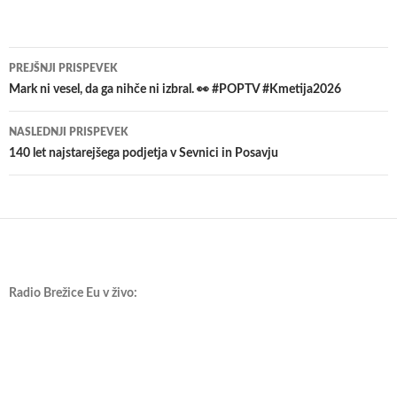
Krmarjenje
PREJŠNJI PRISPEVEK
po
Mark ni vesel, da ga nihče ni izbral. 👀 #POPTV #Kmetija2026
prispevkih
NASLEDNJI PRISPEVEK
140 let najstarejšega podjetja v Sevnici in Posavju
Radio Brežice Eu v živo: