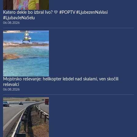
Katero dekle bo izbral Ivo? 💛 #POPTV #LjubezenNaVasi
#LjubavJeNaSelu
06.08.2026
Mojstrsko reševanje: helikopter lebdel nad skalami, ven skočili
reševalci
06.08.2026