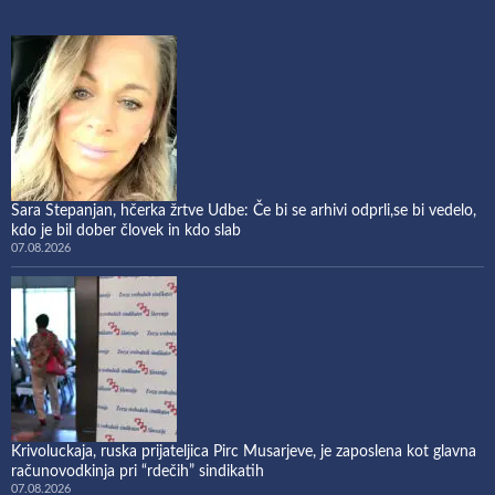
Sara Stepanjan, hčerka žrtve Udbe: Če bi se arhivi odprli,se bi vedelo,
kdo je bil dober človek in kdo slab
07.08.2026
Krivoluckaja, ruska prijateljica Pirc Musarjeve, je zaposlena kot glavna
računovodkinja pri “rdečih” sindikatih
07.08.2026