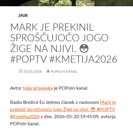
24UR
MARK JE PREKINIL
SPROŠČUJOČO JOGO
ŽIGE NA NJIVI. 😳
#POPTV #KMETIJA2026
20.05.2026
POPOLN KANAL
Avtor
tega prispevka
je POPoln kanal.
Radio Brežice Eu delimo članek z naslovom
Mark je
prekinil sproščujočo jogo Žige na njivi. 😳 #POPTV
#Kmetija2026
z dne, 2026-05-20 19:45:09, avtorja
POPoln kanal.