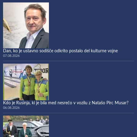
Dan, ko je ustavno sodišče odkrito postalo del kulturne vojne
07.08.2026
Kdo je Rusinja, ki je bila med nesrečo v vozilu z Natašo Pirc Musar?
06.08.2026