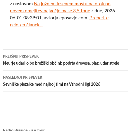
z naslovom
Na južnem lesenem mostu na otok po
novem omejitev največje mase 3,5 tone
z dne, 2026-
06-01 08:39:01, avtorja eposavje.com.
Preberite
celoten članek...
Krmarjenje
PREJŠNJI PRISPEVEK
po
Neurje udarilo bo brežiški občini: podrta drevesa, plaz, udar strele
prispevkih
NASLEDNJI PRISPEVEK
Sevniške plezalke med najboljšimi na Vzhodni ligi 2026
Radio Brežice Eu v živo: