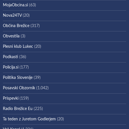
MojaObcina.si
(63)
Nova24TV
(20)
Občina Brežice
(317)
Obvestila
(3)
Plesni klub Lukec
(20)
Podkasti
(36)
Policija.si
(177)
Politika Slovenije
(39)
Posavski Obzornik
(1.042)
Prispevki
(159)
Radio Brežice Eu
(225)
Ta teden z Juretom Godlerjem
(20)