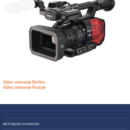
Video snemanje Brežice
Video snemanje Posavje
AKTUALNO LOKALNO