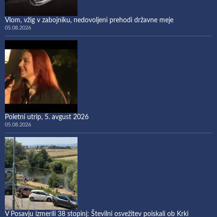
Vlom, vžig v zabojniku, nedovoljeni prehodi državne meje
05.08.2026
Poletni utrip, 5. avgust 2026
05.08.2026
V Posavju izmerili 38 stopinj: Številni osvežitev poiskali ob Krki