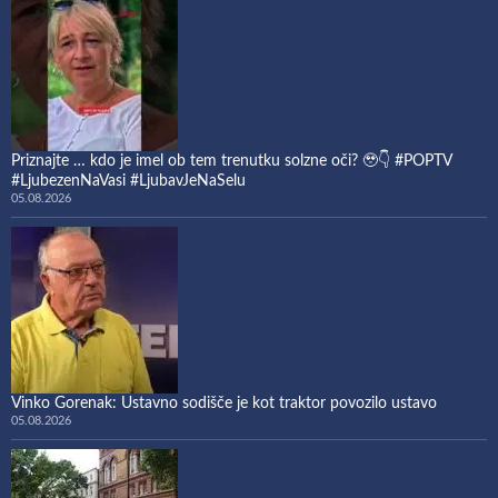
Priznajte … kdo je imel ob tem trenutku solzne oči? 🥹👇 #POPTV
#LjubezenNaVasi #LjubavJeNaSelu
05.08.2026
Vinko Gorenak: Ustavno sodišče je kot traktor povozilo ustavo
05.08.2026