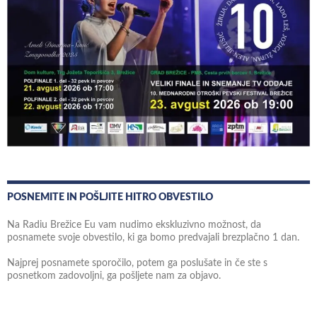
POSNEMITE IN POŠLJITE HITRO OBVESTILO
Na Radiu Brežice Eu vam nudimo ekskluzivno možnost, da
posnamete svoje obvestilo, ki ga bomo predvajali brezplačno 1 dan.
Najprej posnamete sporočilo, potem ga poslušate in če ste s
posnetkom zadovoljni, ga pošljete nam za objavo.