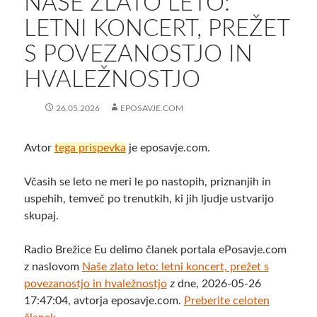
NAŠE ZLATO LETO:
LETNI KONCERT, PREŽET
S POVEZANOSTJO IN
HVALEŽNOSTJO
26.05.2026
EPOSAVJE.COM
Avtor
tega prispevka
je eposavje.com.
Včasih se leto ne meri le po nastopih, priznanjih in
uspehih, temveč po trenutkih, ki jih ljudje ustvarijo
skupaj.
Radio Brežice Eu delimo članek portala ePosavje.com
z naslovom
Naše zlato leto: letni koncert, prežet s
povezanostjo in hvaležnostjo
z dne, 2026-05-26
17:47:04, avtorja eposavje.com.
Preberite celoten