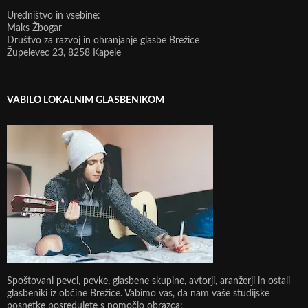
Uredništvo in vsebine:
Maks Žbogar
Društvo za razvoj in ohranjanje glasbe Brežice
Župelevec 23, 8258 Kapele
VABILO LOKALNIM GLASBENIKOM
Spoštovani pevci, pevke, glasbene skupine, avtorji, aranžerji in ostali
glasbeniki iz občine Brežice. Vabimo vas, da nam vaše studijske
posnetke posredujete s pomočjo obrazca: