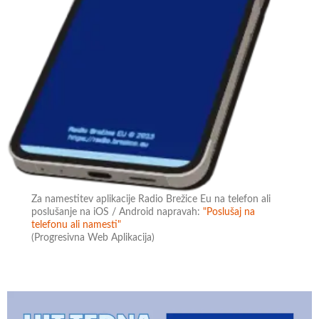
Za namestitev aplikacije Radio Brežice Eu na telefon ali
poslušanje na iOS / Android napravah:
"Poslušaj na
telefonu ali namesti"
(Progresivna Web Aplikacija)