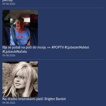
patrulji.
09.08.2026
Ilija se pošali na poti do morja. 👀 #POPTV #LjubezenNaVasi
#LjubavJeNaSelu
09.08.2026
Na dražbo brezrokavni plašč Brigitte Bardot
09.08.2026