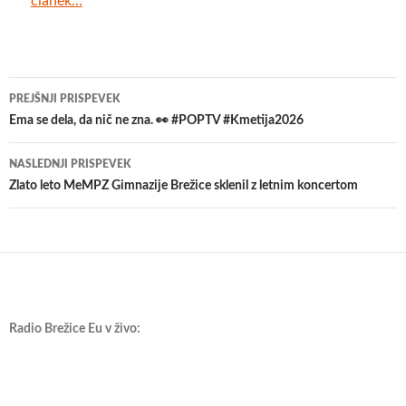
članek...
Krmarjenje
PREJŠNJI PRISPEVEK
po
Ema se dela, da nič ne zna. 👀 #POPTV #Kmetija2026
prispevkih
NASLEDNJI PRISPEVEK
Zlato leto MeMPZ Gimnazije Brežice sklenil z letnim koncertom
Radio Brežice Eu v živo: