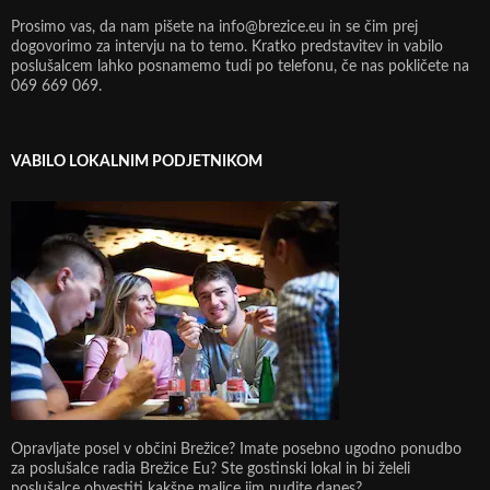
Prosimo vas, da nam pišete na info@brezice.eu in se čim prej
dogovorimo za intervju na to temo. Kratko predstavitev in vabilo
poslušalcem lahko posnamemo tudi po telefonu, če nas pokličete na
069 669 069.
VABILO LOKALNIM PODJETNIKOM
Opravljate posel v občini Brežice? Imate posebno ugodno ponudbo
za poslušalce radia Brežice Eu? Ste gostinski lokal in bi želeli
poslušalce obvestiti kakšne malice jim nudite danes?