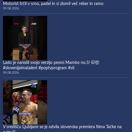
Motorist trčil v srno, padel in si zlomil več reber in ramo
09.08.2026
Lado je naredil svojo verzijo pesmi Mambo no.5! 🤭🤯
#slovenijaimatalent #poptvprogram #sit
09.08.2026
V središču Ljubljane se je odvila slovenska premiera filma Tačke na