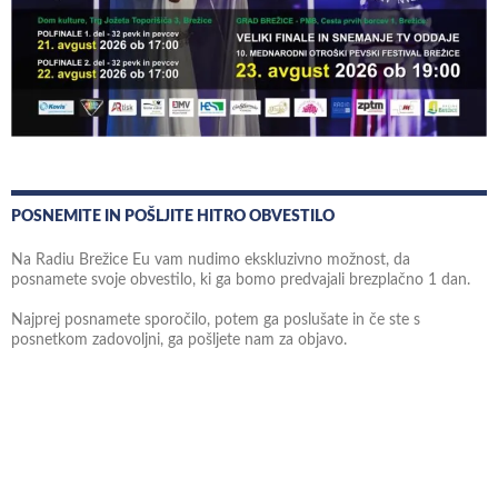
POSNEMITE IN POŠLJITE HITRO OBVESTILO
Na Radiu Brežice Eu vam nudimo ekskluzivno možnost, da
posnamete svoje obvestilo, ki ga bomo predvajali brezplačno 1 dan.
Najprej posnamete sporočilo, potem ga poslušate in če ste s
posnetkom zadovoljni, ga pošljete nam za objavo.