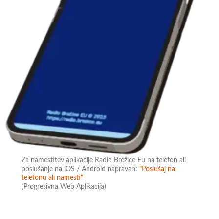
Za namestitev aplikacije Radio Brežice Eu na telefon ali
poslušanje na iOS / Android napravah:
"Poslušaj na
telefonu ali namesti"
(Progresivna Web Aplikacija)