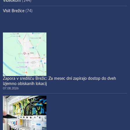
Videokom
(144)
Visit Brežice
(74)
Zapora v središču Brežic: Za mesec dni zapirajo dostop do dveh
izjemno obiskanih lokacij
07.08.2026