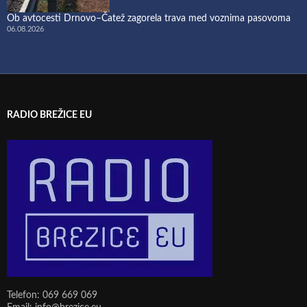
Ob avtocesti Drnovo–Čatež zagorela trava med voznima pasovoma
06.08.2026
RADIO BREŽICE EU
Telefon: 069 669 069