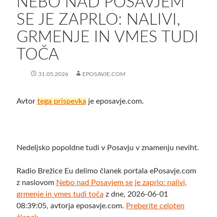
NEBO NAD POSAVJEM
SE JE ZAPRLO: NALIVI,
GRMENJE IN VMES TUDI
TOČA
31.05.2026
EPOSAVJE.COM
Avtor
tega prispevka
je eposavje.com.
Nedeljsko popoldne tudi v Posavju v znamenju neviht.
Radio Brežice Eu delimo članek portala ePosavje.com
z naslovom
Nebo nad Posavjem se je zaprlo: nalivi,
grmenje in vmes tudi toča
z dne, 2026-06-01
08:39:05, avtorja eposavje.com.
Preberite celoten