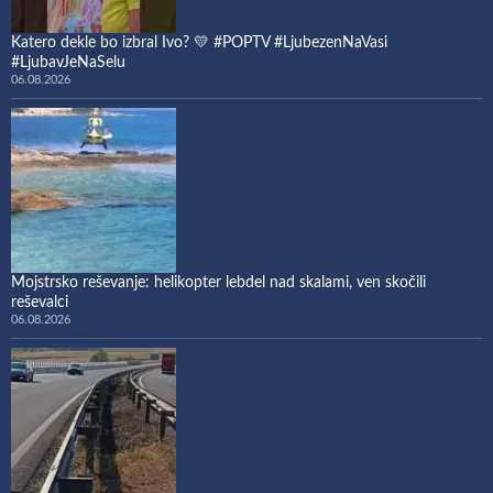
Katero dekle bo izbral Ivo? 💛 #POPTV #LjubezenNaVasi
#LjubavJeNaSelu
06.08.2026
Mojstrsko reševanje: helikopter lebdel nad skalami, ven skočili
reševalci
06.08.2026