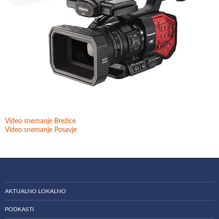
Video snemanje Brežice
Video snemanje Posavje
AKTUALNO LOKALNO
PODKASTI