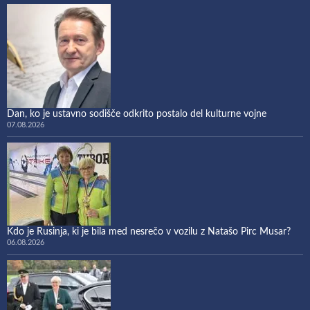
Dan, ko je ustavno sodišče odkrito postalo del kulturne vojne
07.08.2026
Kdo je Rusinja, ki je bila med nesrečo v vozilu z Natašo Pirc Musar?
06.08.2026