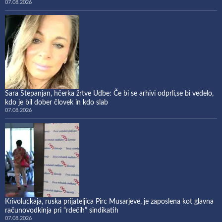
07.08.2026
Sara Stepanjan, hčerka žrtve Udbe: Če bi se arhivi odprli,se bi vedelo,
kdo je bil dober človek in kdo slab
07.08.2026
Krivoluckaja, ruska prijateljica Pirc Musarjeve, je zaposlena kot glavna
računovodkinja pri “rdečih” sindikatih
07.08.2026