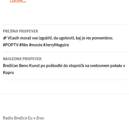
članek...
Krmarjenje
PREJŠNJI PRISPEVEK
po
🏈 Včasih moraš vse izgubiti, da ugotoviš, kaj je res pomembno.
#POPTV #film #movie #JerryMaguire
prispevkih
NASLEDNJI PRISPEVEK
Brežičan Beno Kunst po poškodbi do stopničk na svetovnem pokalu v
Kopru
Radio Brežice Eu v živo: