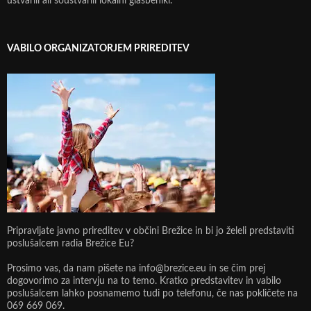
ustvarili ali soustvarili lokalni glasbeniki.
VABILO ORGANIZATORJEM PRIREDITEV
Pripravljate javno prireditev v občini Brežice in bi jo želeli predstaviti
poslušalcem radia Brežice Eu?
Prosimo vas, da nam pišete na info@brezice.eu in se čim prej
dogovorimo za intervju na to temo. Kratko predstavitev in vabilo
poslušalcem lahko posnamemo tudi po telefonu, če nas pokličete na
069 669 069.