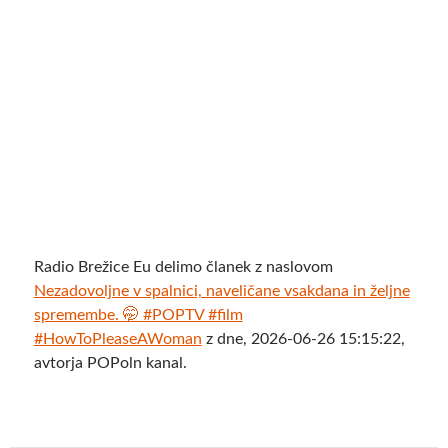
Radio Brežice Eu delimo članek z naslovom
Nezadovoljne v spalnici, naveličane vsakdana in željne
spremembe. 🤭 #POPTV #film
#HowToPleaseAWoman
z dne, 2026-06-26 15:15:22,
avtorja POPoln kanal.