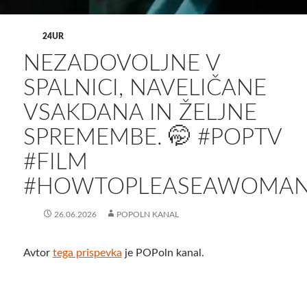
24UR
NEZADOVOLJNE V
SPALNICI, NAVELIČANE
VSAKDANA IN ŽELJNE
SPREMEMBE. 🤭 #POPTV
#FILM
#HOWTOPLEASEAWOMA
26.06.2026
POPOLN KANAL
Avtor
tega prispevka
je POPoln kanal.