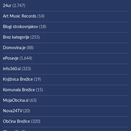
24ur
(2.747)
Art Music Records
(14)
Blogi strokovnjakov
(18)
Brez kategorije
(255)
Domovina.je
(88)
ePosavje
(1.644)
info360.si
(323)
Knjižnica Brežice
(19)
Komunala Brežice
(15)
MojaObcina.si
(63)
Nova24TV
(20)
Občina Brežice
(320)