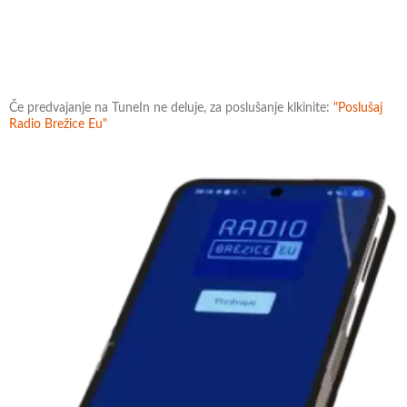
Če predvajanje na TuneIn ne deluje, za poslušanje klkinite:
"Poslušaj
Radio Brežice Eu"