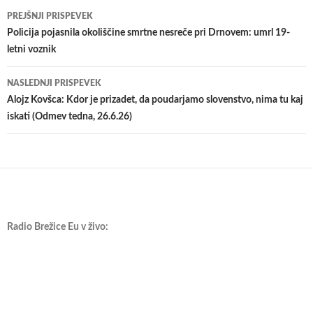
Krmarjenje
PREJŠNJI PRISPEVEK
po
Policija pojasnila okoliščine smrtne nesreče pri Drnovem: umrl 19-
letni voznik
prispevkih
NASLEDNJI PRISPEVEK
Alojz Kovšca: Kdor je prizadet, da poudarjamo slovenstvo, nima tu kaj
iskati (Odmev tedna, 26.6.26)
Radio Brežice Eu v živo: