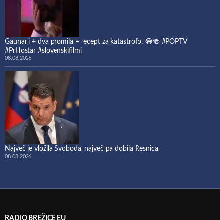
Gaunarji + dva promila = recept za katastrofo. 😂🍻 #POPTV
#PrHostar #slovenskifilmi
08.08.2026
Največ je vložila Svoboda, največ pa dobila Resnica
08.08.2026
RADIO BREŽICE EU