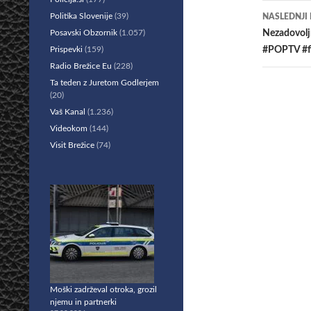
Politika Slovenije
(39)
NASLEDNJI
Posavski Obzornik
(1.057)
Nezadovoljn
Prispevki
(159)
#POPTV #f
Radio Brežice Eu
(228)
Ta teden z Juretom Godlerjem
(20)
Vaš Kanal
(1.236)
Videokom
(144)
Visit Brežice
(74)
Moški zadrževal otroka, grozil
njemu in partnerki