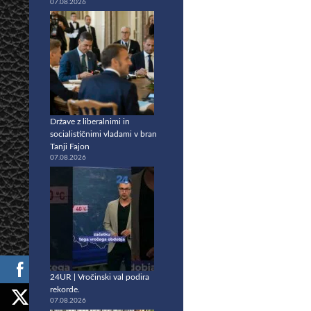
07.08.2026
Države z liberalnimi in
socialističnimi vladami v bran
Tanji Fajon
07.08.2026
24UR | Vročinski val podira
rekorde.
07.08.2026