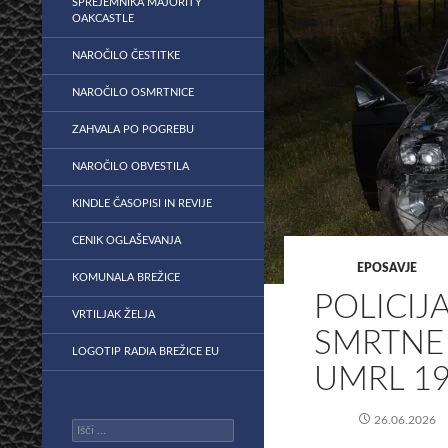
SPREJEMNIKA MAJORITY
OAKCASTLE
NAROČILO ČESTITKE
NAROČILO OSMRTNICE
ZAHVALA PO POGREBU
NAROČILO OBVESTILA
KINDLE ČASOPISI IN REVIJE
CENIK OGLAŠEVANJA
EPOSAVJE
KOMUNALA BREŽICE
POLICIJ
VRTILJAK ŽELJA
SMRTNE
LOGOTIP RADIA BREŽICE EU
UMRL 19
26.06.2026
Išči: