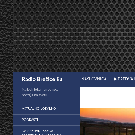
Preskoči
na
vsebino
Išči
Radio Brežice Eu
NASLOVNICA
▶️ PREDVA
Najbolj lokalna radijska
postaja na svetu!
AKTUALNO LOKALNO
PODKASTI
NAKUP RADIJSKEGA