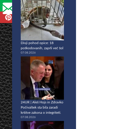
Divji pohod opice: 18
poškodovanih, zaprli več šol
07.08.2026
24UR | Aleš Hojs in Zdravko
Počivalšek sta bila zaradi
kršitve zakona o integriteti.
07.08.2026