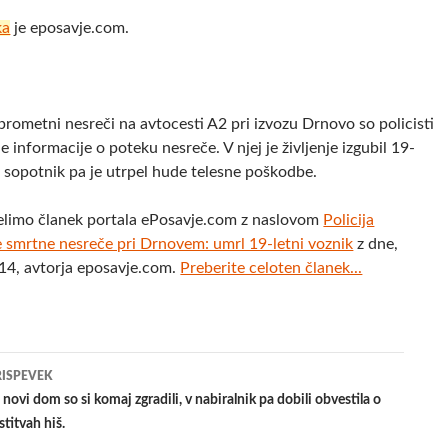
ka
je eposavje.com.
 prometni nesreči na avtocesti A2 pri izvozu Drnovo so policisti
 informacije o poteku nesreče. V njej je življenje izgubil 19-
v sopotnik pa je utrpel hude telesne poškodbe.
elimo članek portala ePosavje.com z naslovom
Policija
ne smrtne nesreče pri Drnovem: umrl 19-letni voznik
z dne,
14, avtorja eposavje.com.
Preberite celoten članek...
jenje
RISPEVEK
ovi dom so si komaj zgradili, v nabiralnik pa dobili obvestila o
stitvah hiš.
evkih