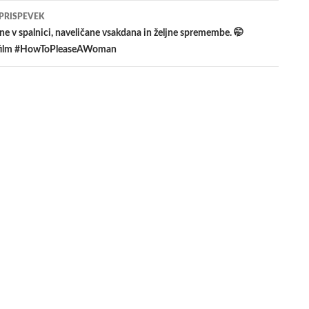
 PRISPEVEK
e v spalnici, naveličane vsakdana in željne spremembe. 🤭
ilm #HowToPleaseAWoman