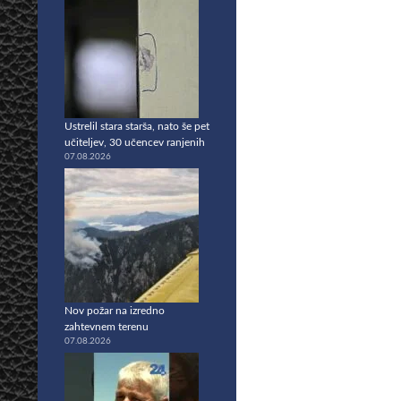
Ustrelil stara starša, nato še pet
učiteljev, 30 učencev ranjenih
07.08.2026
Nov požar na izredno
zahtevnem terenu
07.08.2026