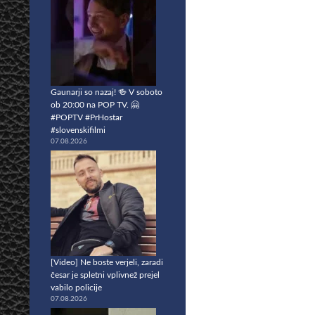
Gaunarji so nazaj! 🍻 V soboto
ob 20:00 na POP TV. 🤗
#POPTV #PrHostar
#slovenskifilmi
07.08.2026
[Video] Ne boste verjeli, zaradi
česar je spletni vplivnež prejel
vabilo policije
07.08.2026