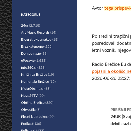
Avtor
tega prispev
KATEGORIJE
24ur
(2.718)
Art Music Records
(14)
Po sredini tragični
Blogi strokovnjakov
(18)
posredovali dodatne
Brez kategorije
(255)
letni voznik, njego
Domovina.je
(88)
ePosavje
(1.633)
Radio Brežice Eu d
info360.si
(323)
pojasnila okolišči
Knjižnica Brežice
(19)
2026-06-26 22:27:
Komunala Brežice
(15)
MojaObcina.si
(63)
Nova24TV
(20)
Občina Brežice
(320)
Krmar
Obvestila
(3)
PREJŠNJI P
po
Plesni klub Lukec
(20)
24UR┃Svoj n
Podkasti
(36)
delnih razla
prisp
Policija.si
(177)