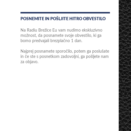
POSNEMITE IN POŠLJITE HITRO OBVESTILO
Na Radiu Brežice Eu vam nudimo ekskluzivno
možnost, da posnamete svoje obvestilo, ki ga
bomo predvajali brezplačno 1 dan.
Najprej posnamete sporočilo, potem ga poslušate
in če ste s posnetkom zadovoljni, ga pošljete nam
za objavo.