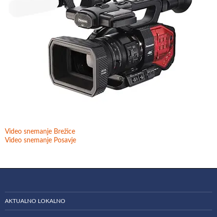
Video snemanje Brežice
Video snemanje Posavje
AKTUALNO LOKALNO