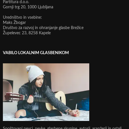
Partitura d.o.o.
Gornji trg 20, 1000 Ljubljana
Uredništvo in vsebine:
Maks Žbogar
Društvo za razvoj in ohranjanje glasbe Brežice
Župelevec 23, 8258 Kapele
VABILO LOKALNIM GLASBENIKOM
Spoštovani pevci, pevke, glasbene skupine, avtorji, aranžerji in ostali