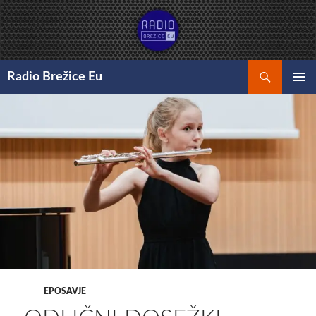
Preskoči
na
vsebino
Išči
Radio Brežice Eu
GLAVNI
MENI
EPOSAVJE