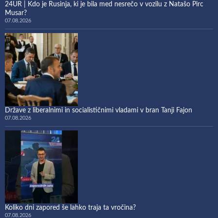
24UR | Kdo je Rusinja, ki je bila med nesrečo v vozilu z Natašo Pirc
Musar?
07.08.2026
Države z liberalnimi in socialističnimi vladami v bran Tanji Fajon
07.08.2026
Koliko dni zapored še lahko traja ta vročina?
07.08.2026