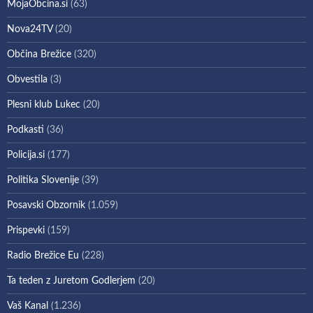
MojaObcina.si
(63)
Nova24TV
(20)
Občina Brežice
(320)
Obvestila
(3)
Plesni klub Lukec
(20)
Podkasti
(36)
Policija.si
(177)
Politika Slovenije
(39)
Posavski Obzornik
(1.059)
Prispevki
(159)
Radio Brežice Eu
(228)
Ta teden z Juretom Godlerjem
(20)
Vaš Kanal
(1.236)