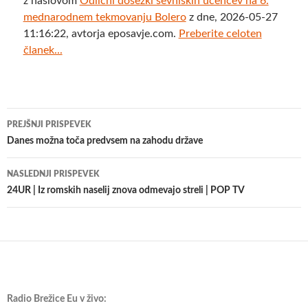
z naslovom
Odlični dosežki sevniških učencev na 6.
mednarodnem tekmovanju Bolero
z dne, 2026-05-27
11:16:22, avtorja eposavje.com.
Preberite celoten
članek...
Krmarjenje
PREJŠNJI PRISPEVEK
po
Danes možna toča predvsem na zahodu države
prispevkih
NASLEDNJI PRISPEVEK
24UR | Iz romskih naselij znova odmevajo streli | POP TV
Radio Brežice Eu v živo: