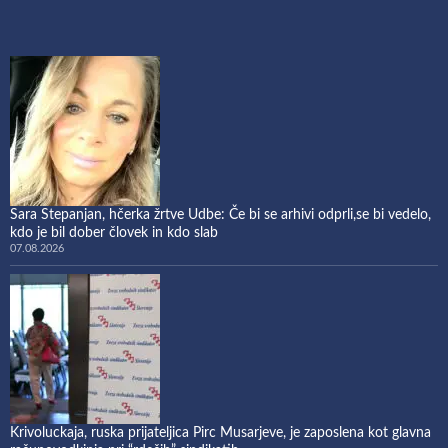
Sara Stepanjan, hčerka žrtve Udbe: Če bi se arhivi odprli,se bi vedelo,
kdo je bil dober človek in kdo slab
07.08.2026
Krivoluckaja, ruska prijateljica Pirc Musarjeve, je zaposlena kot glavna