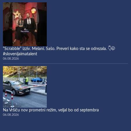
“Scrabble” izziv. Melani. Sašo. Preveri kako sta se odrezala. 👇🤭
#slovenijaimatalent
06.08.2026
Na Vršiču nov prometni režim, veljal bo od septembra
06.08.2026