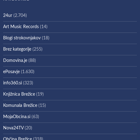
24ur
(2.704)
Art Music Records
(14)
Blogi strokovnjakov
(18)
Brez kategorije
(255)
Domovina.je
(88)
ePosavje
(1.630)
info360.si
(323)
Knjižnica Brežice
(19)
Komunala Brežice
(15)
MojaObcina.si
(63)
Nova24TV
(20)
Občina Brežice
(318)