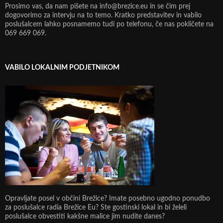
Prosimo vas, da nam pišete na info@brezice.eu in se čim prej
dogovorimo za intervju na to temo. Kratko predstavitev in vabilo
poslušalcem lahko posnamemo tudi po telefonu, če nas pokličete na
069 669 069.
VABILO LOKALNIM PODJETNIKOM
Opravljate posel v občini Brežice? Imate posebno ugodno ponudbo
za poslušalce radia Brežice Eu? Ste gostinski lokal in bi želeli
poslušalce obvestiti kakšne malice jim nudite danes?