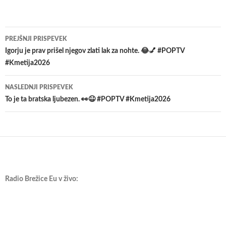
Krmarjenje
PREJŠNJI PRISPEVEK
po
Igorju je prav prišel njegov zlati lak za nohte. 😂💅 #POPTV
#Kmetija2026
prispevkih
NASLEDNJI PRISPEVEK
To je ta bratska ljubezen. 👀😆 #POPTV #Kmetija2026
Radio Brežice Eu v živo: