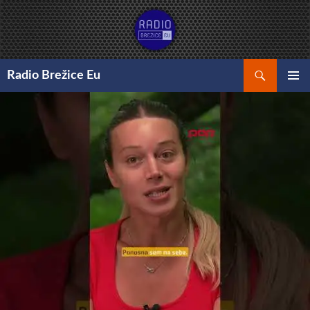
Preskoči
na
vsebino
Išči
Radio Brežice Eu
GLAVNI
MENI