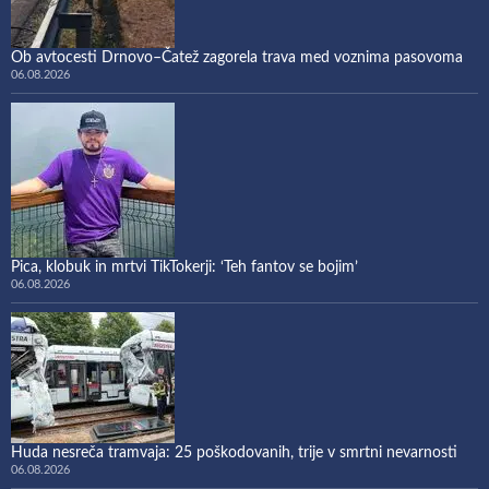
Ob avtocesti Drnovo–Čatež zagorela trava med voznima pasovoma
06.08.2026
Pica, klobuk in mrtvi TikTokerji: ‘Teh fantov se bojim’
06.08.2026
Huda nesreča tramvaja: 25 poškodovanih, trije v smrtni nevarnosti
06.08.2026