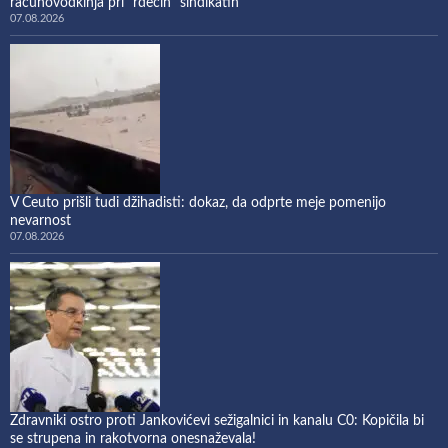
računovodkinja pri “rdečih” sindikatih
07.08.2026
V Ceuto prišli tudi džihadisti: dokaz, da odprte meje pomenijo
nevarnost
07.08.2026
Zdravniki ostro proti Jankovićevi sežigalnici in kanalu C0: Kopičila bi
se strupena in rakotvorna onesnaževala!