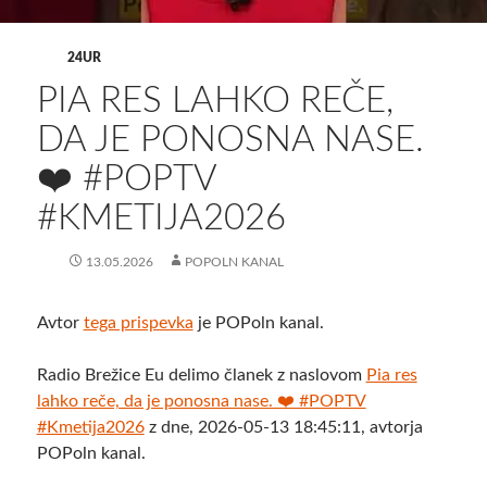
24UR
PIA RES LAHKO REČE,
DA JE PONOSNA NASE.
❤️ #POPTV
#KMETIJA2026
13.05.2026
POPOLN KANAL
Avtor
tega prispevka
je POPoln kanal.
Radio Brežice Eu delimo članek z naslovom
Pia res
lahko reče, da je ponosna nase. ❤️ #POPTV
#Kmetija2026
z dne, 2026-05-13 18:45:11, avtorja
POPoln kanal.