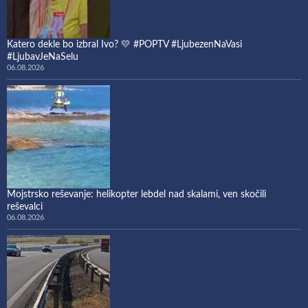
Katero dekle bo izbral Ivo? 💛 #POPTV #LjubezenNaVasi
#LjubavJeNaSelu
06.08.2026
Mojstrsko reševanje: helikopter lebdel nad skalami, ven skočili
reševalci
06.08.2026