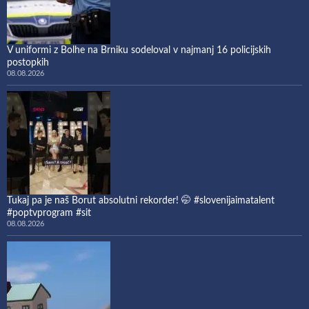
V uniformi z Bolhe na Brniku sodeloval v najmanj 16 policijskih
postopkih
08.08.2026
Tukaj pa je naš Borut absolutni rekorder! 🤭 #slovenijaimatalent
#poptvprogram #sit
08.08.2026