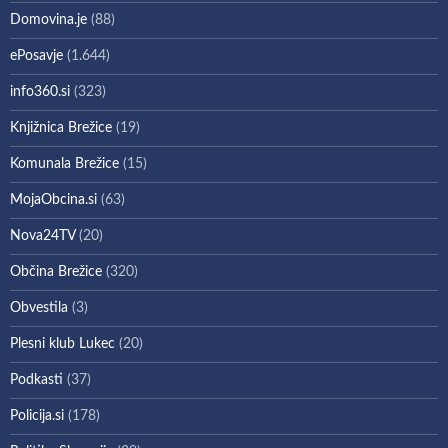
Domovina.je
(88)
ePosavje
(1.644)
info360.si
(323)
Knjižnica Brežice
(19)
Komunala Brežice
(15)
MojaObcina.si
(63)
Nova24TV
(20)
Občina Brežice
(320)
Obvestila
(3)
Plesni klub Lukec
(20)
Podkasti
(37)
Policija.si
(178)