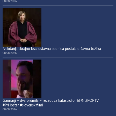
08.08.2026
Nekdanja skrajno leva ustavna sodnica postala državna tožilka
08.08.2026
Gaunarji + dva promila = recept za katastrofo. 😂🍻 #POPTV
#PrHostar #slovenskifilmi
08.08.2026