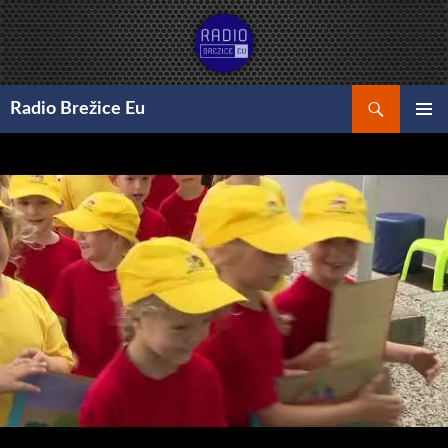
Preskoči
na
vsebino
Išči
Radio Brežice Eu
GLAVNI
MENI