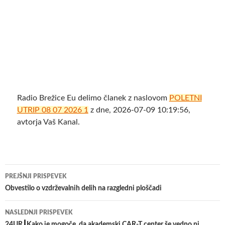
Radio Brežice Eu delimo članek z naslovom
POLETNI
UTRIP 08 07 2026 1
z dne, 2026-07-09 10:19:56,
avtorja Vaš Kanal.
Krmarjenje
PREJŠNJI PRISPEVEK
po
Obvestilo o vzdrževalnih delih na razgledni ploščadi
prispevkih
NASLEDNJI PRISPEVEK
24UR┃Kako je mogoče, da akademski CAR-T center še vedno ni