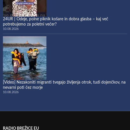
24UR | Odeje, polne piknik košare in dobra glasba – kaj več
potrebujemo za poletni večer?
10.08.2026
[Video] Nezakoniti migranti tvegajo življenja otrok, tudi dojenčkov, na
nevarni poti čez morje
10.08.2026
RADIO BREŽICE EU