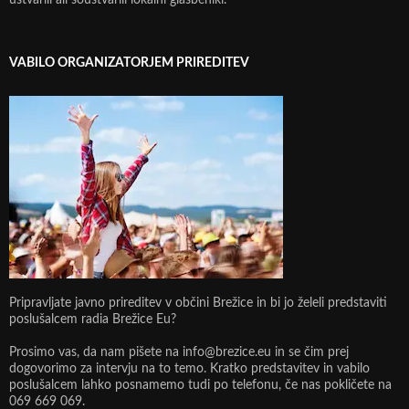
ustvarili ali soustvarili lokalni glasbeniki.
VABILO ORGANIZATORJEM PRIREDITEV
Pripravljate javno prireditev v občini Brežice in bi jo želeli predstaviti
poslušalcem radia Brežice Eu?
Prosimo vas, da nam pišete na info@brezice.eu in se čim prej
dogovorimo za intervju na to temo. Kratko predstavitev in vabilo
poslušalcem lahko posnamemo tudi po telefonu, če nas pokličete na
069 669 069.