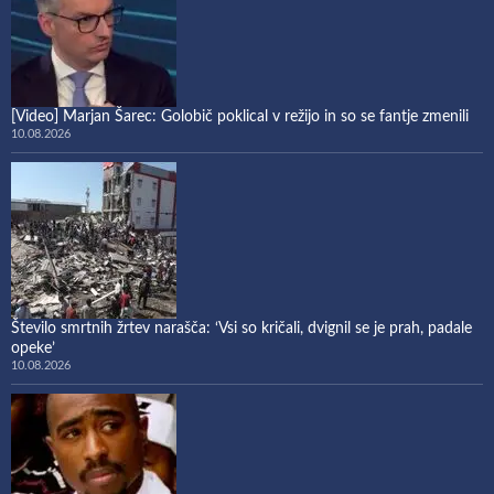
[Video] Marjan Šarec: Golobič poklical v režijo in so se fantje zmenili
10.08.2026
Število smrtnih žrtev narašča: ‘Vsi so kričali, dvignil se je prah, padale
opeke’
10.08.2026