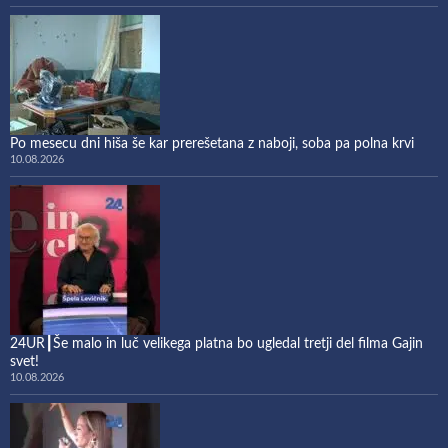
Po mesecu dni hiša še kar prerešetana z naboji, soba pa polna krvi
10.08.2026
24UR┃Še malo in luč velikega platna bo ugledal tretji del filma Gajin
svet!
10.08.2026