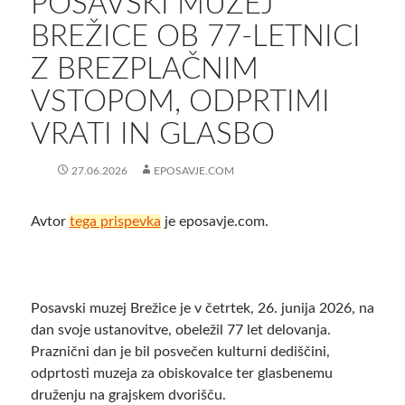
POSAVSKI MUZEJ
BREŽICE OB 77-LETNICI
Z BREZPLAČNIM
VSTOPOM, ODPRTIMI
VRATI IN GLASBO
27.06.2026
EPOSAVJE.COM
Avtor
tega prispevka
je eposavje.com.
Posavski muzej Brežice je v četrtek, 26. junija 2026, na
dan svoje ustanovitve, obeležil 77 let delovanja.
Praznični dan je bil posvečen kulturni dediščini,
odprtosti muzeja za obiskovalce ter glasbenemu
druženju na grajskem dvorišču.