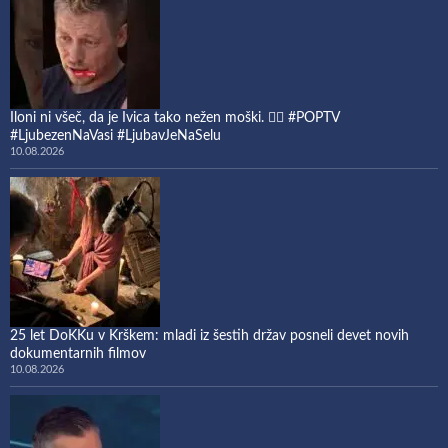
Iloni ni všeč, da je Ivica tako nežen moški. 🤷‍♀️ #POPTV
#LjubezenNaVasi #LjubavJeNaSelu
10.08.2026
25 let DoKKu v Krškem: mladi iz šestih držav posneli devet novih
dokumentarnih filmov
10.08.2026