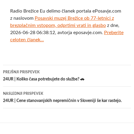
Radio Brežice Eu delimo članek portala ePosavje.com
z naslovom
Posavski muzej Brežice ob 77-letnici z
brezplačnim vstopom, odprtimi vrati in glasbo
z dne,
2026-06-28 06:38:12, avtorja eposavje.com.
Preberite
celoten članek...
Krmarjenje
PREJŠNJI PRISPEVEK
po
24UR | Koliko časa potrebujete do službe? 🚗
prispevkih
NASLEDNJI PRISPEVEK
24UR | Cene stanovanjskih nepremičnin v Sloveniji še kar rastejo.