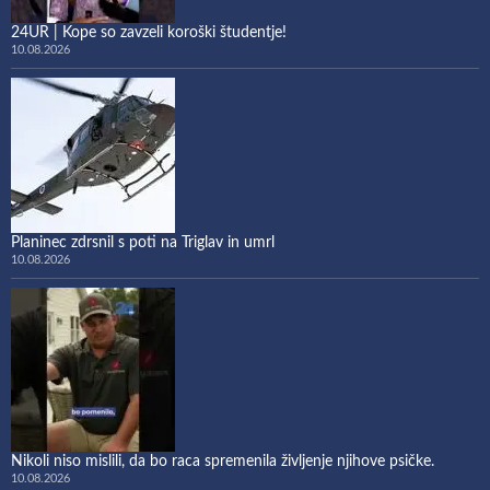
24UR | Kope so zavzeli koroški študentje!
10.08.2026
Planinec zdrsnil s poti na Triglav in umrl
10.08.2026
Nikoli niso mislili, da bo raca spremenila življenje njihove psičke.
10.08.2026