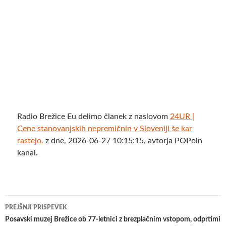
Radio Brežice Eu delimo članek z naslovom
24UR |
Cene stanovanjskih nepremičnin v Sloveniji še kar
rastejo.
z dne, 2026-06-27 10:15:15, avtorja POPoln
kanal.
Krmarjenje
PREJŠNJI PRISPEVEK
po
Posavski muzej Brežice ob 77-letnici z brezplačnim vstopom, odprtimi