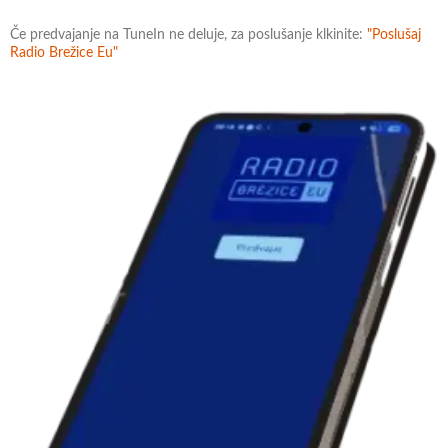
Če predvajanje na TuneIn ne deluje, za poslušanje klkinite:
"Poslušaj
Radio Brežice Eu"