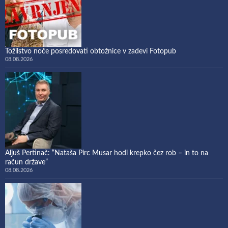
Tožilstvo noče posredovati obtožnice v zadevi Fotopub
08.08.2026
Aljuš Pertinač: “Nataša Pirc Musar hodi krepko čez rob – in to na
račun države”
08.08.2026