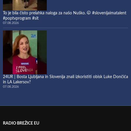
To je bila čisto prelahka naloga za našo Nuško. 🤭 #slovenijaimatalent
#poptvprogram #sit
07.08.2026
24UR | Bosta Ljubljana in Slovenija znali izkoristiti obisk Luke Dončića
in LA Lakersov?
07.08.2026
RADIO BREŽICE EU