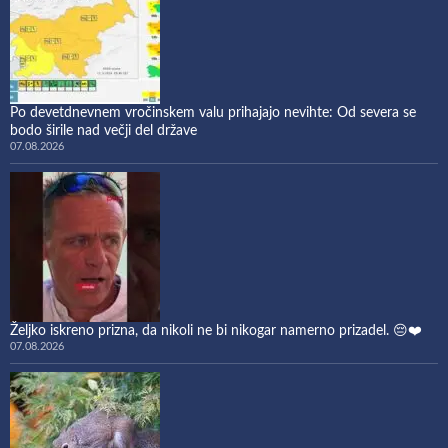
Po devetdnevnem vročinskem valu prihajajo nevihte: Od severa se
bodo širile nad večji del države
07.08.2026
Željko iskreno prizna, da nikoli ne bi nikogar namerno prizadel. 😔❤️
07.08.2026