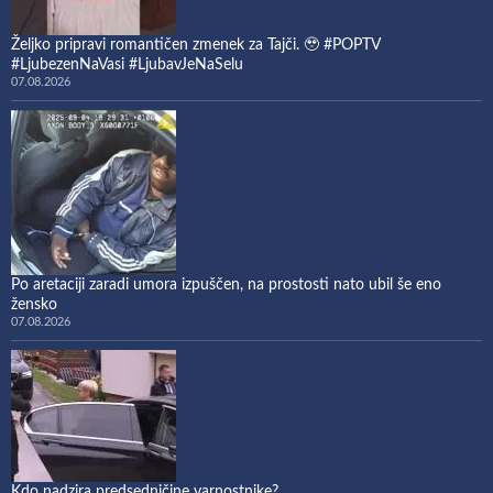
Željko pripravi romantičen zmenek za Tajči. 🥹 #POPTV
#LjubezenNaVasi #LjubavJeNaSelu
07.08.2026
Po aretaciji zaradi umora izpuščen, na prostosti nato ubil še eno
žensko
07.08.2026
Kdo nadzira predsedničine varnostnike?