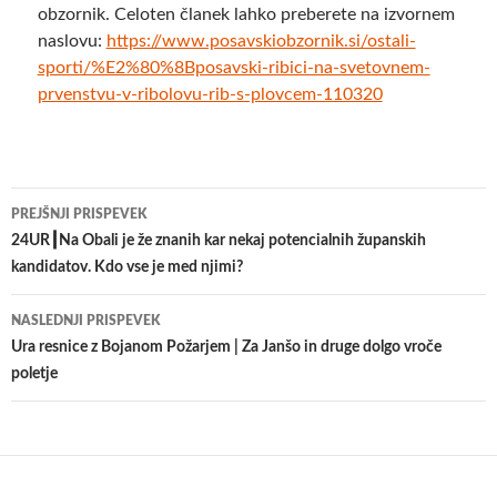
obzornik. Celoten članek lahko preberete na izvornem
naslovu:
https://www.posavskiobzornik.si/ostali-
sporti/%E2%80%8Bposavski-ribici-na-svetovnem-
prvenstvu-v-ribolovu-rib-s-plovcem-110320
Krmarjenje
PREJŠNJI PRISPEVEK
po
24UR┃Na Obali je že znanih kar nekaj potencialnih županskih
kandidatov. Kdo vse je med njimi?
prispevkih
NASLEDNJI PRISPEVEK
Ura resnice z Bojanom Požarjem | Za Janšo in druge dolgo vroče
poletje