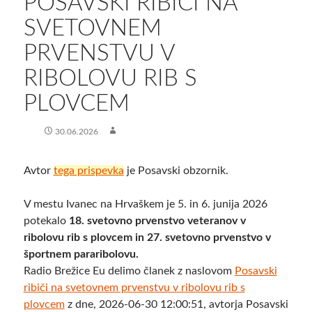
​POSAVSKI RIBIČI NA
SVETOVNEM
PRVENSTVU V
RIBOLOVU RIB S
PLOVCEM
30.06.2026
Avtor
tega prispevka
je Posavski obzornik.
V mestu Ivanec na Hrvaškem je 5. in 6. junija 2026
potekalo
18. svetovno prvenstvo veteranov v
ribolovu rib s plovcem in 27. svetovno prvenstvo v
športnem pararibolovu.
Radio Brežice Eu delimo članek z naslovom
​Posavski
ribiči na svetovnem prvenstvu v ribolovu rib s
plovcem
z dne, 2026-06-30 12:00:51, avtorja Posavski