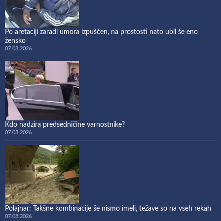
Po aretaciji zaradi umora izpuščen, na prostosti nato ubil še eno
žensko
07.08.2026
Kdo nadzira predsedničine varnostnike?
07.08.2026
Polajnar: Takšne kombinacije še nismo imeli, težave so na vseh rekah
07.08.2026