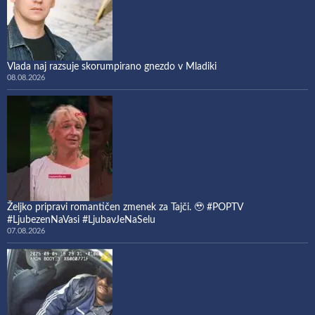
Vlada naj razsuje skorumpirano gnezdo v Mladiki
08.08.2026
Željko pripravi romantičen zmenek za Tajči. 🥹 #POPTV
#LjubezenNaVasi #LjubavJeNaSelu
07.08.2026