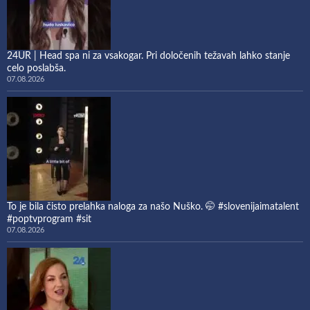
24UR | Head spa ni za vsakogar. Pri določenih težavah lahko stanje
celo poslabša.
07.08.2026
To je bila čisto prelahka naloga za našo Nuško. 🤭 #slovenijaimatalent
#poptvprogram #sit
07.08.2026