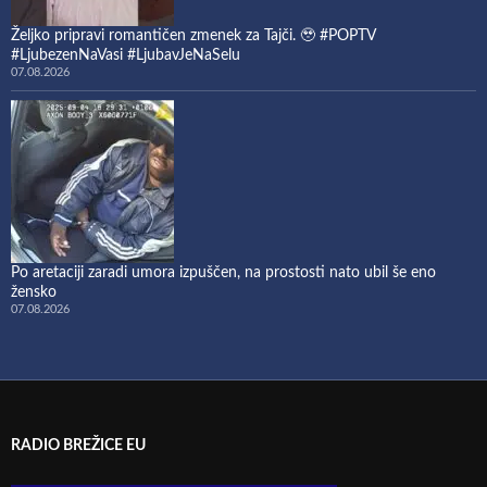
Željko pripravi romantičen zmenek za Tajči. 🥹 #POPTV
#LjubezenNaVasi #LjubavJeNaSelu
07.08.2026
Po aretaciji zaradi umora izpuščen, na prostosti nato ubil še eno
žensko
07.08.2026
RADIO BREŽICE EU