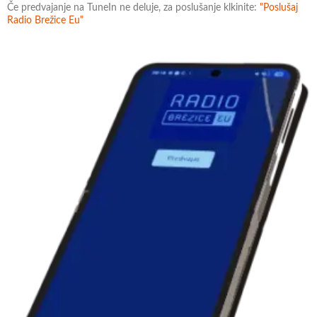
Če predvajanje na TuneIn ne deluje, za poslušanje klkinite:
"Poslušaj
Radio Brežice Eu"