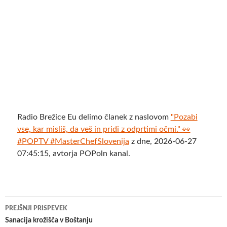
Radio Brežice Eu delimo članek z naslovom
"Pozabi
vse, kar misliš, da veš in pridi z odprtimi očmi." 👀
#POPTV #MasterChefSlovenija
z dne, 2026-06-27
07:45:15, avtorja POPoln kanal.
Krmarjenje
PREJŠNJI PRISPEVEK
po
Sanacija krožišča v Boštanju