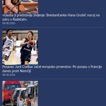
»Glasba ji predstavlja življenje: Brestaničanka Hana Grubič nocoj na
odru v Radečah«.
08.08.2026
Posavec Jure Cvelbar začel evropsko prvenstvo: Po porazu s Francijo
danes proti Nemčiji
08.08.2026