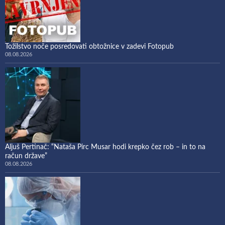
Tožilstvo noče posredovati obtožnice v zadevi Fotopub
08.08.2026
Aljuš Pertinač: “Nataša Pirc Musar hodi krepko čez rob – in to na
račun države”
08.08.2026