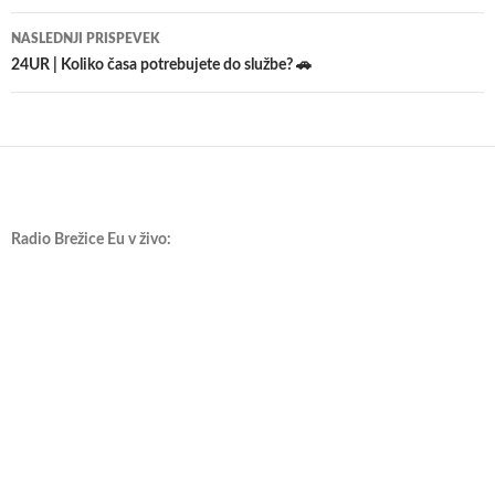
prispevkih
NASLEDNJI PRISPEVEK
24UR | Koliko časa potrebujete do službe? 🚗
Radio Brežice Eu v živo: