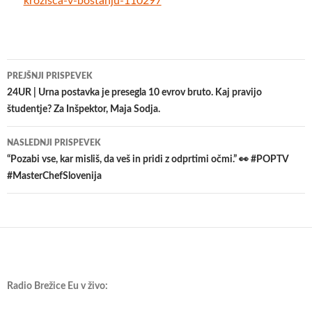
krozisca-v-bostanju-110297
Krmarjenje
PREJŠNJI PRISPEVEK
po
24UR | Urna postavka je presegla 10 evrov bruto. Kaj pravijo
študentje? Za Inšpektor, Maja Sodja.
prispevkih
NASLEDNJI PRISPEVEK
“Pozabi vse, kar misliš, da veš in pridi z odprtimi očmi.” 👀 #POPTV
#MasterChefSlovenija
Radio Brežice Eu v živo: