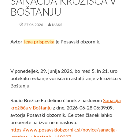
SANACIJA KROŽIŠČA V
BOŠTANJU
27.06.2026
MAKS
Avtor
tega prispevka
je Posavski obzornik.
V ponedeljek, 29. junija 2026, bo med 5. in 21. uro
potekalo rezkanje vozišča in asfaltiranje v krožišču v
Boštanju.
Radio Brežice Eu delimo članek z naslovom
Sanacija
krožišča v Boštanju
z dne, 2026-06-28 06:39:09,
avtorja Posavski obzornik. Celoten članek lahko
preberete na izvornem naslovu:
https://www.posavskiobzornik.si/novice/sanacija-