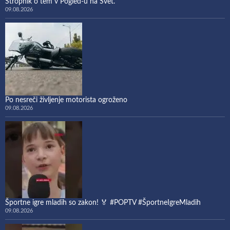
Stropnik o tem v Pogled-u na Svet.
09.08.2026
Po nesreči življenje motorista ogroženo
09.08.2026
Športne igre mladih so zakon! 🏅 #POPTV #ŠportneIgreMladih
09.08.2026