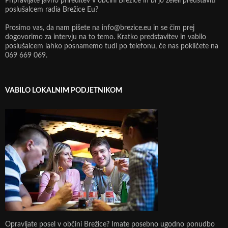
Pripravljate javno prireditev v občini Brežice in bi jo želeli predstaviti
poslušalcem radia Brežice Eu?
Prosimo vas, da nam pišete na info@brezice.eu in se čim prej
dogovorimo za intervju na to temo. Kratko predstavitev in vabilo
poslušalcem lahko posnamemo tudi po telefonu, če nas pokličete na
069 669 069.
VABILO LOKALNIM PODJETNIKOM
Opravljate posel v občini Brežice? Imate posebno ugodno ponudbo