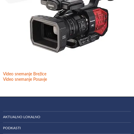
Video snemanje Brežice
Video snemanje Posavje
AKTUALNO LOKALNO
PODKASTI