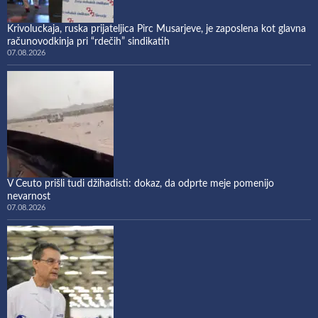
Krivoluckaja, ruska prijateljica Pirc Musarjeve, je zaposlena kot glavna
računovodkinja pri “rdečih” sindikatih
07.08.2026
V Ceuto prišli tudi džihadisti: dokaz, da odprte meje pomenijo
nevarnost
07.08.2026