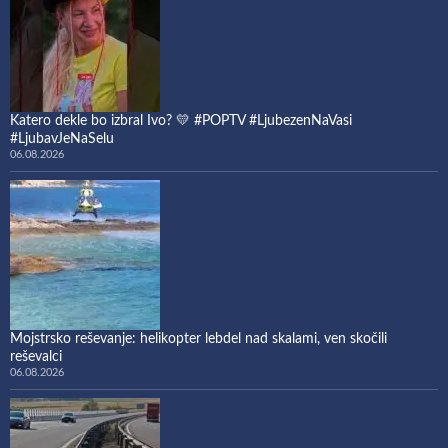
Katero dekle bo izbral Ivo? 💛 #POPTV #LjubezenNaVasi
#LjubavJeNaSelu
06.08.2026
Mojstrsko reševanje: helikopter lebdel nad skalami, ven skočili
reševalci
06.08.2026