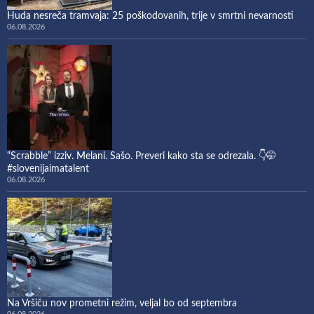
Huda nesreča tramvaja: 25 poškodovanih, trije v smrtni nevarnosti
06.08.2026
“Scrabble” izziv. Melani. Sašo. Preveri kako sta se odrezala. 👇🤭
#slovenijaimatalent
06.08.2026
Na Vršiču nov prometni režim, veljal bo od septembra