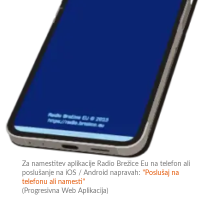
Za namestitev aplikacije Radio Brežice Eu na telefon ali
poslušanje na iOS / Android napravah:
"Poslušaj na
telefonu ali namesti"
(Progresivna Web Aplikacija)