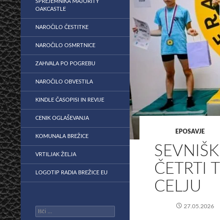
SPREJEMNIKA MAJORITY
OAKCASTLE
NAROČILO ČESTITKE
NAROČILO OSMRTNICE
ZAHVALA PO POGREBU
NAROČILO OBVESTILA
KINDLE ČASOPISI IN REVIJE
CENIK OGLAŠEVANJA
EPOSAVJE
KOMUNALA BREŽICE
SEVNIŠK
VRTILJAK ŽELJA
ČETRTI 
LOGOTIP RADIA BREŽICE EU
CELJU
27.05.2026
Išči: