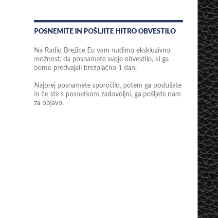
POSNEMITE IN POŠLJITE HITRO OBVESTILO
Na Radiu Brežice Eu vam nudimo ekskluzivno
možnost, da posnamete svoje obvestilo, ki ga
bomo predvajali brezplačno 1 dan.
Najprej posnamete sporočilo, potem ga poslušate
in če ste s posnetkom zadovoljni, ga pošljete nam
za objavo.