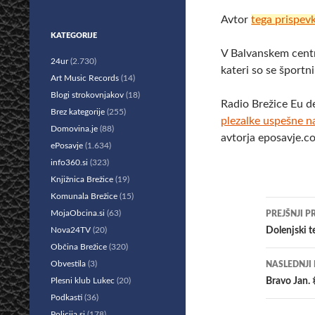
Avtor
tega prispev
KATEGORIJE
V Balvanskem centr
24ur
(2.730)
kateri so se športni
Art Music Records
(14)
Blogi strokovnjakov
(18)
Radio Brežice Eu d
Brez kategorije
(255)
plezalke uspešne na
Domovina.je
(88)
avtorja eposavje.
ePosavje
(1.634)
info360.si
(323)
Knjižnica Brežice
(19)
Komunala Brežice
(15)
Krmar
MojaObcina.si
(63)
PREJŠNJI P
po
Nova24TV
(20)
Dolenjski t
Občina Brežice
(320)
prisp
Obvestila
(3)
NASLEDNJI
Plesni klub Lukec
(20)
Bravo Jan.
Podkasti
(36)
Policija.si
(178)