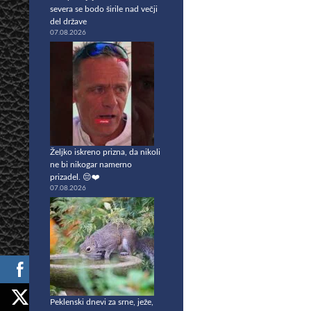
severa se bodo širile nad večji
del države
07.08.2026
Željko iskreno prizna, da nikoli
ne bi nikogar namerno
prizadel. 😔❤️
07.08.2026
Peklenski dnevi za srne, ježe,