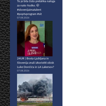
To je bila čisto prelahka naloga
za našo Nuško. 🤭
#slovenijaimatalent
#poptvprogram #sit
07.08.2026
24UR | Bosta Ljubljana in
Slovenija znali izkoristiti obisk
Luke Dončića in LA Lakersov?
07.08.2026