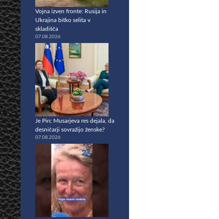
Vojna izven fronte: Rusija in
Ukrajina bitko selita v
skladišča
07.08.2026
Je Pirc Musarjeva res dejala, da
desničarji sovražijo ženske?
07.08.2026