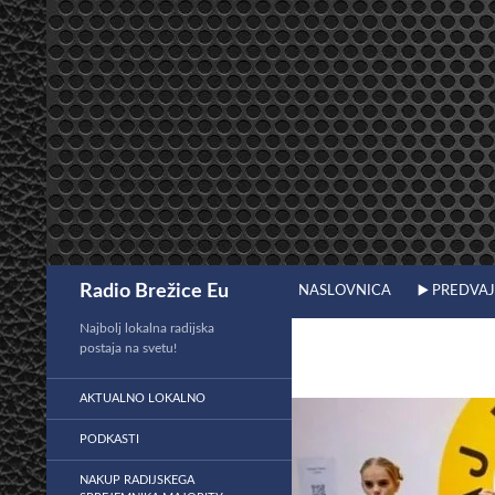
Preskoči
na
vsebino
Išči
Radio Brežice Eu
NASLOVNICA
▶️ PREDVA
Najbolj lokalna radijska
postaja na svetu!
AKTUALNO LOKALNO
PODKASTI
NAKUP RADIJSKEGA