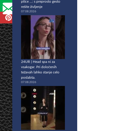
ptice …: s preprosto gesto
rešite življenje
07.08.2026
24UR | Head spa ni za
vsakogar. Pri določenih
težavah lahko stanje celo
poslabša.
07.08.2026