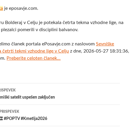
ka
je eposavje.com.
u Bolderaj v Celju je potekala četrta tekma vzhodne lige, na
 plezalci pomerili v disciplini balvanov.
elimo članek portala ePosavje.com z naslovom
Sevniške
 četrti tekmi vzhodne lige v Celju
z dne, 2026-05-27 18:31:36,
com.
Preberite celoten članek...
jenje
RISPEVEK
eniški satelit uspešen zaključen
evkih
 PRISPEVEK
 👏 #POPTV #Kmetija2026