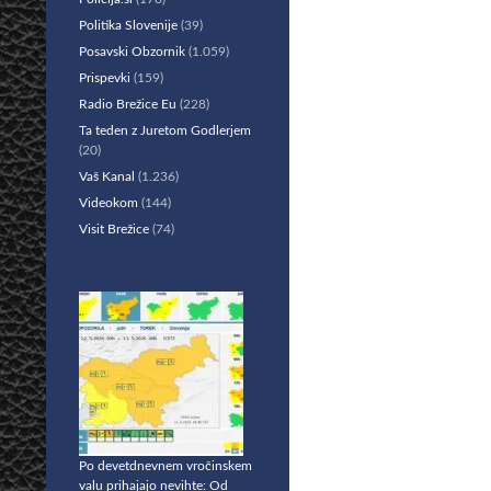
Politika Slovenije
(39)
Posavski Obzornik
(1.059)
Prispevki
(159)
Radio Brežice Eu
(228)
Ta teden z Juretom Godlerjem
(20)
Vaš Kanal
(1.236)
Videokom
(144)
Visit Brežice
(74)
Po devetdnevnem vročinskem
valu prihajajo nevihte: Od