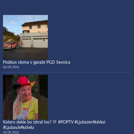
Poizkus vloma v garaže PGD Sevnica
06.08.2026
Katero dekle bo izbral Ivo? 💛 #POPTV #LjubezenNaVasi
#LjubavJeNaSelu
06.08.2026