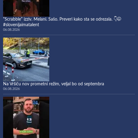
“Scrabble” izziv. Melani. Sašo. Preveri kako sta se odrezala. 👇🤭
#slovenijaimatalent
06.08.2026
Na Vršiču nov prometni režim, veljal bo od septembra
06.08.2026