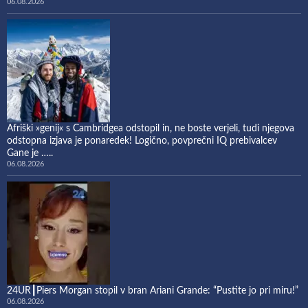
06.08.2026
Afriški »genij« s Cambridgea odstopil in, ne boste verjeli, tudi njegova
odstopna izjava je ponaredek! Logično, povprečni IQ prebivalcev
Gane je …..
06.08.2026
24UR┃Piers Morgan stopil v bran Ariani Grande: “Pustite jo pri miru!”
06.08.2026