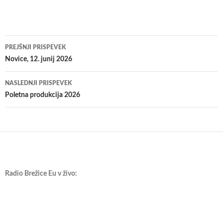
Krmarjenje
PREJŠNJI PRISPEVEK
po
Novice, 12. junij 2026
prispevkih
NASLEDNJI PRISPEVEK
Poletna produkcija 2026
Radio Brežice Eu v živo: