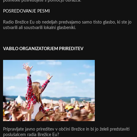
posnetke posredujete s pomočjo obrazca:
POSREDOVANJE PESMI
Radio Brežice Eu ob nedeljah predvajamo samo tisto glasbo, ki ste jo
ustvarili ali soustvarili lokalni glasbeniki.
VABILO ORGANIZATORJEM PRIREDITEV
Pripravljate javno prireditev v občini Brežice in bi jo želeli predstaviti
poslušalcem radia Brežice Eu?