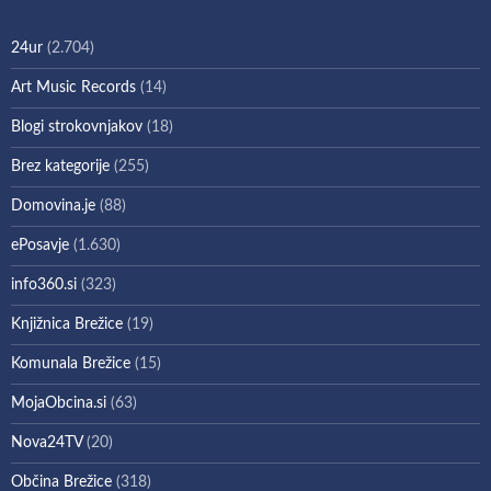
24ur
(2.704)
Art Music Records
(14)
Blogi strokovnjakov
(18)
Brez kategorije
(255)
Domovina.je
(88)
ePosavje
(1.630)
info360.si
(323)
Knjižnica Brežice
(19)
Komunala Brežice
(15)
MojaObcina.si
(63)
Nova24TV
(20)
Občina Brežice
(318)