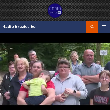
Preskoči
na
vsebino
Išči
Radio Brežice Eu
GLAVNI
MENI